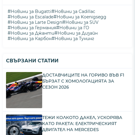
#
#
Новини за Bugatti
Новини за Cadillac
#
#
Новини за Escalade
Новини за Koenigsegg
#
#
Новини за Larte Design
Новини за SUV
#
#
Новини за Германия
Новини за ГО
#
#
Новини за Джанти
Новини за Дизайн
#
#
Новини за Карбон
Новини за Тунинг
СВЪРЗАНИ СТАТИИ
ДОСТАВЧИЦИТЕ НА ГОРИВО ВЪВ F1
БЪРЗАТ С ХОМОЛОГАЦИЯТА ЗА
СЕЗОН 2026
ТЕЖИ КОЛКОТО ДАКЕЛ, УСКОРЯВА
КАТО РАКЕТА: ЕЛЕКТРИЧЕСКИЯТ
ДВИГАТЕЛ НА MERCEDES