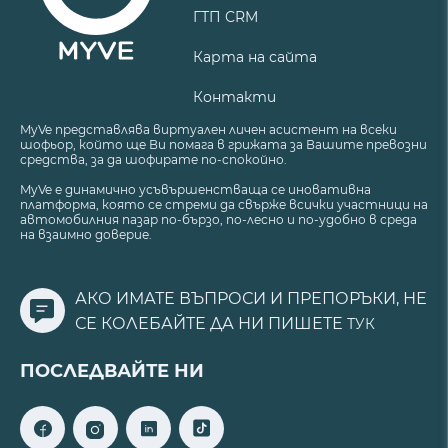
ГТП CRM
Карта на сайта
Контакти
MyVe представлява виртуален личен асистент на всеки
шофьор, който ще Ви помага в грижата за Вашите превозни
средства, за да шофирате по-спокойно.
MyVe е динамично усъвършенстваща се иновативна
платформа, която се стреми да свърже всички участници на
автомобилния пазар по-бързо, по-лесно и по-удобно в среда
на взаимно доверие.
АКО ИМАТЕ ВЪПРОСИ И ПРЕПОРЪКИ, НЕ
СЕ КОЛЕБАЙТЕ ДА НИ ПИШЕТЕ
ТУК
ПОСЛЕДВАЙТЕ НИ