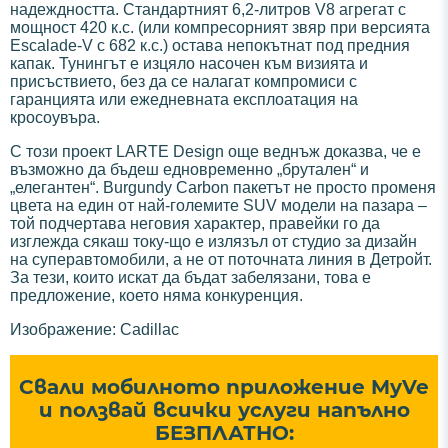
надеждността. Стандартният 6,2-литров V8 агрегат с
мощност 420 к.с. (или компресорният звяр при версията
Escalade-V с 682 к.с.) остава непокътнат под предния
капак. Тунингът е изцяло насочен към визията и
присъствието, без да се налагат компромиси с
гаранцията или ежедневната експлоатация на
кросоувъра.
С този проект LARTE Design още веднъж доказва, че е
възможно да бъдеш едновременно „брутален“ и
„елегантен“. Burgundy Carbon пакетът не просто променя
цвета на един от най-големите SUV модели на пазара –
той подчертава неговия характер, правейки го да
изглежда сякаш току-що е излязъл от студио за дизайн
на суперавтомобили, а не от поточната линия в Детройт.
За тези, които искат да бъдат забелязани, това е
предложение, което няма конкуренция.
Изображение: Cadillac
Свали мобилното приложение MyVe
и ползвай всички услуги напълно
БЕЗПЛАТНО: