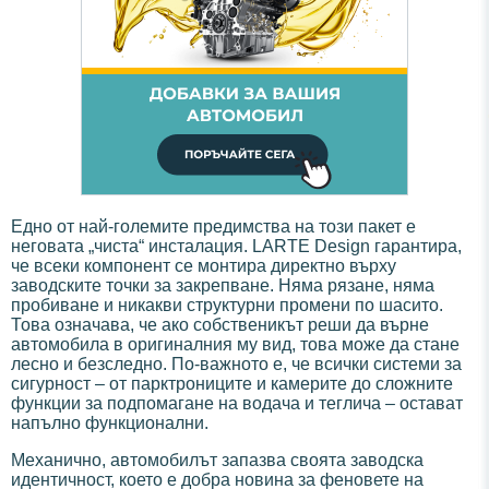
Едно от най-големите предимства на този пакет е
неговата „чиста“ инсталация. LARTE Design гарантира,
че всеки компонент се монтира директно върху
заводските точки за закрепване. Няма рязане, няма
пробиване и никакви структурни промени по шасито.
Това означава, че ако собственикът реши да върне
автомобила в оригиналния му вид, това може да стане
лесно и безследно. По-важното е, че всички системи за
сигурност – от парктрониците и камерите до сложните
функции за подпомагане на водача и теглича – остават
напълно функционални.
Механично, автомобилът запазва своята заводска
идентичност, което е добра новина за феновете на