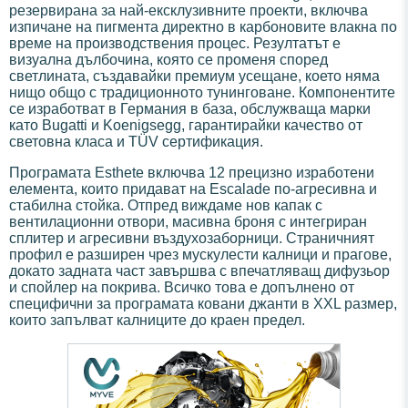
резервирана за най-ексклузивните проекти, включва
изпичане на пигмента директно в карбоновите влакна по
време на производствения процес. Резултатът е
визуална дълбочина, която се променя според
светлината, създавайки премиум усещане, което няма
нищо общо с традиционното тунинговане. Компонентите
се изработват в Германия в база, обслужваща марки
като Bugatti и Koenigsegg, гарантирайки качество от
световна класа и TÜV сертификация.
Програмата Esthete включва 12 прецизно изработени
елемента, които придават на Escalade по-агресивна и
стабилна стойка. Отпред виждаме нов капак с
вентилационни отвори, масивна броня с интегриран
сплитер и агресивни въздухозаборници. Страничният
профил е разширен чрез мускулести калници и прагове,
докато задната част завършва с впечатляващ дифузьор
и спойлер на покрива. Всичко това е допълнено от
специфични за програмата ковани джанти в XXL размер,
които запълват калниците до краен предел.