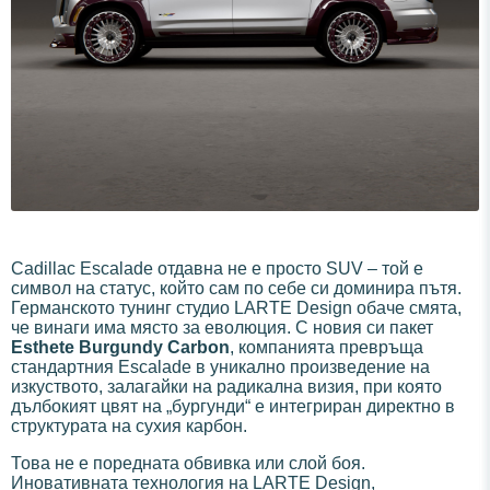
Cadillac Escalade отдавна не е просто SUV – той е
символ на статус, който сам по себе си доминира пътя.
Германското тунинг студио LARTE Design обаче смята,
че винаги има място за еволюция. С новия си пакет
Esthete Burgundy Carbon
, компанията превръща
стандартния Escalade в уникално произведение на
изкуството, залагайки на радикална визия, при която
дълбокият цвят на „бургунди“ е интегриран директно в
структурата на сухия карбон.
Това не е поредната обвивка или слой боя.
Иновативната технология на LARTE Design,