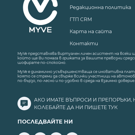
Редакционна политика
ГТП CRM
Карта на сайта
Контакти
MyVe представлява виртуален личен асистент на всеки 
който ще Ви помага в грижата за Вашите превозни средст
шофирате по-спокойно.
MyVe е динамично усъвършенстваща се иновативна плат
която се стреми да свърже всички участници на автомоб
по-бързо, по-лесно и по-удобно в среда на взаимно доверие
АКО ИМАТЕ ВЪПРОСИ И ПРЕПОРЪКИ, 
КОЛЕБАЙТЕ ДА НИ ПИШЕТЕ
ТУК
ПОСЛЕДВАЙТЕ НИ