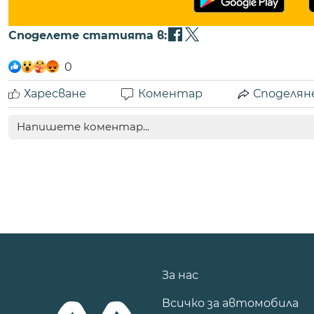
Споделете статията в:
0
Харесване
Коментар
Споделян
За нас
Всичко за автомобила