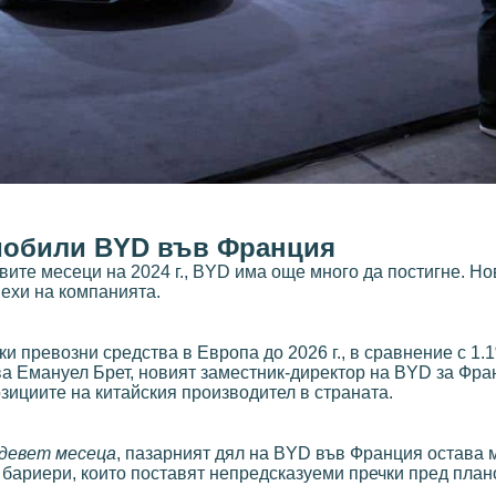
омобили BYD във Франция
ите месеци на 2024 г., BYD има още много да постигне. Но
ехи на компанията.
 превозни средства в Европа до 2026 г., в сравнение с 1.
зва Емануел Брет, новият заместник-директор на BYD за Фра
зициите на китайския производител в страната.
 девет месеца
, пазарният дял на BYD във Франция остава м
бариери, които поставят непредсказуеми пречки пред план