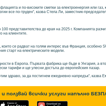
лацията и по-високите сметки за електроенергия или газ, 
гии все по-труден“, казва Стела Ли, заместник-председате
100 представителства до края на 2025 г. Компанията разчи
о на клиентите.
, които се радват на голям интерес във Франция, особено 
вния старт на електрическите модели.
ости в Европа. Първата фабрика ще бъде в Унгария, а вто
ески тарифи и ще улесни достъпа до европейския пазар.
отим здраво, за да постигнем ежедневно напредък“, казва 
и ползвай всички услуги напълно
БЕЗП