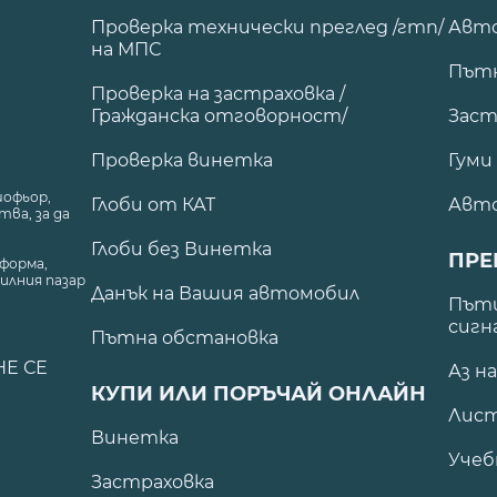
Проверка технически преглед /гтп/
Авто
на МПС
Път
Проверка на застраховка /
Гражданска отговорност/
Заст
Проверка винетка
Гуми
шофьор,
Глоби от КАТ
Авт
ва, за да
Глоби без Винетка
ПРЕ
форма,
илния пазар
Данък на Вашия автомобил
.
Пъти
сигн
Пътна обстановка
НЕ СЕ
Аз н
КУПИ ИЛИ ПОРЪЧАЙ ОНЛАЙН
Лист
Винетка
Учеб
Застраховка