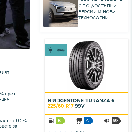
ОБНОВЯВА ГАМАТА
С ПО-ДОСТЪПНИ
ВЕРСИИ И НОВИ
ТЕХНОЛОГИИ
вият
1% през
нция.
BRIDGESTONE TURANZA 6
225/60 R17
99V
B
A
69
алък с 0.2%.
овете за
- B