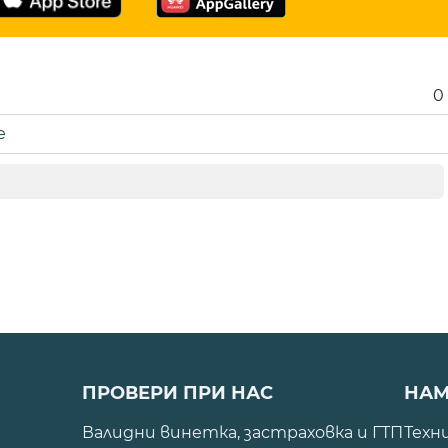
0
е
ПРОВЕРИ ПРИ НАС
НАМ
Валидни винетка, застраховка и ГТП
Техн