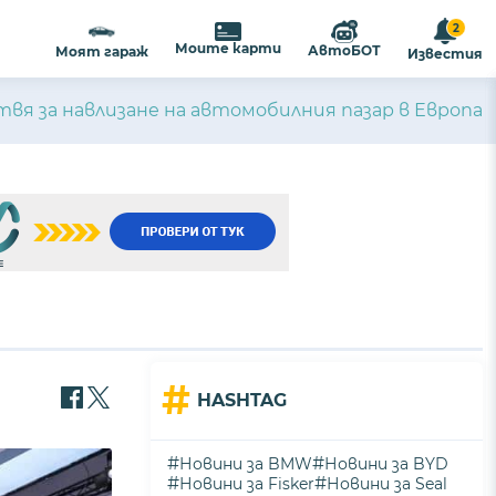
2
Моите карти
АвтоБОТ
Моят гараж
Известия
твя за навлизане на автомобилния пазар в Европа
#
HASHTAG
#
#
Новини за BMW
Новини за BYD
#
#
Новини за Fisker
Новини за Seal