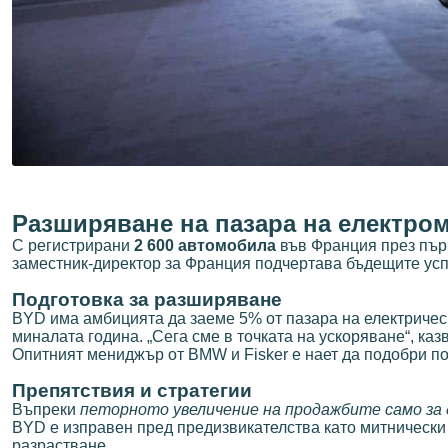
Разширяване на пазара на електр
С регистрирани
2 600 автомобила
във Франция през първ
заместник-директор за Франция подчертава бъдещите усп
Подготовка за разширяване
BYD има амбицията да заеме 5% от пазара на електрически
миналата година. „Сега сме в точката на ускоряване“, ка
Опитният мениджър от BMW и Fisker е нает да подобри по
Препятствия и стратегии
Въпреки
петорното увеличение на продажбите само за
BYD е изправен пред предизвикателства като митнически 
разрастване.