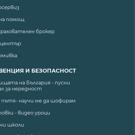
сервиз
на помощ
рахователен брокер
 център
омивка
ВЕНЦИЯ И БЕЗОПАСНОСТ
щата на България - пусни
ал за нередност
а пътя- научи ме да шофирам
овки - видео уроци
ни школи