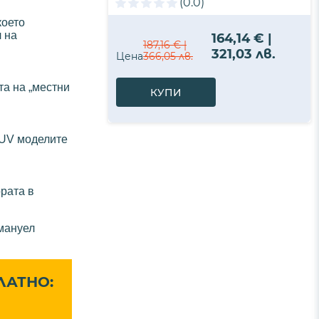
(0.0)
което
л на
164,14 € |
187,16 € |
321,03 лв.
Цена
366,05 лв.
та на „местни
КУПИ
SUV моделите
рата в
Емануел
ЛАТНО: