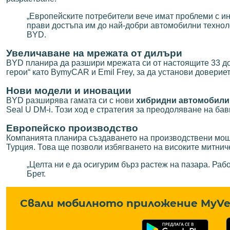
„Европейските потребители вече имат проблеми с инф
прави достъпа им до най-добри автомобилни техноло
BYD.
Увеличаване на мрежата от дилъри
BYD планира да разшири мрежата си от настоящите 33 до 
герои“ като BymyCAR и Emil Frey, за да установи довериет
Нови модели и иновации
BYD разширява гамата си с нови
хибридни автомобили
Seal U DM-i. Този ход е стратегия за преодоляване на ба
Европейско производство
Компанията планира създаването на производствени мощн
Турция. Това ще позволи избягването на високите митнич
„Целта ни е да осигурим бърз растеж на пазара. Раб
Брет.
Свали мобилното приложение MyVe 