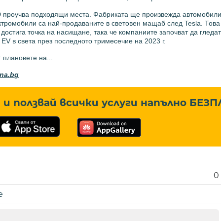
YD проучва подходящи места. Фабриката ще произвежда автомобили
тромобили са най-продаваните в световен мащаб след Tesla. Това 
а достига точка на насищане, така че компаниите започват да гледа
EV в света през последното тримесечие на 2023 г.
плановете на...
ona.bg
и ползвай всички услуги напълно
БЕЗП
0
е