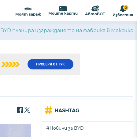
2
Моите карти
АвтоБОТ
Моят гараж
Известия
BYD планира изграждането на фабрика в Мексико
#
HASHTAG
#
Новини за BYD