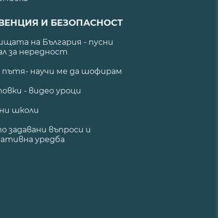
ВЕНЦИЯ И БЕЗОПАСНОСТ
щата на България - пусни
ал за нередност
а пътя- научи ме да шофирам
овки - видео уроци
ни школи
о задавани въпроси и
ативна уредба