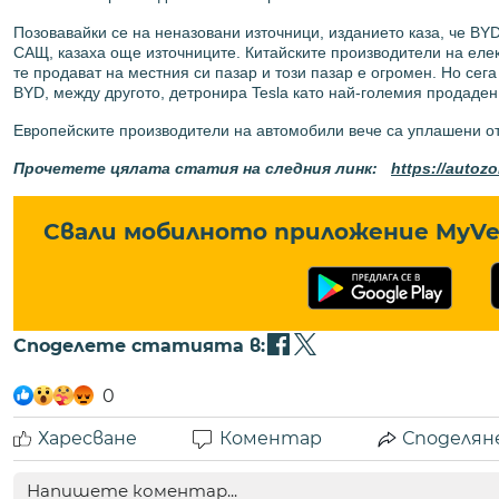
Позовавайки се на неназовани източници, изданието каза, че B
САЩ, казаха още източниците. Китайските производители на елек
те продават на местния си пазар и този пазар е огромен. Но сег
BYD, между другото, детронира Tesla като най-големия продаден 
Европейските производители на автомобили вече са уплашени от 
Прочетете цялата статия на следния линк:
https://autoz
Свали мобилното приложение MyVe 
Споделете статията в:
0
Харесване
Коментар
Споделян