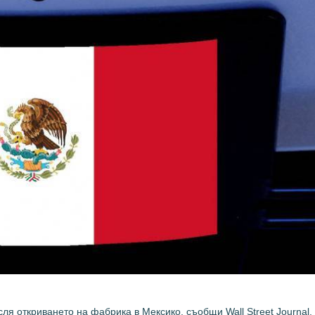
я откриването на фабрика в Мексико, съобщи Wall Street Journal.