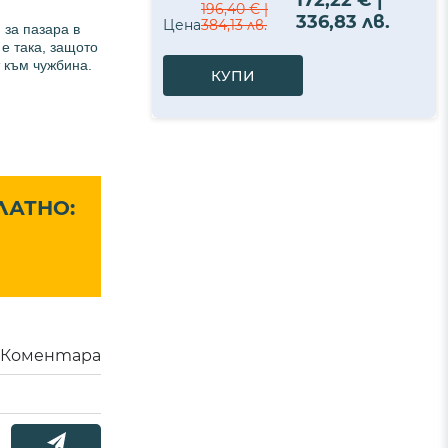
172,22 € |
196,40 € |
336,83 лв.
Цена
384,13 лв.
 за пазара в
е така, защото
т към чужбина.
КУПИ
ЛАТНО:
Коментара