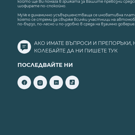
който ще Ви помага в грижата за Вашите превозни средст
шофирате по-спокойно.
MyVe е динамично усъвършенстваща се иновативна плат
която се стреми да свърже всички участници на автомоб
по-бързо, по-лесно и по-удобно в среда на взаимно доверие
АКО ИМАТЕ ВЪПРОСИ И ПРЕПОРЪКИ, 
КОЛЕБАЙТЕ ДА НИ ПИШЕТЕ
ТУК
ПОСЛЕДВАЙТЕ НИ