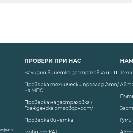
ПРОВЕРИ ПРИ НАС
НАМ
Валидни винетка, застраховка и ГТП
Техн
Проверка технически преглед /гтп/
Авто
на МПС
Път
Проверка на застраховка /
Гражданска отговорност/
Заст
Проверка винетка
Гуми
шофьор,
Глоби от КАТ
Авт