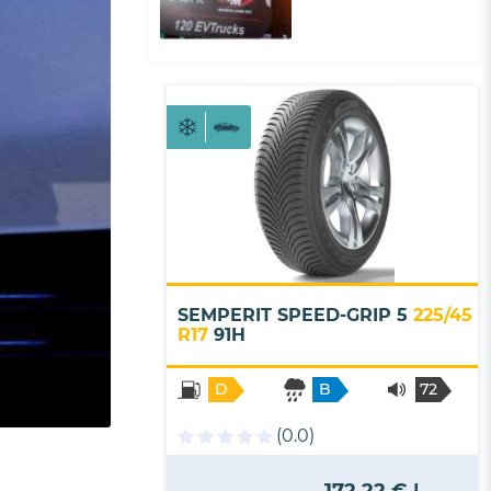
SEMPERIT SPEED-GRIP 5
225/45
R17
91H
D
B
72
- B
(0.0)