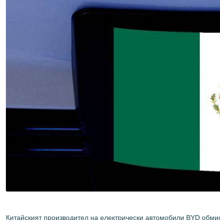
Китайският производител на електрически автомобили BYD обмисл