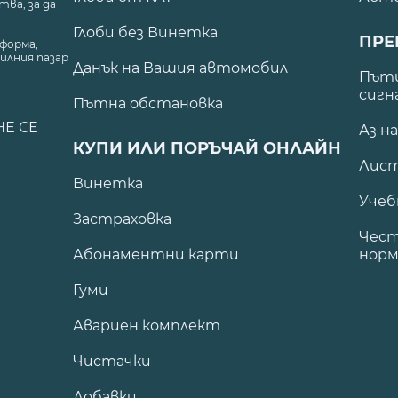
ва, за да
Глоби без Винетка
ПРЕ
форма,
илния пазар
Данък на Вашия автомобил
.
Пъти
сигн
Пътна обстановка
НЕ СЕ
Аз н
КУПИ ИЛИ ПОРЪЧАЙ ОНЛАЙН
Лист
Винетка
Учеб
Застраховка
Чест
Абонаментни карти
норм
Гуми
Авариен комплект
Чистачки
Добавки