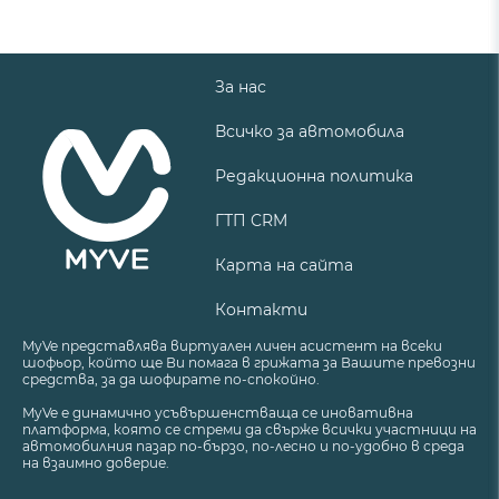
За нас
Всичко за автомобила
Редакционна политика
ГТП CRM
Карта на сайта
Контакти
MyVe представлява виртуален личен асистент на всеки
шофьор, който ще Ви помага в грижата за Вашите превозни
средства, за да шофирате по-спокойно.
MyVe е динамично усъвършенстваща се иновативна
платформа, която се стреми да свърже всички участници на
автомобилния пазар по-бързо, по-лесно и по-удобно в среда
на взаимно доверие.