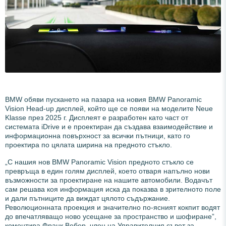
BMW обяви пускането на пазара на новия BMW Panoramic
Vision Head-up дисплей, който ще се появи на моделите Neue
Klasse през 2025 г. Дисплеят е разработен като част от
системата iDrive и е проектиран да създава взаимодействие и
информационна повърхност за всички пътници, като го
проектира по цялата ширина на предното стъкло.
„С нашия нов BMW Panoramic Vision предното стъкло се
превръща в един голям дисплей, което отваря напълно нови
възможности за проектиране на нашите автомобили. Водачът
сам решава коя информация иска да показва в зрителното поле
и дали пътниците да виждат цялото съдържание.
Революционната проекция и значително по-ясният кокпит водят
до впечатляващо ново усещане за пространство и шофиране”,
коментира Франк Вебер, член на Управителния съвет за