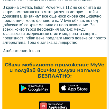
В крайна сметка, Indian PowerPlus 112 не се опитва да
изтрие американската мотоциклетна история – той я
доразвива. Дизайнът все още носи онова специфично
присъствие, което феновете на V-twin обичат, но под
„облеклото“ се крие машина от ново поколение. За
всеки, който търси перфектния баланс между
класическия американски стил и модерната спортна
прецизност, Indian вече предлага много повече от просто
алтернатива. Това е заявка за лидерство.
Изображение: Indian
Свали мобилното приложение MyVe
и ползвай всички услуги напълно
БЕЗПЛАТНО: