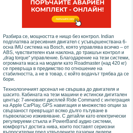
Разбира се, мощността е нищо без контрол. Indian
подплатява агресивния двигател с усъвършенствана 6-
осна IMU система на Bosch, която управлява всичко – от
ABS, чувствителен към наклона, до тракшън контрол и
„drag torque“ управление. Благодарение на тези системи,
огромната маса на модели като Roadmaster (над 420 кг)
се превръща в предимство по отношение на
стабилността, а не в товар, с който водачът трябва да се
бори.
Технологичният арсенал не свършва до двигателя и
шасито. Кабината на тези машини е истински дигитален
център: 7-инчовият дисплей Ride Command с интеграция
на Apple CarPlay, GPS навигация и множество опции за
свързаност превръщат всяко дълго пътуване в
първокласно изживяване. С детайли като електрически
регулируеми стъкла и PowerBand аудио системи,
комфортът достига нива, които поставят сериозни
въпросителни пред утвърдените пазарни лидери.