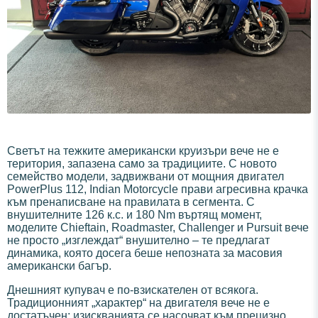
Светът на тежките американски круизъри вече не е
територия, запазена само за традициите. С новото
семейство модели, задвижвани от мощния двигател
PowerPlus 112, Indian Motorcycle прави агресивна крачка
към пренаписване на правилата в сегмента. С
внушителните 126 к.с. и 180 Nm въртящ момент,
моделите Chieftain, Roadmaster, Challenger и Pursuit вече
не просто „изглеждат“ внушително – те предлагат
динамика, която досега беше непозната за масовия
американски багър.
Днешният купувач е по-взискателен от всякога.
Традиционният „характер“ на двигателя вече не е
достатъчен; изискванията се насочват към прецизно