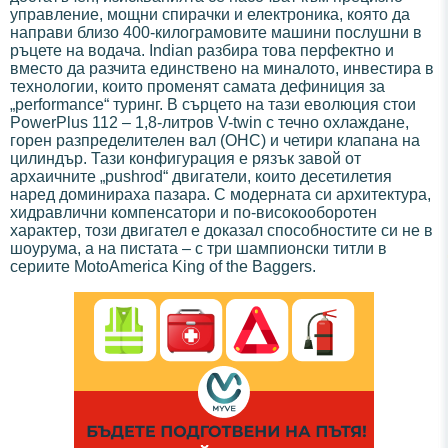
управление, мощни спирачки и електроника, която да
направи близо 400-килограмовите машини послушни в
ръцете на водача. Indian разбира това перфектно и
вместо да разчита единствено на миналото, инвестира в
технологии, които променят самата дефиниция за
„performance“ туринг. В сърцето на тази еволюция стои
PowerPlus 112 – 1,8-литров V-twin с течно охлаждане,
горен разпределителен вал (OHC) и четири клапана на
цилиндър. Тази конфигурация е рязък завой от
архаичните „pushrod“ двигатели, които десетилетия
наред доминираха пазара. С модерната си архитектура,
хидравлични компенсатори и по-високооборотен
характер, този двигател е доказал способностите си не в
шоурума, а на пистата – с три шампионски титли в
сериите MotoAmerica King of the Baggers.