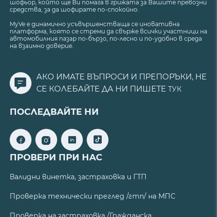
шофьор, който ще Ви помага в грижата за Вашите превозни
средства, за да шофирате по-спокойно.
MyVe е динамично усъвършенстваща се иновативна
платформа, която се стреми да свърже всички участници на
автомобилния пазар по-бързо, по-лесно и по-удобно в среда
на взаимно доверие.
АКО ИМАТЕ ВЪПРОСИ И ПРЕПОРЪКИ, НЕ
СЕ КОЛЕБАЙТЕ ДА НИ ПИШЕТЕ
ТУК
ПОСЛЕДВАЙТЕ НИ
ПРОВЕРИ ПРИ НАС
Валидни винетка, застраховка и ГТП
Проверка технически преглед /гтп/ на МПС
Проверка на застраховка /Гражданска