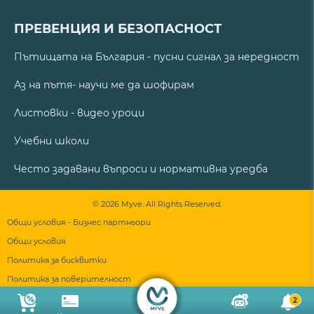
ПРЕВЕНЦИЯ И БЕЗОПАСНОСТ
Пътищата на България - пусни сигнал за нередност
Аз на пътя- научи ме да шофирам
Листовки - видео уроци
Учебни школи
Често задавани въпроси и нормативна уредба
© 2026 Myve. All Rights Reserved.
Общи условия - Бизнес партньори
Общи условия
Политика за бисквитки
Политика за поверителност
2