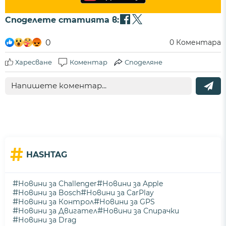
Споделете статията в:
0
0
Коментара
Харесване
Коментар
Споделяне
#
HASHTAG
#
#
Новини за Challenger
Новини за Apple
#
#
Новини за Bosch
Новини за CarPlay
#
#
Новини за Контрол
Новини за GPS
#
#
Новини за Двигател
Новини за Спирачки
#
Новини за Drag