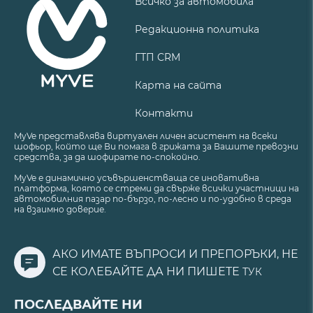
Всичко за автомобила
Редакционна политика
ГТП CRM
Карта на сайта
Контакти
MyVe представлява виртуален личен асистент на всеки
шофьор, който ще Ви помага в грижата за Вашите превозни
средства, за да шофирате по-спокойно.
MyVe е динамично усъвършенстваща се иновативна
платформа, която се стреми да свърже всички участници на
автомобилния пазар по-бързо, по-лесно и по-удобно в среда
на взаимно доверие.
АКО ИМАТЕ ВЪПРОСИ И ПРЕПОРЪКИ, НЕ
СЕ КОЛЕБАЙТЕ ДА НИ ПИШЕТЕ
ТУК
ПОСЛЕДВАЙТЕ НИ