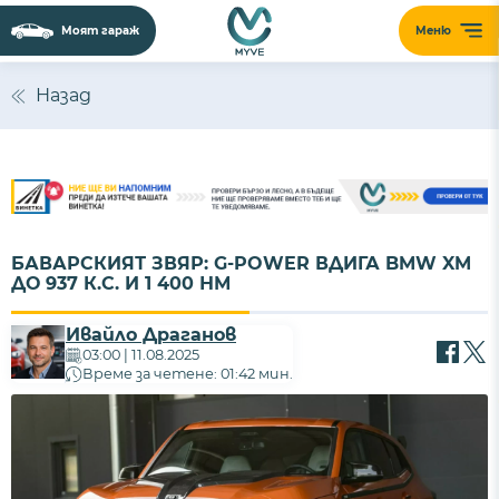
Моят гараж
Меню
Сайтът използва 'бисквитки' (cookies) с
цел безпроблемно функциониране,
Назад
подобряване на изживяването,
персонализиране на съдържанието и
анализиране на трафика. Ползвайки
сайта, Вие приемате нашите
Политика за
бисквитки
и
Политика за поверителност
.
БАВАРСКИЯТ ЗВЯР: G-POWER ВДИГА BMW XM
ПРИЕМАМ
ДО 937 К.С. И 1 400 НМ
Ивайло Драганов
03:00 | 11.08.2025
Време за четене: 01:42 мин.