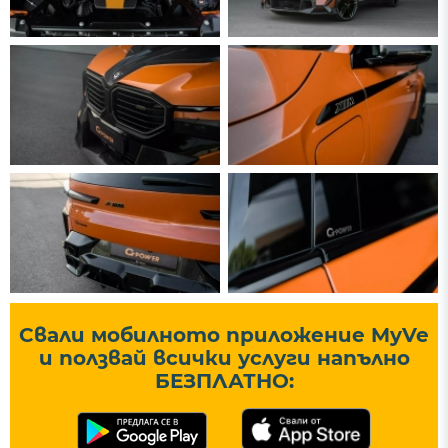
Свали мобилното приложение MyVe
и ползвай всички услуги напълно
БЕЗПЛАТНО: