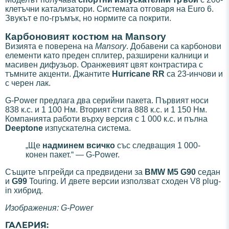
клетъчни катализатори. Системата отговаря на Euro 6.
Звукът е по-гръмък, но нормите са покрити.
Карбоновият костюм на Mansory
Визията е поверена на
Mansory
. Добавени са карбонови
елементи като преден сплитер, разширени калници и
масивен дифузьор. Оранжевият цвят контрастира с
тъмните акценти. Джантите
Hurricane RR
са 23-инчови и
с черен лак.
G-Power предлага два серийни пакета. Първият носи
838 к.с. и 1 100 Нм. Вторият стига 888 к.с. и 1 150 Нм.
Компанията работи върху версия с 1 000 к.с. и пълна
Deeptone
изпускателна система.
„Ще
надминем всичко
със следващия 1 000-
конен пакет.“ — G-Power.
Същите ъпгрейди са предвидени за
BMW M5 G90
седан
и
G99
Touring. И двете версии използват сходен V8 plug-
in хибрид.
Изображения: G-Power
ГАЛЕРИЯ: