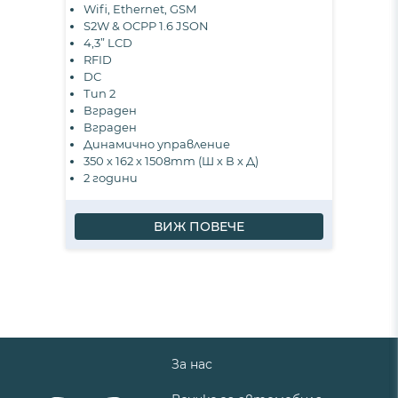
Wifi, Ethernet, GSM
S2W & OCPP 1.6 JSON
4,3” LCD
RFID
DC
Тип 2
Вграден
Вграден
Динамично управление
350 х 162 х 1508mm (Ш х В х Д)
2 години
ВИЖ ПОВЕЧЕ
За нас