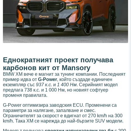
Еднократният проект получава
карбонов кит от Mansory
BMW XM вече е магнит за тунинг компании. Последният
пример идва от
G-Power
, който създаде единичен
екземпляр със
937 к.с.
и
1 400 Нм
. Серийният модел
предлага 738 к.с. и 1 000 Нм, но новият софтуер
променя правилата.
G-Power оптимизира заводския ECU. Променени са
параметри за налягане, запалване и смес.
Ограничителят за скорост е вдигнат от 270 km/h на 300
km/h. Така XM се нарежда до най-бързите SUV модели.
Моделът получава
спортни изпускателни тръби
с 200-