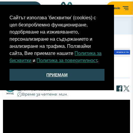
Моят гараж
Меню
Сайтът използва 'бисквитки' (cookies) с
цел безпроблемно функциониране,
Назад
подобряване на изживяването,
персонализиране на съдържанието и
анализиране на трафика. Ползвайки
сайта, Вие приемате нашите
Политика за
бисквитки
и
Политика за поверителност
.
АВТОРЕВЮ - HYUNDAI TUCSON
ПРИЕМАМ
Екип MyVe
10:17 | 27.03.2021
Време за четене: мин.