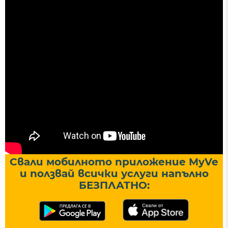
Свали мобилното приложение MyVe
и ползвай всички услуги напълно
БЕЗПЛАТНО: