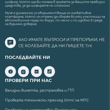
шофьор, който ще Ви помага в грижата за Вашите превозни
средства, за да шофирате по-спокойно.
MyVe е динамично усъвършенстваща се иновативна
платформа, която се стреми да свърже всички участници на
автомобилния пазар по-бързо, по-лесно и по-удобно в среда
на взаимно доверие.
АКО ИМАТЕ ВЪПРОСИ И ПРЕПОРЪКИ, НЕ
СЕ КОЛЕБАЙТЕ ДА НИ ПИШЕТЕ
ТУК
ПОСЛЕДВАЙТЕ НИ
ПРОВЕРИ ПРИ НАС
Валидни винетка, застраховка и ГТП
Проверка технически преглед /гтп/ на МПС
Проверка на застраховка /Гражданска