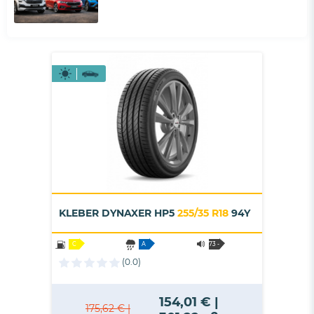
KLEBER DYNAXER HP5
255/35 R18
94Y
C
A
73 -
B
(0.0)
154,01 € |
175,62 € |