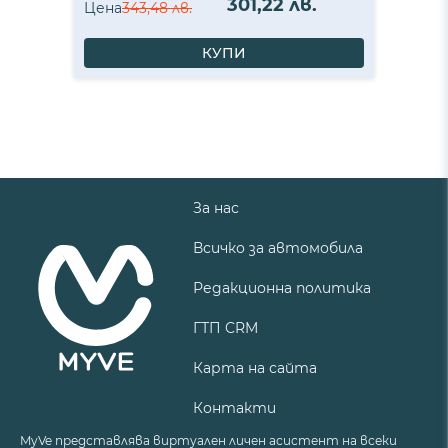
301,22 лв.
Цена
343,48 лв.
КУПИ
За нас
Всичко за автомобила
Редакционна политика
ГТП CRM
Карта на сайта
Контакти
MyVe представлява виртуален личен асистент на всеки