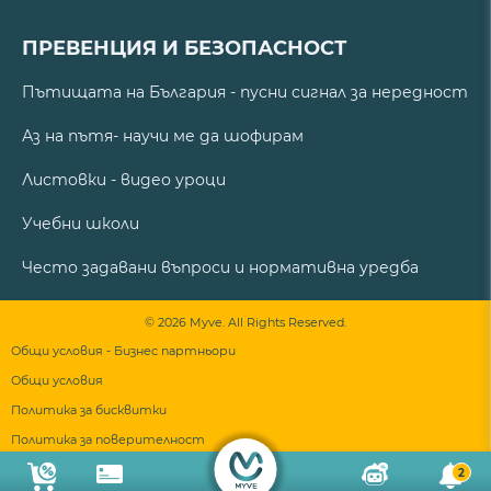
ПРЕВЕНЦИЯ И БЕЗОПАСНОСТ
Пътищата на България - пусни сигнал за нередност
Аз на пътя- научи ме да шофирам
Листовки - видео уроци
Учебни школи
Често задавани въпроси и нормативна уредба
© 2026 Myve. All Rights Reserved.
Общи условия - Бизнес партньори
Общи условия
Политика за бисквитки
Политика за поверителност
2