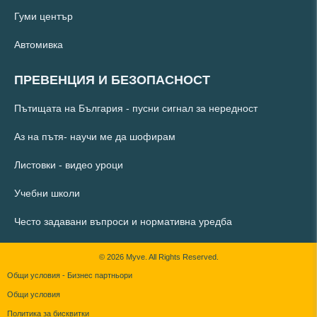
Гуми център
Автомивка
ПРЕВЕНЦИЯ И БЕЗОПАСНОСТ
Пътищата на България - пусни сигнал за нередност
Аз на пътя- научи ме да шофирам
Листовки - видео уроци
Учебни школи
Често задавани въпроси и нормативна уредба
© 2026 Myve. All Rights Reserved.
Общи условия - Бизнес партньори
Общи условия
Политика за бисквитки