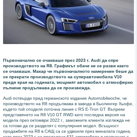
Първоначално се очакваше през 2023 г. Audi да спре
производството на R8. Графикът обаче не се разви както
се очакваше. Макар че първоначалното намерение беше да
се прекрати производството на суперавтомобила V10
преди края на годината, мощният автомобил с атмосферно
пълнене продължава да се произвежда.
Audi потвърди пред германското издание Automobilwoche, че
производството на R8 продължава в завода в Бьолингер Хьофе,
където той споделя поточна линия с RS E-Tron GT. Въпреки
представянето на R8 V10 GT RWD като последна версия на
модела през октомври 2022 г., заможните клиенти изглежда не
са готови да се разделят с популярния модел. Всъщност
продажбите на R8 в САЩ са се удвоили през миналата година,
като през 2023 г. са продадени 631 автомобила в сравнение с