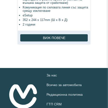
външна защита от сработване)
Комуникация по силовата линия със защита
срещу изключване
eSetup
352 х 244 х 117mm (Ш х В х Д)
2 години
ВИЖ ПОВЕЧЕ
За нас
Всичко за автомобила
Редакционна политика
ГТП CRM