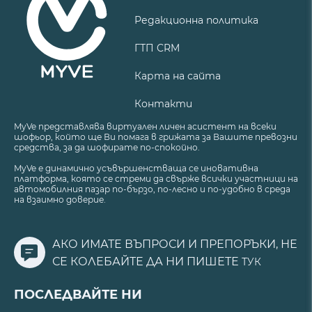
Редакционна политика
ГТП CRM
Карта на сайта
Контакти
MyVe представлява виртуален личен асистент на всеки
шофьор, който ще Ви помага в грижата за Вашите превозни
средства, за да шофирате по-спокойно.
MyVe е динамично усъвършенстваща се иновативна
платформа, която се стреми да свърже всички участници на
автомобилния пазар по-бързо, по-лесно и по-удобно в среда
на взаимно доверие.
АКО ИМАТЕ ВЪПРОСИ И ПРЕПОРЪКИ, НЕ
СЕ КОЛЕБАЙТЕ ДА НИ ПИШЕТЕ
ТУК
ПОСЛЕДВАЙТЕ НИ