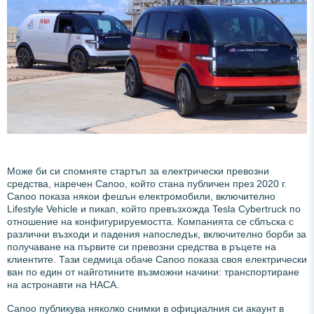
Може би си спомняте стартъп за електрически превозни
средства, наречен Canoo, който стана публичен през 2020 г.
Canoo показа някои фешън електромобили, включително
Lifestyle Vehicle и пикап, който превъзхожда Tesla Cybertruck по
отношение на конфигурируемостта. Компанията се сблъска с
различни възходи и падения напоследък, включително борби за
получаване на първите си превозни средства в ръцете на
клиентите. Тази седмица обаче Canoo показа своя електрически
ван по един от найготините възможни начини: транспортиране
на астронавти на НАСА.
Canoo публикува няколко снимки в официалния си акаунт в