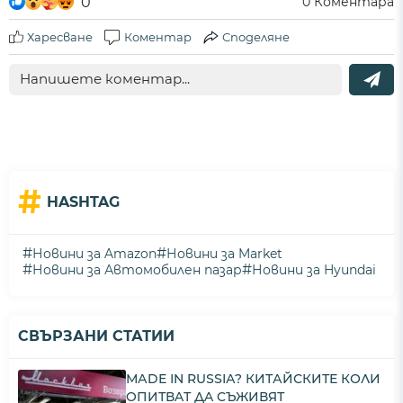
0
0
Коментара
Харесване
Коментар
Споделяне
#
HASHTAG
#
#
Новини за Amazon
Новини за Market
#
#
Новини за Автомобилен пазар
Новини за Hyundai
СВЪРЗАНИ СТАТИИ
МАDЕ ІN RUЅЅІА? КИТАЙСКИТЕ КОЛИ
OПИТВAТ ДA CЪЖИВЯТ