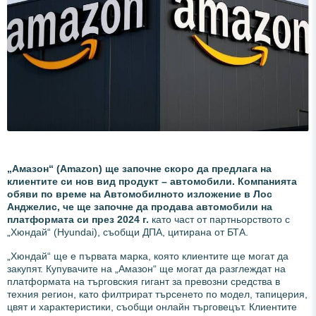
„Амазон“ (Amazon) ще започне скоро да предлага на
клиентите си нов вид продукт – автомобили. Компанията
обяви по време на Автомобилното изложение в Лос
Анджелис, че ще започне да продава автомобили на
платформата си през 2024 г.
като част от партньорството с
„Хюндай“ (Hyundai), съобщи ДПА, цитирана от БТА.
„Хюндай“ ще е първата марка, която клиентите ще могат да
закупят. Купувачите на „Амазон“ ще могат да разглеждат на
платформата на търговския гигант за превозни средства в
техния регион, като филтрират търсенето по модел, тапицерия,
цвят и характеристики, съобщи онлайн търговецът. Клиентите