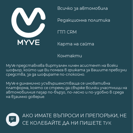
Всичко за автомобила
Редакционна политика
ГТП CRM
Карта на сайта
Контакти
MyVe представлява виртуален личен асистент на всеки
шофьор, който ще Ви помага в грижата за Вашите превозни
средства, за да шофирате по-спокойно.
MyVe е динамично усъвършенстваща се иновативна
платформа, която се стреми да свърже всички участници на
автомобилния пазар по-бързо, по-лесно и по-удобно в среда
на взаимно доверие.
АКО ИМАТЕ ВЪПРОСИ И ПРЕПОРЪКИ, НЕ
СЕ КОЛЕБАЙТЕ ДА НИ ПИШЕТЕ
ТУК