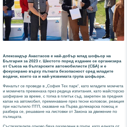
Александър Анастасов е най-добър млад шофьор на
България за 2023 г. Шестото поред издание се организира
от Съюза на българските автомобилисти (СБА) и е
фокусирано върху пътната безопасност сред младите
водачи, които са и най-уязвимата група шофьори.
Финалът се проведе в „София Тех парк“, като младите момчета
и момичета преминаха през редица изпитания, като майсторско
шофиране за време, с топка в плитък съд, закрепен за предния
капак на автомобил, преминаване през тесни коловози, реакция
при настъпило ПТП, оказване на Първа долекарска помощ и
разбира се, решаване на листовки от Закона за движение по
пътищата.
Състезателите отново бяха разделени в групи, като едната от