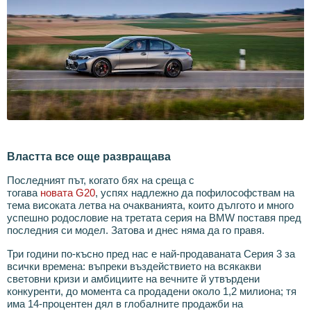
Властта все още развращава
Последният път, когато бях на среща с
тогава
новата G20
, успях надлежно да пофилософствам на
тема високата летва на очакванията, които дългото и много
успешно родословие на третата серия на BMW поставя пред
последния си модел.
Затова и днес няма да го правя.
Три години по-късно пред нас е най-продаваната Серия 3 за
всички времена: въпреки въздействието на всякакви
световни кризи и амбициите на вечните й утвърдени
конкуренти, до момента са продадени около 1,2 милиона; тя
има 14-процентен дял в глобалните продажби на