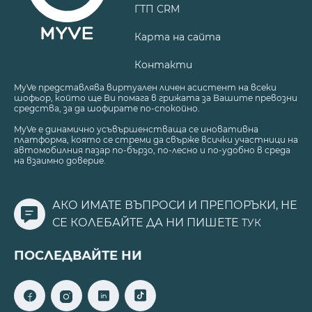
ГТП CRM
Карта на сайта
Контакти
MyVe представлява виртуален личен асистент на всеки
шофьор, който ще Ви помага в грижата за Вашите превозни
средства, за да шофирате по-спокойно.
MyVe е динамично усъвършенстваща се иновативна
платформа, която се стреми да свърже всички участници на
автомобилния пазар по-бързо, по-лесно и по-удобно в среда
на взаимно доверие.
АКО ИМАТЕ ВЪПРОСИ И ПРЕПОРЪКИ, НЕ
СЕ КОЛЕБАЙТЕ ДА НИ ПИШЕТЕ
ТУК
ПОСЛЕДВАЙТЕ НИ