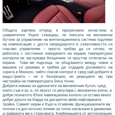
Общата картина отпред е прогресивно изчистена и
сравнително бързо схващаш, че липсата на механични
бутони за управление на вентилационната система подлежи
на компенсация с доста напредналото в схватливостта си
гласово управление – просто трябва да се сетиш, че
работата с постоянно изведените на екрана температурни
контроли не заслужава безценния ти пръстов отпечатък на
екрана. Това ме подсеща, че общуването между човек и
машина се развива и трябва да отдадем дължимото на
хората в Мюнхен, чийто гласов контрол е сред най-добрите в
индустрията – не е безгрешен, но реакциите му при
настройка на температурата бяха точни.
Добрата новина за адвокатите на механичния бутон, сред
които съм и аз, е, че звукът се регулира с механично копче, а
добре познатото iDrive навигационно колело си остава много
добре дошло на борда на дискретно фейслифтираната
тройка. Самият екран е бърз и отзивчив, функционалните му
плочки са достатъчно големи за точно натискане в движение,
а графиката им е страховита. Комбинацията от актуализации