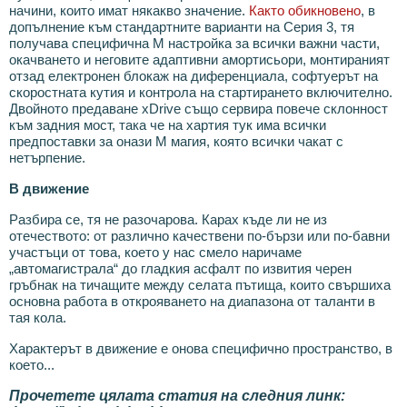
начини, които имат някакво значение.
Както обикновено
, в
допълнение към стандартните варианти на Серия 3, тя
получава специфична М настройка за всички важни части,
окачването и неговите адаптивни амортисьори, монтираният
отзад електронен блокаж на диференциала, софтуерът на
скоростната кутия и контрола на стартирането включително.
Двойното предаване xDrive също сервира повече склонност
към задния мост, така че на хартия тук има всички
предпоставки за онази М магия, която всички чакат с
нетърпение.
В движение
Разбира се, тя не разочарова. Карах къде ли не из
отечеството: от различно качествени по-бързи или по-бавни
участъци от това, което у нас смело наричаме
„автомагистрала“ до гладкия асфалт по извития черен
гръбнак на тичащите между селата пътища, които свършиха
основна работа в открояването на диапазона от таланти в
тая кола.
Характерът в движение е онова специфично пространство, в
което...
Прочетете цялата статия на следния линк: