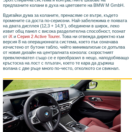
предпазните колани в духа на цветовете на BMW M GmbH.
Вдигайки дума за коланите, пренасяме се вътре, където
промените са доста по-сериозни. Най-забележима е появата
на двата дисплея (12,3 + 14,9`), обединени в широк, леко
извит общ панел с висока разделителна способност, познат
от
iX
и
Серия 2 Active Tourer
. Това ни отвежда директно към
версия 8 на операционната система, което пък означава
изчистено от бутони табло, чийто минимализъм се допълва
от новия дизайн на централната конзола: скоростният
превключвател също се е преобразил в нещо, наподобяващо
кръстоска на лост с плъзгач, което те кара да държиш
волана с две ръце много по-често, отколкото си свикнал.