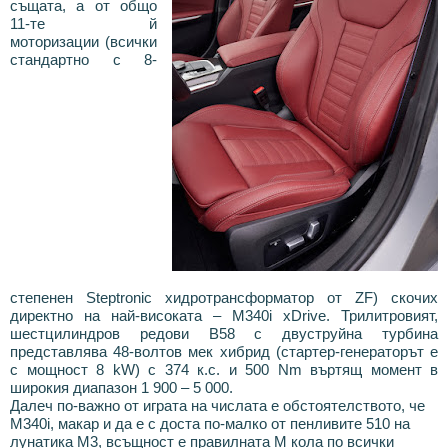
същата, а от общо
11-те й
моторизации
(
всички
стандартно с 8-
степенен
Steptronic
хидротрансформатор от
ZF)
скочих
директно на най-високата –
M340i xDrive.
Трилитровият,
шестцилиндров редови
B58
с двуструйна турбина
представлява 48-волтов мек хибрид
(
стартер-генераторът е
с мощност 8
kW)
с 374 к.с. и 500
Nm
въртящ момент в
широкия диапазон 1 900 – 5 000.
Далеч по-важно от играта на числата е обстоятелството, че
M340i, макар и да е с доста по-малко от пенливите 510 на
лунатика M3, всъщност е правилната М кола по всички