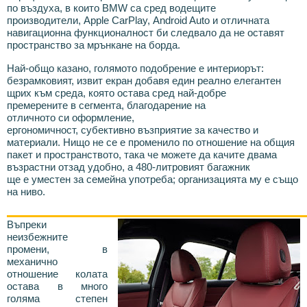
по въздуха, в които BMW са сред водещите
производители, Apple CarPlay, Android Auto и отличната
навигационна функционалност би следвало да не оставят
пространство за мрънкане на борда.
Най-общо казано, голямото подобрение е интериорът:
безрамковият, извит екран добавя един реално елегантен
щрих към среда, която остава сред най-добре
премерените в сегмента, благодарение на
отличното си оформление,
ергономичност, субективно възприятие за качество и
материали. Нищо не се е променило по отношение на общия
пакет и пространството, така че можете да качите двама
възрастни отзад удобно, а 480-литровият багажник
ще е уместен за семейна употреба; организацията му е също
на ниво.
Въпреки
неизбежните
промени, в
механично
отношение колата
остава в много
голяма степен