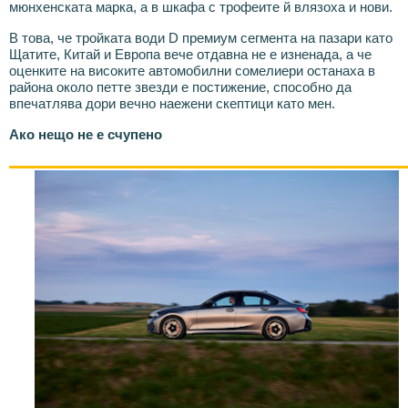
мюнхенската марка, а в шкафа с трофеите й влязоха и нови.
В това, че тройката води D премиум сегмента на пазари като
Щатите, Китай и Европа вече отдавна не е изненада, а че
оценките на високите автомобилни сомелиери останаха в
района около петте звезди е постижение, способно да
впечатлява дори вечно наежени скептици като мен.
Ако нещо не е счупено