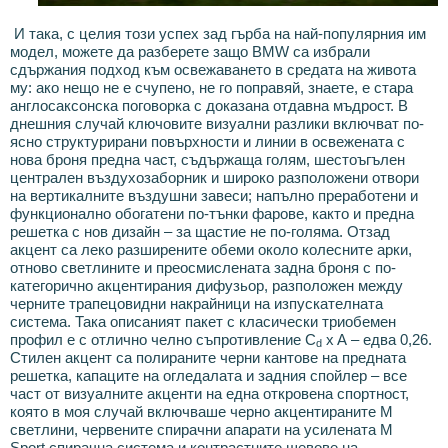
И така, с целия този успех зад гърба на най-популярния им
модел, можете да разберете защо BMW са избрали
сдържания подход към освежаването в средата на живота
му: ако нещо не е счупено, не го поправяй, знаете, е стара
англосаксонска поговорка с доказана отдавна мъдрост. В
днешния случай ключовите визуални разлики включват по-
ясно структурирани повърхности и линии в освежената с
нова броня предна част, съдържаща голям, шестоъгълен
централен въздухозаборник и широко разположени отвори
на вертикалните въздушни завеси; напълно преработени и
функционално обогатени по-тънки фарове, както и предна
решетка с нов дизайн – за щастие не по-голяма. Отзад
акцент са леко разширените обеми около колесните арки,
отново светлините и преосмислената задна броня с по-
категорично акцентирания дифузьор, разположен между
черните трапецовидни накрайници на изпускателната
система. Така описаният пакет с класически триобемен
профил е с отлично челно съпротивление C
x A – едва 0,26.
d
Стилен акцент са полираните черни кантове на предната
решетка, капаците на огледалата и задния спойлер – все
част от визуалните акценти на една откровена спортност,
която в моя случай включвашe черно акцентираните М
светлини, червените спирачни апарати на усилената M
Sport спирачна система и контрастните шевове на