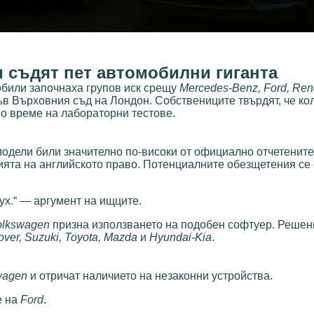
 съдят пет автомобилни гиганта
били започнаха групов иск срещу
Mercedes-Benz, Ford, Rena
във Върховния съд на Лондон. Собствениците твърдят, че ко
о време на лабораторни тестове.
одели били значително по-високи от официално отчетените
ията на английското право. Потенциалните обезщетения се
ух.“ — аргумент на ищците.
olkswagen
призна използването на подобен софтуер. Решен
ver, Suzuki, Toyota, Mazda
и
Hyundai-Kia
.
wagen
и отричат наличието на незаконни устройства.
е на
Ford
.