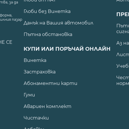
ва, за да
Глоби без Винетка
ПРЕ
форма,
илния пазар
Данък на Вашия автомобил
.
Пъти
сигн
Пътна обстановка
НЕ СЕ
Аз н
КУПИ ИЛИ ПОРЪЧАЙ ОНЛАЙН
Лист
Винетка
Учеб
Застраховка
Чест
Абонаментни карти
норм
Гуми
Авариен комплект
Чистачки