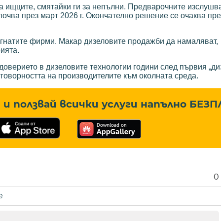
на ищците, смятайки ги за непълни. Предварочните изслушв
очва през март 2026 г. Окончателно решение се очаква пре
гнатите фирми. Макар дизеловите продажби да намаляват,
ията.
оверието в дизеловите технологии години след първия „диз
говорността на производителите към околната среда.
и ползвай всички услуги напълно
БЕЗП
0
е