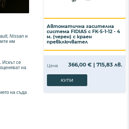
Автоматична гасителна
система FIDIAS с FK-5-1-12 - 4
ult, Nissan
и
м. (черен) с краен
лите им
превключвател
. Искът се
366,00 € | 715,83 лв.
Цена
 оценяват на
КУПИ
ието на съда