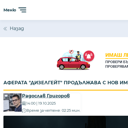
Сайтът използва 'бисквитки' (cookies) с цел безпробл
Меню
анализиране на трафика. Ползвайки сайта, Вие прием
Назад
АФЕРАТА "ДИЗЕЛГЕЙТ" ПРОДЪЛЖАВА С НОВ И
Радослав Григоров
14:00 | 19.10.2025
Време за четене: 02:25 мин.