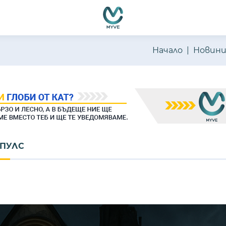
емно функциониране, подобряване на изживяването, персон
ате нашите
Политика за бисквитки
и
Политика за поверителн
Начало
Новин
МПУЛС