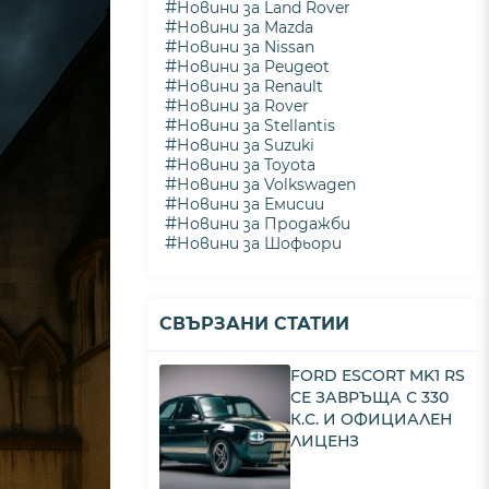
#
Новини за Land Rover
#
Новини за Mazda
#
Новини за Nissan
#
Новини за Peugeot
#
Новини за Renault
#
Новини за Rover
#
Новини за Stellantis
#
Новини за Suzuki
#
Новини за Toyota
#
Новини за Volkswagen
#
Новини за Емисии
#
Новини за Продажби
#
Новини за Шофьори
СВЪРЗАНИ СТАТИИ
FORD ESCORT MK1 RS
СЕ ЗАВРЪЩА С 330
К.С. И ОФИЦИАЛЕН
ЛИЦЕНЗ