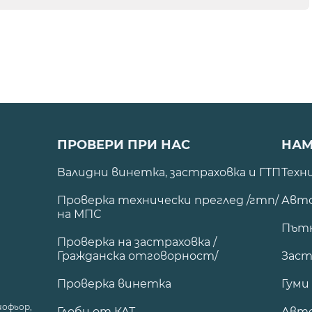
ПРОВЕРИ ПРИ НАС
НАМ
Валидни винетка, застраховка и ГТП
Техн
Проверка технически преглед /гтп/
Авто
на МПС
Път
Проверка на застраховка /
Гражданска отговорност/
Заст
Проверка винетка
Гуми
шофьор,
Глоби от КАТ
Авт