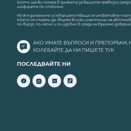
който ще Ви помага в грижата за Вашите превозни средст
шофирате по-спокойно.
MyVe е динамично усъвършенстваща се иновативна плат
която се стреми да свърже всички участници на автомоб
по-бързо, по-лесно и по-удобно в среда на взаимно доверие
АКО ИМАТЕ ВЪПРОСИ И ПРЕПОРЪКИ, 
КОЛЕБАЙТЕ ДА НИ ПИШЕТЕ
ТУК
ПОСЛЕДВАЙТЕ НИ