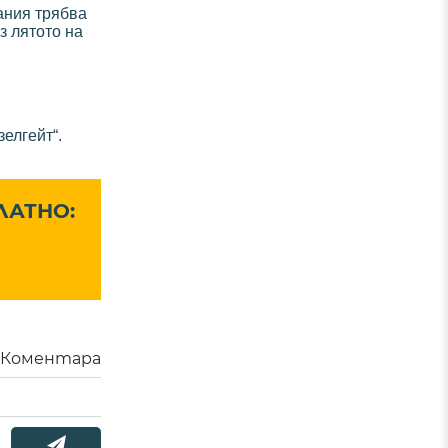
ания трябва
з лятото на
елгейт“.
ЛАТНО:
Коментара