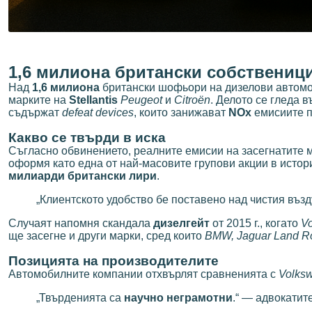
1,6 милиона британски собственици
Над
1,6 милиона
британски шофьори на дизелови автомо
марките на
Stellantis
Peugeot
и
Citroën
. Делото се гледа 
съдържат
defeat devices
, които занижават
NOx
емисиите п
Какво се твърди в иска
Съгласно обвинението, реалните емисии на засегнатите м
оформя като една от най-масовите групови акции в истор
милиарди британски лири
.
„Клиентското удобство бе поставено над чистия възд
Случаят напомня скандала
дизелгейт
от 2015 г., когато
V
ще засегне и други марки, сред които
BMW, Jaguar Land Ro
Позицията на производителите
Автомобилните компании отхвърлят сравненията с
Volks
„Твърденията са
научно неграмотни
.“ — адвокатит