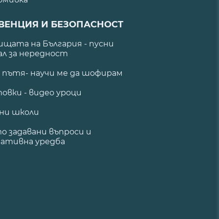
ВЕНЦИЯ И БЕЗОПАСНОСТ
щата на България - пусни
ал за нередност
а пътя- научи ме да шофирам
овки - видео уроци
ни школи
о задавани въпроси и
ативна уредба