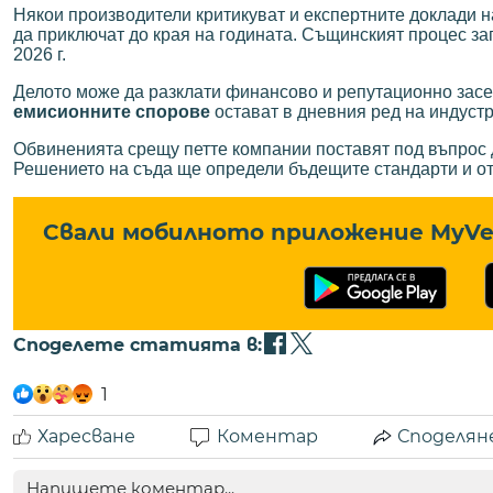
Някои производители критикуват и експертните доклади 
да приключат до края на годината. Същинският процес зап
2026 г.
Делото може да разклати финансово и репутационно засе
емисионните спорове
остават в дневния ред на индустр
Обвиненията срещу петте компании поставят под въпрос д
Решението на съда ще определи бъдещите стандарти и от
Свали мобилното приложение MyVe 
Споделете статията в:
1
Харесване
Коментар
Споделян