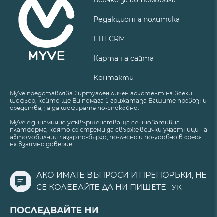
Всичко за автомобила
Редакционна политика
ГТП CRM
Карта на сайта
Контакти
MyVe представлява виртуален личен асистент на всеки
шофьор, който ще Ви помага в грижата за Вашите превозни
средства, за да шофирате по-спокойно.
MyVe е динамично усъвършенстваща се иновативна
платформа, която се стреми да свърже всички участници на
автомобилния пазар по-бързо, по-лесно и по-удобно в среда
на взаимно доверие.
АКО ИМАТЕ ВЪПРОСИ И ПРЕПОРЪКИ, НЕ
СЕ КОЛЕБАЙТЕ ДА НИ ПИШЕТЕ
ТУК
ПОСЛЕДВАЙТЕ НИ