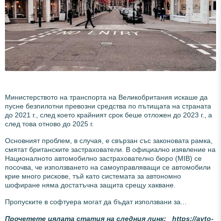
Министерството на транспорта на Великобритания искаше да
пусне безпилотни превозни средства по пътищата на страната
до 2021 г., след което крайният срок беше отложен до 2023 г., а
след това отново до 2025 г.
Основният проблем, в случая, е свързан със законовата рамка,
смятат британските застрахователи. В официално изявление на
Националното автомобилно застрахователно бюро (MIB) се
посочва, че използването на самоуправляващи се автомобили
крие много рискове, тъй като системата за автономно
шофиране няма достатъчна защита срещу хакване.
Пропуските в софтуера могат да бъдат използвани за...
Прочетете цялата статия на следния линк:
https://avto-