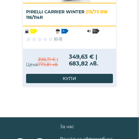
PIRELLI CARRIER WINTER
215/75 R16
116/114R
C
A
73 -
B
(0.0)
349,63 € |
398,71 € |
683,82 лв.
Цена
779,81 лв.
КУПИ
За нас