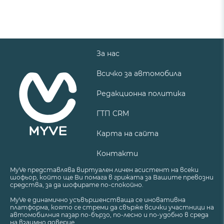
За нас
Всичко за автомобила
Редакционна политика
ГТП CRM
Карта на сайта
Контакти
MyVe представлява виртуален личен асистент на всеки
шофьор, който ще Ви помага в грижата за Вашите превозни
средства, за да шофирате по-спокойно.
MyVe е динамично усъвършенстваща се иновативна
платформа, която се стреми да свърже всички участници на
автомобилния пазар по-бързо, по-лесно и по-удобно в среда
на взаимно доверие.