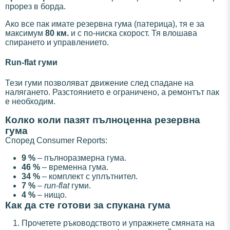
прорез в борда.
Ако все пак имате резервна гума (патерица), тя е за
максимум
80 км.
и с по-ниска скорост. Тя влошава
спирането и управлението.
Run-flat гуми
Тези гуми позволяват движение след спадане на
налягането. Разстоянието е ограничено, а ремонтът пак
е необходим.
Колко коли пазят пълноценна резервна
гума
Според Consumer Reports:
9 %
– пълноразмерна гума.
46 %
– временна гума.
34 %
– комплект с уплътнител.
7 %
–
run-flat
гуми.
4 %
– нищо.
Как да сте готови за спукана гума
Прочетете ръководството и упражнете смяната на