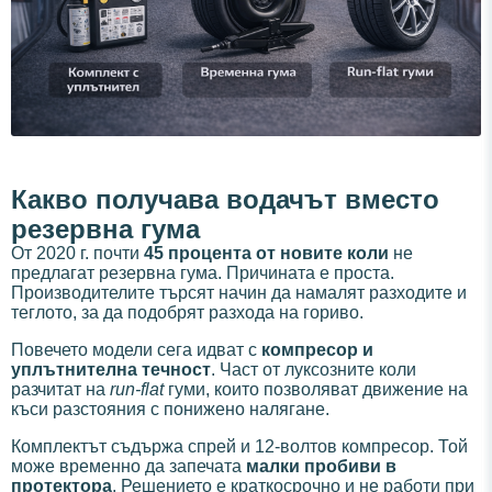
Какво получава водачът вместо
резервна гума
От 2020 г. почти
45 процента от новите коли
не
предлагат резервна гума. Причината е проста.
Производителите търсят начин да намалят разходите и
теглото, за да подобрят разхода на гориво.
Повечето модели сега идват с
компресор и
уплътнителна течност
. Част от луксозните коли
разчитат на
run-flat
гуми, които позволяват движение на
къси разстояния с понижено налягане.
Комплектът съдържа спрей и 12-волтов компресор. Той
може временно да запечата
малки пробиви в
протектора
. Решението е краткосрочно и не работи при