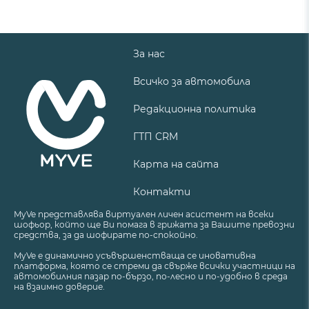
За нас
Всичко за автомобила
Редакционна политика
ГТП CRM
Карта на сайта
Контакти
MyVe представлява виртуален личен асистент на всеки
шофьор, който ще Ви помага в грижата за Вашите превозни
средства, за да шофирате по-спокойно.
MyVe е динамично усъвършенстваща се иновативна
платформа, която се стреми да свърже всички участници на
автомобилния пазар по-бързо, по-лесно и по-удобно в среда
на взаимно доверие.