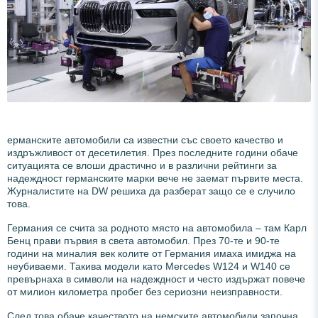
ерманските автомобили са известни със своето качество и
издръжливост от десетилетия. През последните години обаче
ситуацията се влоши драстично и в различни рейтинги за
надеждност германските марки вече не заемат първите места.
Журналистите на DW решиха да разберат защо се е случило
това.
Германия се счита за родното място на автомобила – там Карл
Бенц прави първия в света автомобил. През 70-те и 90-те
години на миналия век колите от Германия имаха имиджа на
неубиваеми. Такива модели като Mercedes W124 и W140 се
превърнаха в символи на надеждност и често издържат повече
от милион километра пробег без сериозни неизправности.
След това обаче качеството на немските автомобили започна