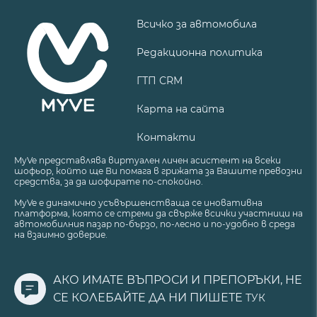
Всичко за автомобила
Редакционна политика
ГТП CRM
Карта на сайта
Контакти
MyVe представлява виртуален личен асистент на всеки
шофьор, който ще Ви помага в грижата за Вашите превозни
средства, за да шофирате по-спокойно.
MyVe е динамично усъвършенстваща се иновативна
платформа, която се стреми да свърже всички участници на
автомобилния пазар по-бързо, по-лесно и по-удобно в среда
на взаимно доверие.
АКО ИМАТЕ ВЪПРОСИ И ПРЕПОРЪКИ, НЕ
СЕ КОЛЕБАЙТЕ ДА НИ ПИШЕТЕ
ТУК