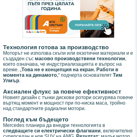
Технология готова за производство
Моторът не използва скъпи или екзотични материали и е
създаден със
масово производствени технологии
,
което означава, че индустриализацията е въпрос на
време. „
Това не е концепция на екран. Работи в
момента на динамото,
“ подчерта основателят
Тим
Улмър
.
Аксиален флукс за повече ефективност
Новият дизайн с тънки дискови ротори осигурява повече
въртящ момент и мощност при по-ниска маса, тройно
над стандартните радиални мотори.
Поглед към бъдещето
Mercedes планира да внедри технологията в
следващите си електрически флагмани
, включително
суперседан и нов SUV на AMG.
Резултат:
малък мотор,