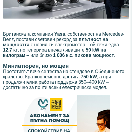
Британската компания
Yasa
, собственост на Mercedes-
Benz, постави световен рекорд за
плътност на
мощността
с новия си електромотор. Той тежи едва
12,7 кг
, но генерира впечатляващите
59 kW на
килограм
– или близо
1 006 к.с. пикова мощност
.
Миниатюрен, но мощен
Прототипът вече се тества на стендове в Обединеното
кралство. Кратковременно достига
750 kW
, а при
продължителна работа поддържа 350–400 kW –
достатъчно за почти всеки електрически модел.