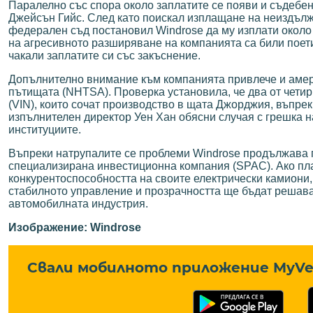
Паралелно със спора около заплатите се появи и съдебе
Джейсън Гийс. След като поискал изплащане на неиздълж
федерален съд постановил Windrose да му изплати около
на агресивното разширяване на компанията са били поети
чакали заплатите си със закъснение.
Допълнително внимание към компанията привлече и амер
пътищата (NHTSA). Проверка установила, че два от чет
(VIN), които сочат производство в щата Джорджия, въпре
изпълнителен директор Уен Хан обясни случая с грешка н
институциите.
Въпреки натрупалите се проблеми Windrose продължава п
специализирана инвестиционна компания (SPAC). Ако пла
конкурентоспособността на своите електрически камиони,
стабилното управление и прозрачността ще бъдат решава
автомобилната индустрия.
Изображение: Windrose
Свали мобилното приложение MyVe 