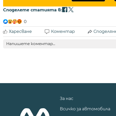
Споделете статията в:
0
Харесване
Коментар
Споделян
За нас
Всичко за автомобила