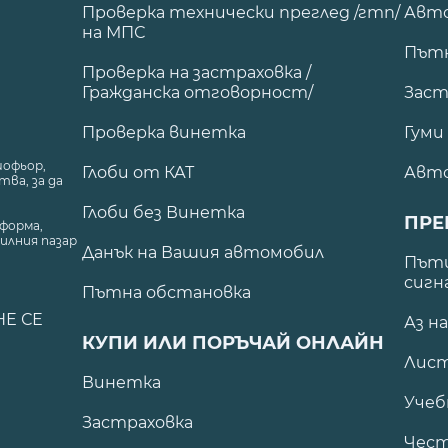
Проверка технически преглед /гтп/
Авто
на МПС
Път
Проверка на застраховка /
Гражданска отговорност/
Заст
Проверка винетка
Гуми
шофьор,
Глоби от КАТ
Авт
ва, за да
Глоби без Винетка
ПРЕ
форма,
илния пазар
Данък на Вашия автомобил
.
Пъти
сигн
Пътна обстановка
НЕ СЕ
Аз н
КУПИ ИЛИ ПОРЪЧАЙ ОНЛАЙН
Лист
Винетка
Учеб
Застраховка
Чест