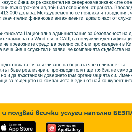
н казус с бившия ръководител на северноамериканските оп
ени възнаграждения, той бил освободен от работа. Впосле
 413 000 долара. Междувременно се появиха и твърдения, 
 значителни финансови ангажименти, докато част от служи
иканската Национална администрация за безопасност на д
ирите камиона на Windrose в САЩ са получили идентификац
ки че превозните средства реално са били произведени в Ки
а вече бивш служител и заяви, че компанията съдейства на
одготовката си за излизане на борсата чрез сливане със
нът бъде реализиран, производителят ще трябва не само 
 но и да възстанови доверието към организацията си. Имен
щи за бъдещето на компанията в един от най-конкурентнит
и ползвай всички услуги напълно
БЕЗП