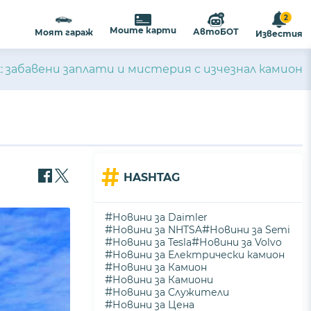
2
Моите карти
АвтоБОТ
Моят гараж
Известия
: забавени заплати и мистерия с изчезнал камион
#
HASHTAG
#
Новини за Daimler
#
#
Новини за NHTSA
Новини за Semi
#
#
Новини за Tesla
Новини за Volvo
#
Новини за Електрически камион
#
Новини за Камион
#
Новини за Камиони
#
Новини за Служители
#
Новини за Цена