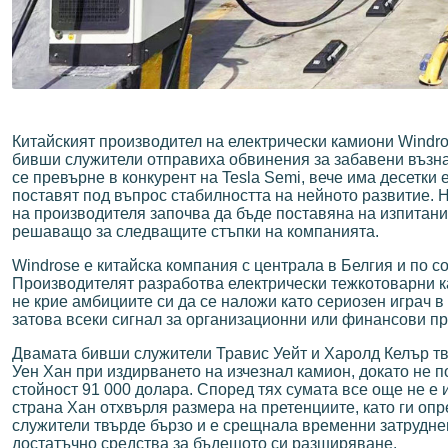
Китайският производител на електрически камиони Windros
бивши служители отправиха обвинения за забавени възна
се превърне в конкурент на Tesla Semi, вече има десетки
поставят под въпрос стабилността на нейното развитие. 
на производителя започва да бъде поставяна на изпитани
решаващо за следващите стъпки на компанията.
Windrose е китайска компания с централа в Белгия и по 
Производителят разработва електрически тежкотоварни к
не крие амбициите си да се наложи като сериозен играч в
затова всеки сигнал за организационни или финансови п
Двамата бивши служители Травис Уейт и Харолд Келър твъ
Уен Хан при издирването на изчезнал камион, докато не 
стойност 91 000 долара. Според тях сумата все още не е 
страна Хан отхвърля размера на претенциите, като ги оп
служители твърде бързо и е срещнала временни затруднен
достатъчно средства за бъдещото си разширяване.