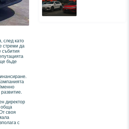
, след като
е стреми да
е събития
репутацията
 ще бъде
финансиране.
 Компанията
 Именно
 развитие.
ен директор
а обща
От своя
емала
зполага с