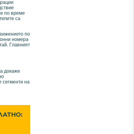
ерации
дствие
че по време
телите са
вижението по
ионни номера
тай. Главният
да докаже
но
е сегменти на
ЛАТНО: