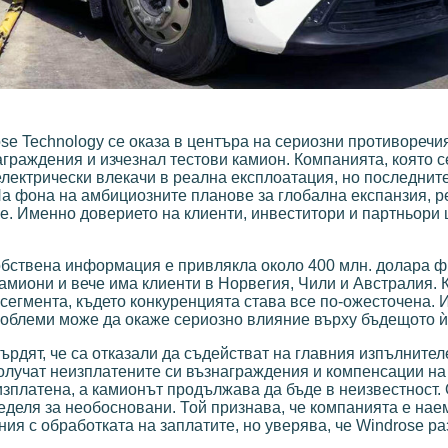
e Technology се оказа в центъра на сериозни противоречия
граждения и изчезнал тестови камион. Компанията, която с
 електрически влекачи в реална експлоатация, но последнит
На фона на амбициозните планове за глобална експанзия, 
е. Именно доверието на клиенти, инвеститори и партньори
собствена информация е привлякла около 400 млн. долара 
амиони и вече има клиенти в Норвегия, Чили и Австралия.
 сегмента, където конкуренцията става все по-ожесточена.
роблеми може да окаже сериозно влияние върху бъдещото ѝ
рдят, че са отказали да съдействат на главния изпълнител
получат неизплатените си възнаграждения и компенсации н
изплатена, а камионът продължава да бъде в неизвестност. 
ределя за необосновани. Той признава, че компанията е на
ия с обработката на заплатите, но уверява, че Windrose ра