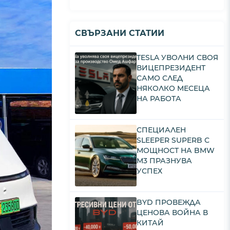
СВЪРЗАНИ СТАТИИ
TESLA УВОЛНИ СВОЯ
ВИЦЕПРЕЗИДЕНТ
САМО СЛЕД
НЯКОЛКО МЕСЕЦА
НА РАБОТА
СПЕЦИАЛЕН
SLEEPER SUPERB С
МОЩНОСТ НА BMW
M3 ПРАЗНУВА
УСПЕХ
BYD ПРОВЕЖДА
ЦЕНОВА ВОЙНА В
КИТАЙ