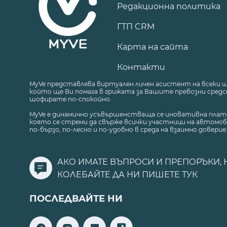
Редакционна политика
ГТП CRM
Карта на сайта
Контакти
MyVe представлява виртуален личен асистент на всеки 
който ще Ви помага в грижата за Вашите превозни средст
шофирате по-спокойно.
MyVe е динамично усъвършенстваща се иновативна плат
която се стреми да свърже всички участници на автомоб
по-бързо, по-лесно и по-удобно в среда на взаимно доверие
АКО ИМАТЕ ВЪПРОСИ И ПРЕПОРЪКИ, 
КОЛЕБАЙТЕ ДА НИ ПИШЕТЕ
ТУК
ПОСЛЕДВАЙТЕ НИ