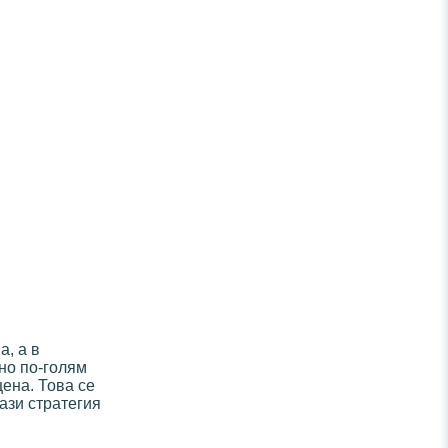
а, а в
но по-голям
ена. Това се
ази стратегия