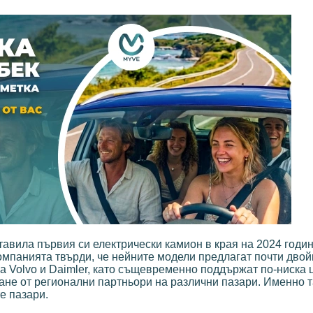
ставила първия си електрически камион в края на 2024 годин
омпанията твърди, че нейните модели предлагат почти двой
а Volvo и Daimler, като същевременно поддържат по-ниска ц
ане от регионални партньори на различни пазари. Именно т
е пазари.