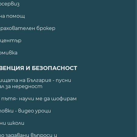
сервиз
на помощ
рахователен брокер
 център
омивка
ВЕНЦИЯ И БЕЗОПАСНОСТ
щата на България - пусни
ал за нередност
а пътя- научи ме да шофирам
овки - видео уроци
ни школи
о задавани въпроси и