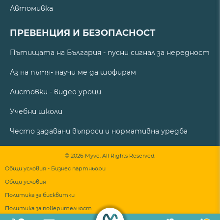
Автомивка
ПРЕВЕНЦИЯ И БЕЗОПАСНОСТ
Пътищата на България - пусни сигнал за нередност
Аз на пътя- научи ме да шофирам
Листовки - видео уроци
Учебни школи
Често задавани въпроси и нормативна уредба
© 2026 Myve. All Rights Reserved.
Общи условия - Бизнес партньори
Общи условия
Политика за бисквитки
Политика за поверителност