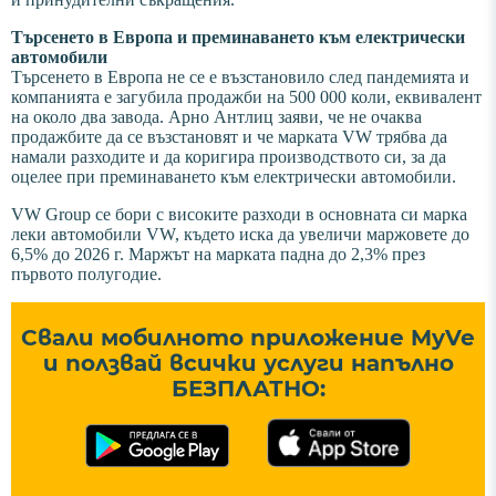
Търсенето в Европа и преминаването към електрически
автомобили
Търсенето в Европа не се е възстановило след пандемията и
компанията е загубила продажби на 500 000 коли, еквивалент
на около два завода. Арно Антлиц заяви, че не очаква
продажбите да се възстановят и че марката VW трябва да
намали разходите и да коригира производството си, за да
оцелее при преминаването към електрически автомобили.
VW Group се бори с високите разходи в основната си марка
леки автомобили VW, където иска да увеличи маржовете до
6,5% до 2026 г. Маржът на марката падна до 2,3% през
първото полугодие.
Свали мобилното приложение MyVe
и ползвай всички услуги напълно
БЕЗПЛАТНО: