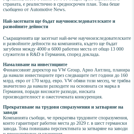
страната, е реалистично в средносрочен план. Това беше
съобщено от Automotive News.
Най-засегнати ще бъдат научноизследователските и
развойните дейности
Съкращенията ще засегнат най-вече научноизследователските
и развойните дейности на компанията, където ще бъдат
загубени между 4000 и 6000 работни места от общо 13 000
служители в R&D в Германия, според доклада.
Намаляване на инвестициите
Финансовият директор на VW Group, Арно Антлиц, планира
да намали инвестициите през следващите пет години до 160
млрд. евро от 170 млрд. евро. VW обяви този месец, че трябва
значително да намали разходите на основната си марка в
Германия, поради високите разходи, ниската
производителност и ожесточената конкуренция.
Прекратяване на трудови споразумения и затваряне на
заводи
Компанията съобщи, че прекратява трудовите споразумения,
които гарантират работни места до 2029 г. в шест германски
завода. Това повишава перспективата за затваряне на заводи
и принудителни съкращения.