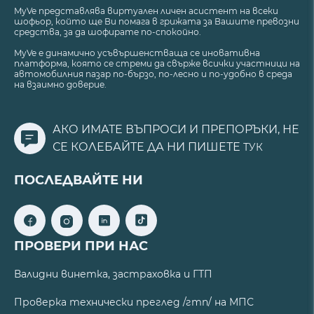
MyVe представлява виртуален личен асистент на всеки
шофьор, който ще Ви помага в грижата за Вашите превозни
средства, за да шофирате по-спокойно.
MyVe е динамично усъвършенстваща се иновативна
платформа, която се стреми да свърже всички участници на
автомобилния пазар по-бързо, по-лесно и по-удобно в среда
на взаимно доверие.
АКО ИМАТЕ ВЪПРОСИ И ПРЕПОРЪКИ, НЕ
СЕ КОЛЕБАЙТЕ ДА НИ ПИШЕТЕ
ТУК
ПОСЛЕДВАЙТЕ НИ
ПРОВЕРИ ПРИ НАС
Валидни винетка, застраховка и ГТП
Проверка технически преглед /гтп/ на МПС