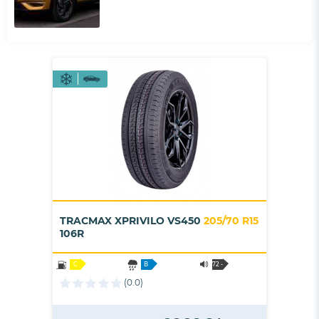
TRACMAX XPRIVILO VS450
205/70 R15
106R
C
B
72 -
B
(0.0)