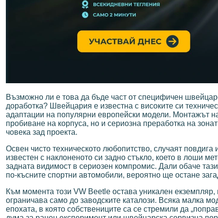
Възможно ли е това да бъде част от специфичен швейцарс
доработка? Швейцария е известна с високите си техническ
адаптации на популярни европейски модели. Монтажът на
пробиване на корпуса, но и сериозна преработка на зонат
човека зад проекта.
Освен чисто техническото любопитство, случаят повдига и
известен с наклоненото си задно стъкло, което в лоши м
задната видимост в сериозен компромис. Дали обаче тази
по-късните спортни автомобили, вероятно ще остане зага
Към момента този VW Beetle остава уникален екземпляр, 
ограничава само до заводските каталози. Всяка малка мо
епохата, в която собствениците са се стремили да „попр
дума за ранен експеримент или швейцарска сервизна поръ