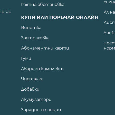
сигн
Пътна обстановка
НЕ СЕ
Аз н
КУПИ ИЛИ ПОРЪЧАЙ ОНЛАЙН
Лист
Винетка
Учеб
Застраховка
Чест
Абонаментни карти
норм
Гуми
Авариен комплект
Чистачки
Добавки
Акумулатори
Зарядни станции