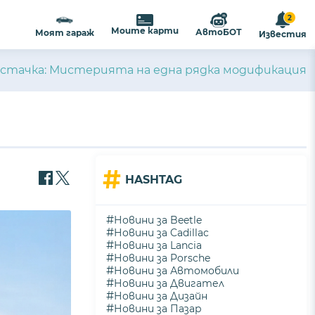
2
Моите карти
АвтоБОТ
Моят гараж
Известия
чистачка: Мистерията на една рядка модификация
#
HASHTAG
#
Новини за Beetle
#
Новини за Cadillac
#
Новини за Lancia
#
Новини за Porsche
#
Новини за Автомобили
#
Новини за Двигател
#
Новини за Дизайн
#
Новини за Пазар