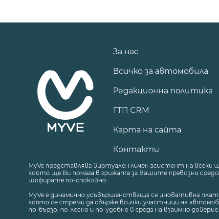
За нас
Всичко за автомобила
Редакционна политика
ГТП CRM
Карта на сайта
Контакти
MyVe представлява виртуален личен асистент на всеки 
който ще Ви помага в грижата за Вашите превозни средст
шофирате по-спокойно.
MyVe е динамично усъвършенстваща се иновативна плат
която се стреми да свърже всички участници на автомоб
по-бързо, по-лесно и по-удобно в среда на взаимно доверие