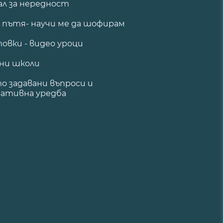
ал за нередност
а пътя- научи ме да шофирам
овки - видео уроци
ни школи
о задавани въпроси и
ативна уредба