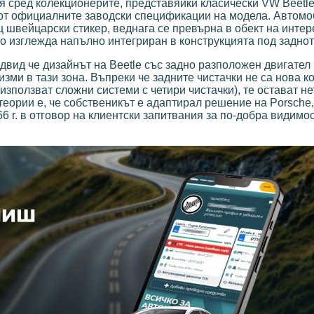
 сред колекционерите, представяйки класически VW Beetle
ст от официалните заводски спецификации на модела. Автомо
ещ швейцарски стикер, веднага се превърна в обект на инте
о изглежда напълно интегриран в конструкцията под заднот
двид че дизайнът на Beetle със задно разположен двигател
зми в тази зона. Въпреки че задните чистачки не са нова 
 използват сложни системи с четири чистачки), те остават н
еории е, че собственикът е адаптирал решение на Porsche,
6 г. в отговор на клиентски запитвания за по-добра видимо