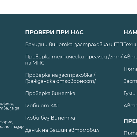
ПРОВЕРИ ПРИ НАС
НАМ
Валидни винетка, застраховка и ГТП
Техн
Проверка технически преглед /гтп/
Авто
на МПС
Път
Проверка на застраховка /
Гражданска отговорност/
Заст
Проверка винетка
Гуми
шофьор,
Глоби от КАТ
Авт
ва, за да
Глоби без Винетка
ПРЕ
форма,
илния пазар
Данък на Вашия автомобил
.
Пъти