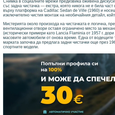
Снимка в социалните мрежи предизвика оживена дискусия
със задна чистачка — екстра, която никога не е била ча
върху платформа на Cadillac Sedan de Ville (1960) и нос
изключително чистия монтаж на необичайния детайл, койт
Мистерията около произхода на чистачката е логична, пре
вентилационни отвори оставя ограничено място за механи
(исторически примери като Lancia Flaminia от 1957 г. дори
масовите автомобили от онова време. Една от водещите т
марката започва да предлага задни чистачки още през 196
спортните модели.