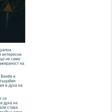
дуална
и интересни
що не само
гажираност на
Beetle е
връщайки
ия в духа на
е се
и духа на
али става
зайн с една-