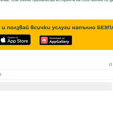
и ползвай всички услуги напълно
БЕЗП
0
е