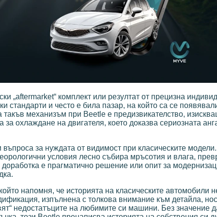
ки „aftermarket“ комплект или резултат от прецизна индиви
и стандарти и често е била пазар, на който са се появявал
 такъв механизъм при Beetle е предизвикателство, изисква
а за охлаждане на двигателя, което доказва сериозната ан
 въпроса за нуждата от видимост при класическите модели. 
етеорологични условия лесно събира мръсотия и влага, пре
 доработка е прагматично решение или опит за модернизац
дка.
който напомня, че историята на класическите автомобили н
дификация, изпълнена с толкова внимание към детайла, нос
авят“ недостатъците на любимите си машини. Без значение д
чка, този Beetle пренаписва историята на собствения си ди