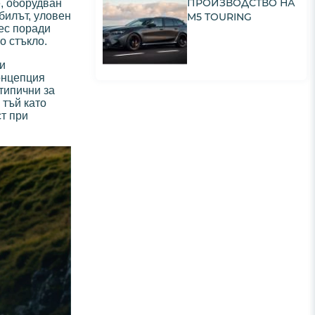
ПРОИЗВОДСТВО НА
, оборудван
билът, уловен
M5 TOURING
рес поради
о стъкло.
 и
концепция
етипични за
 тъй като
ст при