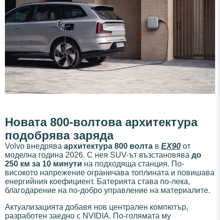
Новата 800-волтова архитектура
подобрява заряда
Volvo внедрява
архитектура 800 волта
в
EX90
от
моделна година 2026. С нея SUV-ът възстановява
до
250 км за 10 минути
на подходяща станция. По-
високото напрежение ограничава топлината и повишава
енергийния коефициент. Батерията става по-лека,
благодарение на по-добро управление на материалите.
Актуализацията добавя нов централен компютър,
разработен заедно с NVIDIA. По-голямата му