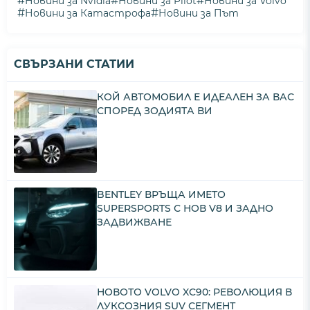
#
#
#
Новини за Nvidia
Новини за Pilot
Новини за Volvo
#
#
Новини за Катастрофа
Новини за Път
СВЪРЗАНИ СТАТИИ
КОЙ АВТОМОБИЛ Е ИДЕАЛЕН ЗА ВАС
СПОРЕД ЗОДИЯТА ВИ
BENTLEY ВРЪЩА ИМЕТО
SUPERSPORTS С НОВ V8 И ЗАДНО
ЗАДВИЖВАНЕ
НОВОТО VOLVO XC90: РЕВОЛЮЦИЯ В
ЛУКСОЗНИЯ SUV СЕГМЕНТ