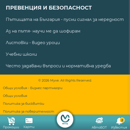
ПРЕВЕНЦИЯ И БЕЗОПАСНОСТ
Пътищата на България - пусни сигнал за нередност
Аз на пътя- научи ме да шофирам
Листовки - видео уроци
Учебни школи
Често задавани въпроси и нормативна уредба
© 2026 Myve. All Rights Reserved.
Общи условия - Бизнес партньори
Общи условия
Политика за бисквитки
Политика за поверителност
2
Карти
Промоции
АвтоБОТ
Известия