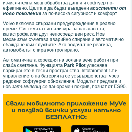
изчислителна мощ обработва данни и софтуер по-
ефективно. Целта е да бъдат въведени
асистенти от
ново поколение
за по-висока сигурност и комфорт.
Volvo включва свързани предупреждения в реално
време. Системата сигнализира за хлъзгав път,
катастрофа или друг непосредствен риск. Нов
механизъм съчетава аварийно спиране и автоматично
обаждане към службите. Ако водачът не реагира,
автомобилът спира контролирано.
Автоматичната корекция на волана вече работи при
слаба светлина. Функцията
Park Pilot
улеснява
паркирането в тесни пространства. Infotainment-ът и
управлението на батерията се усъвършенстват чрез
редовни софтуерни обновления. Моделът предлага и
нов
затъмняващ се
панорамен покрив, познат от ES90.
Свали мобилното приложение MyVe
и ползвай всички услуги напълно
БЕЗПЛАТНО: