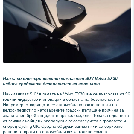
Напълно електрическият компактен SUV Volvo EX30
издига градската безопасност на ново ниво
Най-малкият SUV в гамата на Volvo EX30 ще се възползва от 96
години лидерство и иновации в областта на безопасността.
Например, отварящата се автомобилна врата на пътя на
велосипедист по натоварените градски пътища е причина за
значителен брой инциденти при колоездене. Това са една пета
от всички съобщени злополуки с велосипедисти в градовете и
според Cycling UK. Средно 60 души загиват или са сериозно
ранени от врати на автомобили всяка година само в