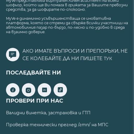
MyVe представлява виртуален личен асистент на всеки
шофьор, който ще Ви помага в грижата за Вашите превозни
средства, за да шофирате по-спокойно.
MyVe е динамично усъвършенстваща се иновативна
платформа, която се стреми да свърже всички участници на
автомобилния пазар по-бързо, по-лесно и по-удобно в среда
на взаимно доверие.
АКО ИМАТЕ ВЪПРОСИ И ПРЕПОРЪКИ, НЕ
СЕ КОЛЕБАЙТЕ ДА НИ ПИШЕТЕ
ТУК
ПОСЛЕДВАЙТЕ НИ
ПРОВЕРИ ПРИ НАС
Валидни винетка, застраховка и ГТП
Проверка технически преглед /гтп/ на МПС