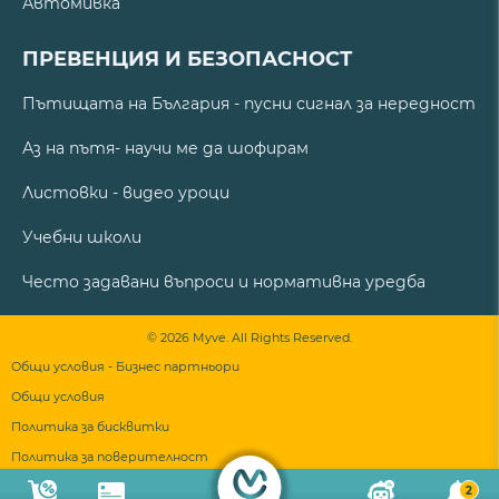
Автомивка
ПРЕВЕНЦИЯ И БЕЗОПАСНОСТ
Пътищата на България - пусни сигнал за нередност
Аз на пътя- научи ме да шофирам
Листовки - видео уроци
Учебни школи
Често задавани въпроси и нормативна уредба
© 2026 Myve. All Rights Reserved.
Общи условия - Бизнес партньори
Общи условия
Политика за бисквитки
Политика за поверителност
2