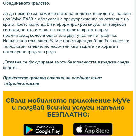
Обединеното кралство.
За да помогне за намаляването на подобни инциденти, нашият
нов Volvo EX30 е оборудван с предупреждение за отваряне на
врата, което може да Ви информира чрез визуални и звукови
сигнали, когато сте на път да отворите вратата пред
преминаващ велосипедист или друг участник в трафика.
Нашият нов компактен SUV е проектиран да бъде безопасен с
технологии, специално насочени към защита на хората в
натоварена градска среда.
„Отдавна се фокусираме върху безопасността в градска среда,
където...
Прочетете цялата статия на следния линк:
https://eurica.me
Свали мобилното приложение MyVe
и ползвай всички услуги напълно
БЕЗПЛАТНО: