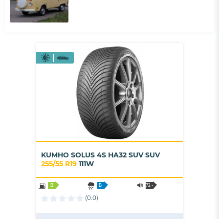
KUMHO SOLUS 4S HA32 SUV SUV
255/55 R19
111W
B
B
72 -
B
(0.0)