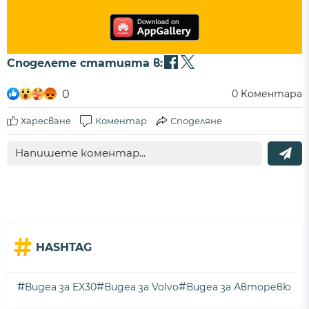
Споделете статията в:
0
0
Коментара
Харесване
Коментар
Споделяне
#
HASHTAG
#
#
#
Видеа за EX30
Видеа за Volvo
Видеа за Авторевю