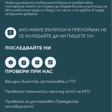
MyVe е динамично усъвършенстваща се иновативна
платформа, която се стреми да свърже всички участници на
автомобилния пазар по-бързо, по-лесно и по-удобно в среда
на взаимно доверие.
АКО ИМАТЕ ВЪПРОСИ И ПРЕПОРЪКИ, НЕ
СЕ КОЛЕБАЙТЕ ДА НИ ПИШЕТЕ
ТУК
ПОСЛЕДВАЙТЕ НИ
ПРОВЕРИ ПРИ НАС
Валидни винетка, застраховка и ГТП
Проверка технически преглед /гтп/ на МПС
Проверка на застраховка /Гражданска
отговорност/