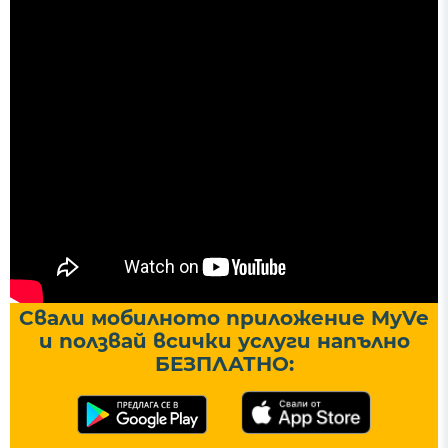
Свали мобилното приложение MyVe
и ползвай всички услуги напълно
БЕЗПЛАТНО: