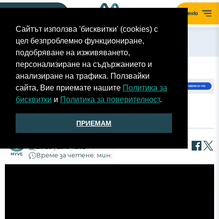
Моят гараж
Меню
Сайтът използва 'бисквитки' (cookies) с
цел безпроблемно функциониране,
Назад
подобряване на изживяването,
персонализиране на съдържанието и
анализиране на трафика. Ползвайки
сайта, Вие приемате нашите
Политика за
бисквитки
и
Политика за поверителност
.
VOLVO EX30 CLOUD BLUE
ПРИЕМАМ
Екип MyVe
20:28 | 25.04.2024
Време за четене: мин.