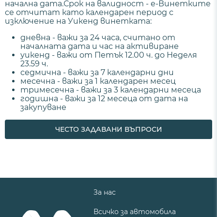
начална дата.Срок на валидност - е-Винетките
се отчитат като календарен период с
изключение на Уикенд винетката:
дневна - важи за 24 часа, считано от
началната дата и час на активиране
уикенд - важи от Петък 12.00 ч. до Неделя
23.59 ч.
седмична - важи за 7 календарни дни
месечна - важи за 1 календарен месец
тримесечна - важи за 3 календарни месеца
годишна - важи за 12 месеца от дата на
закупуване
ЧЕСТО ЗАДАВАНИ ВЪПРОСИ
За нас
Всичко за автомобила