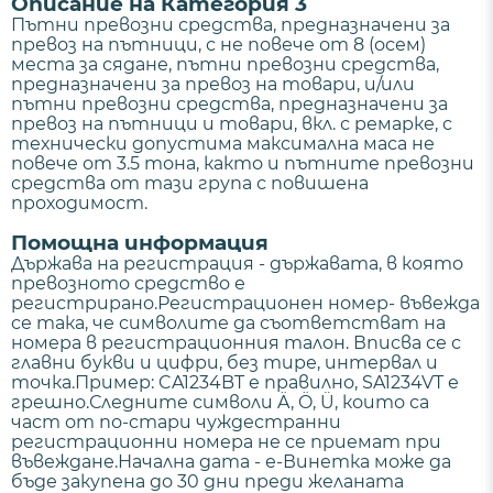
Описание на Категория 3
Пътни превозни средства, предназначени за
превоз на пътници, с не повече от 8 (осем)
места за сядане, пътни превозни средства,
предназначени за превоз на товари, и/или
пътни превозни средства, предназначени за
превоз на пътници и товари, вкл. с ремарке, с
технически допустима максимална маса не
повече от 3.5 тона, както и пътните превозни
средства от тази група с повишена
проходимост.
Помощна информация
Държава на регистрация - държавата, в която
превозното средство е
регистрирано.Регистрационен номер- въвежда
се така, че символите да съответстват на
номера в регистрационния талон. Вписва се с
главни букви и цифри, без тире, интервал и
точка.Пример: CA1234BT е правилно, SA1234VT е
грешно.Следните символи Ä, Ö, Ü, които са
част от по-стари чуждестранни
регистрационни номера не се приемат при
въвеждане.Начална дата - е-Винетка може да
бъде закупена до 30 дни преди желаната