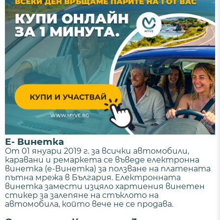
Е- Винетка
Oт 01 януари 2019 г. за всички автомобили,
каравани и ремаркета се въведе електронна
винетка (е-Винетка) за ползване на платената
пътна мрежа в България. Електронната
винетка замести изцяло хартиения винетен
стикер за залепяне на стъклото на
автомобила, който вече не се продава.