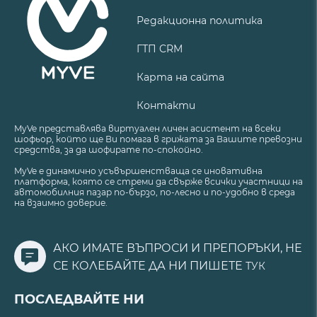
Редакционна политика
ГТП CRM
Карта на сайта
Контакти
MyVe представлява виртуален личен асистент на всеки
шофьор, който ще Ви помага в грижата за Вашите превозни
средства, за да шофирате по-спокойно.
MyVe е динамично усъвършенстваща се иновативна
платформа, която се стреми да свърже всички участници на
автомобилния пазар по-бързо, по-лесно и по-удобно в среда
на взаимно доверие.
АКО ИМАТЕ ВЪПРОСИ И ПРЕПОРЪКИ, НЕ
СЕ КОЛЕБАЙТЕ ДА НИ ПИШЕТЕ
ТУК
ПОСЛЕДВАЙТЕ НИ