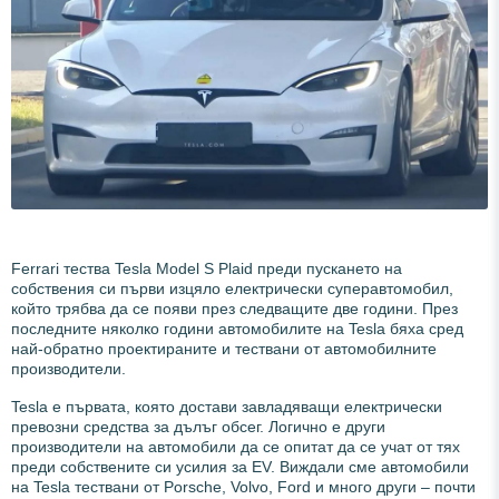
Ferrari тества Tesla Model S Plaid преди пускането на
собствения си първи изцяло електрически суперавтомобил,
който трябва да се появи през следващите две години. През
последните няколко години автомобилите на Tesla бяха сред
най-обратно проектираните и тествани от автомобилните
производители.
Tesla е първата, която достави завладяващи електрически
превозни средства за дълъг обсег. Логично е други
производители на автомобили да се опитат да се учат от тях
преди собствените си усилия за EV. Виждали сме автомобили
на Tesla тествани от Porsche, Volvo, Ford и много други – почти