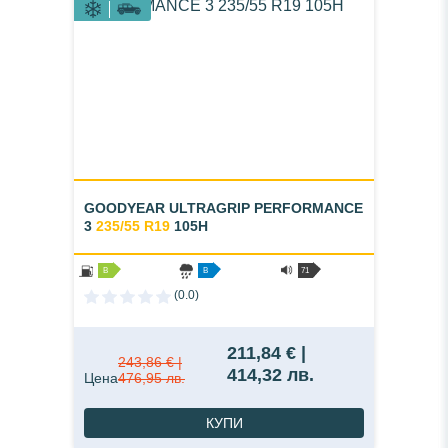
GOODYEAR ULTRAGRIP PERFORMANCE
3
235/55 R19
105H
B
B
71
(0.0)
211,84 € |
243,86 € |
414,32 лв.
Цена
476,95 лв.
КУПИ