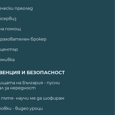
ически преглед
сервиз
на помощ
рахователен брокер
 център
омивка
ВЕНЦИЯ И БЕЗОПАСНОСТ
щата на България - пусни
ал за нередност
а пътя- научи ме да шофирам
овки - видео уроци