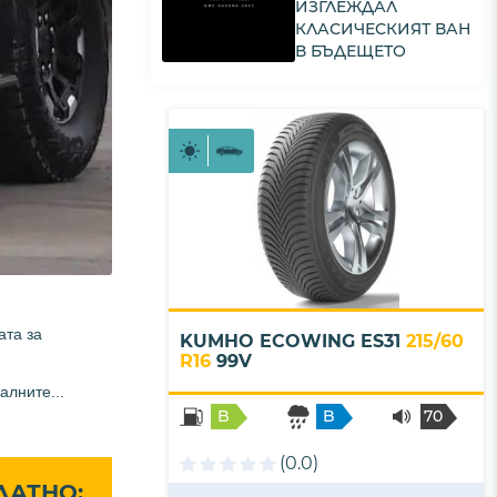
ИЗГЛЕЖДАЛ
КЛАСИЧЕСКИЯТ ВАН
В БЪДЕЩЕТО
ата за
KUMHO ECOWING ES31
215/60
R16
99V
алните...
B
B
70
- B
(0.0)
ЛАТНО: