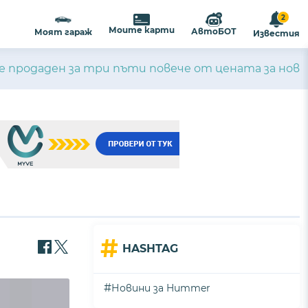
2
Моите карти
АвтоБОТ
Моят гараж
Известия
 продаден за три пъти повече от цената за нов
#
HASHTAG
#
Новини за Hummer