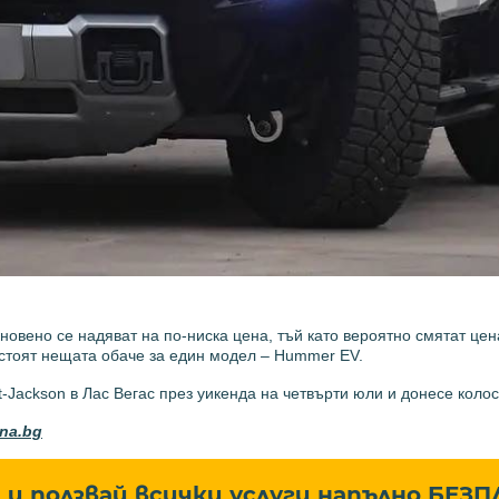
новено се надяват на по-ниска цена, тъй като вероятно смятат цен
а стоят нещата обаче за един модел – Hummer EV.
Jackson в Лас Вегас през уикенда на четвърти юли и донесе колос
ona.bg
и ползвай всички услуги напълно
БЕЗП