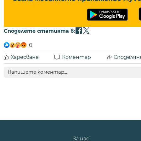
Споделете статията в:
0
Харесване
Коментар
Споделян
За нас