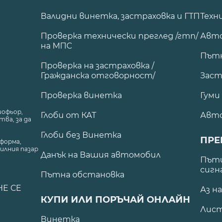
Валидни винетка, застраховка и ГТП
Техн
Проверка технически преглед /гтп/
Авто
на МПС
Път
Проверка на застраховка /
Гражданска отговорност/
Заст
Проверка винетка
Гуми
шофьор,
Глоби от КАТ
Авт
ва, за да
Глоби без Винетка
ПРЕ
форма,
илния пазар
Данък на Вашия автомобил
.
Пъти
сигн
Пътна обстановка
НЕ СЕ
Аз н
КУПИ ИЛИ ПОРЪЧАЙ ОНЛАЙН
Лист
Винетка