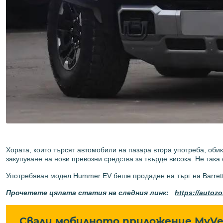
Хората, които търсят автомобили на пазара втора употреба, обик
закупуване на нови превозни средства за твърде висока. Не так
Употребяван модел Hummer EV беше продаден на търг на Barrett-
Прочетете цялата статия на следния линк:
https://autoz
Свали мобилното приложение MyVe 