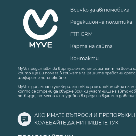
Всичко за автомобила
Редакционна политика
ГТП CRM
Карта на сайта
Контакти
MyVe представлява виртуален личен асистент на всеки 
който ще Ви помага в грижата за Вашите превозни средст
шофирате по-спокойно.
MyVe е динамично усъвършенстваща се иновативна плат
която се стреми да свърже всички участници на автомоб
по-бързо, по-лесно и по-удобно в среда на взаимно доверие
АКО ИМАТЕ ВЪПРОСИ И ПРЕПОРЪКИ, 
КОЛЕБАЙТЕ ДА НИ ПИШЕТЕ
ТУК