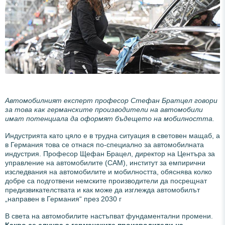
Автомобилният експерт професор Стефан Братцел говори
за това как германските производители на автомобили
имат потенциала да оформят бъдещето на мобилността.
Индустрията като цяло е в трудна ситуация в световен мащаб, а
в Германия това се отнася по-специално за автомобилната
индустрия. Професор Щефан Брацел, директор на Центъра за
управление на автомобилите (CAM), институт за емпирични
изследвания на автомобилите и мобилността, обяснява колко
добре са подготвени немските производители да посрещнат
предизвикателствата и как може да изглежда автомобилът
„направен в Германия“ през 2030 г
В света на автомобилите настъпват фундаментални промени.
Какво се случва с германските производители на