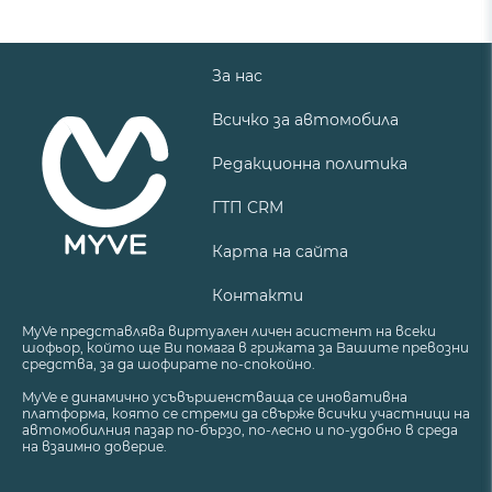
За нас
Всичко за автомобила
Редакционна политика
ГТП CRM
Карта на сайта
Контакти
MyVe представлява виртуален личен асистент на всеки
шофьор, който ще Ви помага в грижата за Вашите превозни
средства, за да шофирате по-спокойно.
MyVe е динамично усъвършенстваща се иновативна
платформа, която се стреми да свърже всички участници на
автомобилния пазар по-бързо, по-лесно и по-удобно в среда
на взаимно доверие.