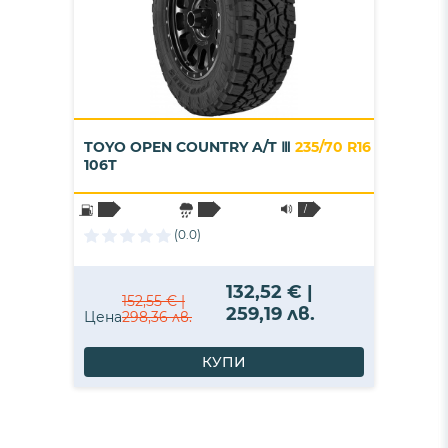
TOYO OPEN COUNTRY A/T Ⅲ
235/70 R16
106T
/
(0.0)
132,52 € |
152,55 € |
259,19 лв.
Цена
298,36 лв.
КУПИ