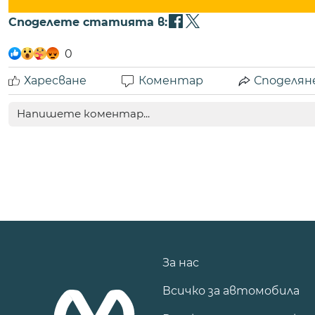
Споделете статията в:
0
Харесване
Коментар
Споделян
За нас
Всичко за автомобила