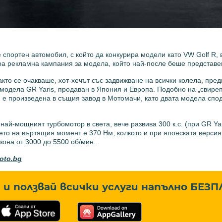
 спортен автомобил, с който да конкурира модели като VW Golf R, 
ира рекламна кампания за модела, който най-после беше представ
Както се очакваше, хот-хечът със задвижване на всички колела, пре
модела GR Yaris, продаван в Япония и Европа. Подобно на „свирепи
 и е произведена в същия завод в Мотомачи, като двата модела спо
най-мощният турбомотор в света, вече развива 300 к.с. (при GR Yari
то на въртящия момент е 370 Нм, колкото и при японската версия 
зона от 3000 до 5500 об/мин...
moto.bg
и ползвай всички услуги напълно
БЕЗП