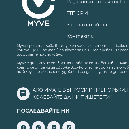
Редакционна политика
ГТП CRM
Карта на сайта
Контакти
MyVe представлява виртуален личен асистент на всеки 
който ще Ви помага в грижата за Вашите превозни средст
шофирате по-спокойно.
MyVe е динамично усъвършенстваща се иновативна плат
която се стреми да свърже всички участници на автомоб
по-бързо, по-лесно и по-удобно в среда на взаимно доверие
АКО ИМАТЕ ВЪПРОСИ И ПРЕПОРЪКИ, 
КОЛЕБАЙТЕ ДА НИ ПИШЕТЕ
ТУК
ПОСЛЕДВАЙТЕ НИ