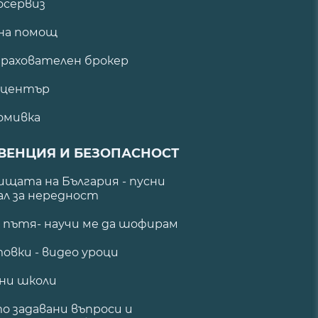
сервиз
на помощ
рахователен брокер
 център
омивка
ВЕНЦИЯ И БЕЗОПАСНОСТ
щата на България - пусни
ал за нередност
а пътя- научи ме да шофирам
овки - видео уроци
ни школи
о задавани въпроси и