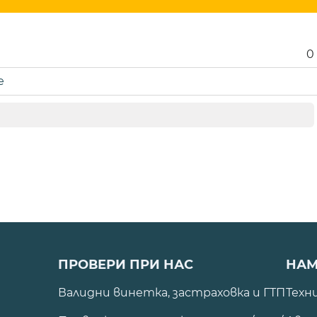
0
е
ПРОВЕРИ ПРИ НАС
НАМ
Валидни винетка, застраховка и ГТП
Техн