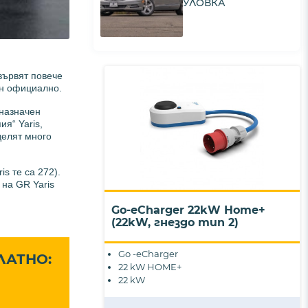
УЛОВКА
вървят повече
ен официално.
дназначен
я“ Yaris,
делят много
s те са 272).
на GR Yaris
Go-eCharger 22kW Home+
(22kW, гнездо тип 2)
Go -eCharger
ЛАТНО:
22 kW HOME+
22 kW