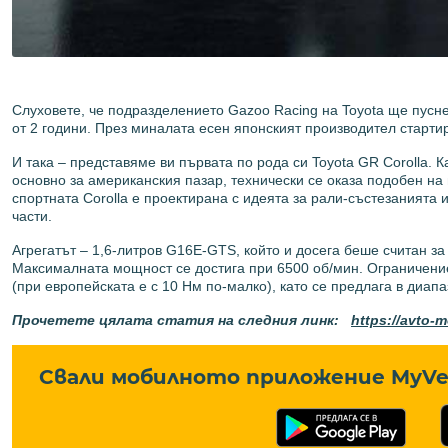
Слуховете, че подразделението Gazoo Racing на Toyota ще пусне
от 2 години. През миналата есен японският производител старт
И така – представяме ви първата по рода си Toyota GR Corolla. 
основно за американския пазар, технически се оказа подобен на 
спортната Corolla е проектирана с идеята за рали-състезанията
части.
Агрегатът – 1,6-литров G16E-GTS, който и досега беше считан за 
Максималната мощност се достига при 6500 об/мин. Ограничение
(при европейската е с 10 Нм по-малко), като се предлага в диапа
Прочетете цялата статия на следния линк:
https://avto-
Свали мобилното приложение MyVe 