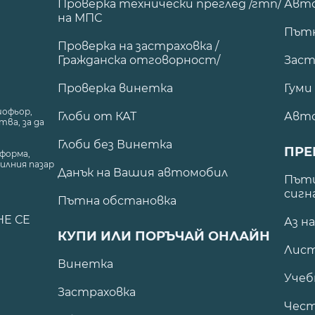
Проверка технически преглед /гтп/
Авто
на МПС
Път
Проверка на застраховка /
Гражданска отговорност/
Заст
Проверка винетка
Гуми
шофьор,
Глоби от КАТ
Авт
ва, за да
Глоби без Винетка
ПРЕ
форма,
илния пазар
Данък на Вашия автомобил
.
Пъти
сигн
Пътна обстановка
НЕ СЕ
Аз н
КУПИ ИЛИ ПОРЪЧАЙ ОНЛАЙН
Лист
Винетка
Учеб
Застраховка
Чест