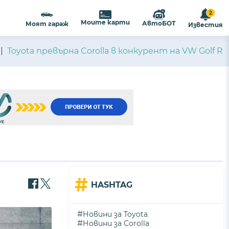
2
Моите карти
АвтоБОТ
Моят гараж
Известия
Toyota превърна Corolla в конкурент на VW Golf R
#
HASHTAG
#
Новини за Toyota
#
Новини за Corolla