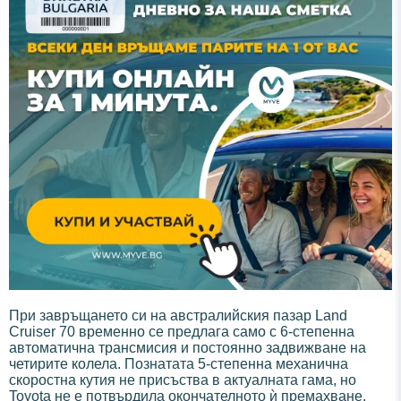
При завръщането си на австралийския пазар Land
Cruiser 70 временно се предлага само с 6-степенна
автоматична трансмисия и постоянно задвижване на
четирите колела. Познатата 5-степенна механична
скоростна кутия не присъства в актуалната гама, но
Toyota не е потвърдила окончателното ѝ премахване.