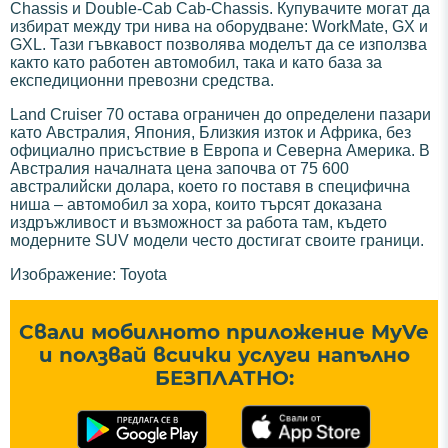
Chassis и Double-Cab Cab-Chassis. Купувачите могат да
избират между три нива на оборудване: WorkMate, GX и
GXL. Тази гъвкавост позволява моделът да се използва
както като работен автомобил, така и като база за
експедиционни превозни средства.
Land Cruiser 70 остава ограничен до определени пазари
като Австралия, Япония, Близкия изток и Африка, без
официално присъствие в Европа и Северна Америка. В
Австралия началната цена започва от 75 600
австралийски долара, което го поставя в специфична
ниша – автомобил за хора, които търсят доказана
издръжливост и възможност за работа там, където
модерните SUV модели често достигат своите граници.
Изображение: Toyota
Свали мобилното приложение MyVe
и ползвай всички услуги напълно
БЕЗПЛАТНО: