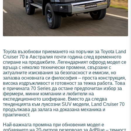
Toyota възобнови приемането на поръчки за Toyota Land
Cruiser 70 в Австралия почти година след временното
спиране на продажбите. Легендарният офроуд модел се
връща с няколко технически промени, свързани с
актуалните изисквания за безопасност и емисии, но
запазва основната си философия – проста конструкция,
висока издръжливост и готовност за тежка работа. Това
е причината 70 Series да остане предпочитан избор за
фермери, минни компании и любители на
експедиционното шофиране. Вместо да следва
тенденцията към луксозни SUV модели, Land Cruiser 70
продължава да залага на доказана механика и
практичност.
Най-важната промяна при обновения модел е
добавянето на 20-литров резервоар за AdBlue – течност,