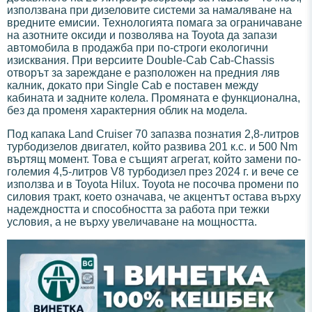
използвана при дизеловите системи за намаляване на
вредните емисии. Технологията помага за ограничаване
на азотните оксиди и позволява на Toyota да запази
автомобила в продажба при по-строги екологични
изисквания. При версиите Double-Cab Cab-Chassis
отворът за зареждане е разположен на предния ляв
калник, докато при Single Cab е поставен между
кабината и задните колела. Промяната е функционална,
без да променя характерния облик на модела.
Под капака Land Cruiser 70 запазва познатия 2,8-литров
турбодизелов двигател, който развива 201 к.с. и 500 Nm
въртящ момент. Това е същият агрегат, който замени по-
големия 4,5-литров V8 турбодизел през 2024 г. и вече се
използва и в Toyota Hilux. Toyota не посочва промени по
силовия тракт, което означава, че акцентът остава върху
надеждността и способността за работа при тежки
условия, а не върху увеличаване на мощността.