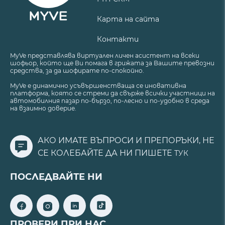
Карта на сайта
Контакти
MyVe представлява виртуален личен асистент на всеки
шофьор, който ще Ви помага в грижата за Вашите превозни
средства, за да шофирате по-спокойно.
MyVe е динамично усъвършенстваща се иновативна
платформа, която се стреми да свърже всички участници на
автомобилния пазар по-бързо, по-лесно и по-удобно в среда
на взаимно доверие.
АКО ИМАТЕ ВЪПРОСИ И ПРЕПОРЪКИ, НЕ
СЕ КОЛЕБАЙТЕ ДА НИ ПИШЕТЕ
ТУК
ПОСЛЕДВАЙТЕ НИ
ПРОВЕРИ ПРИ НАС