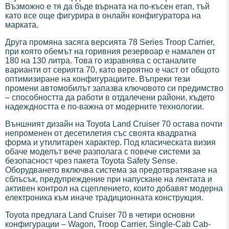
Възможно е тя да бъде върната на по-късен етап, тъй
като все още фигурира в онлайн конфигуратора на
марката.
Друга промяна засяга версията 78 Series Troop Carrier,
при която обемът на горивния резервоар е намален от
180 на 130 литра. Това го изравнява с останалите
варианти от серията 70, като вероятно е част от общото
оптимизиране на конфигурациите. Въпреки тези
промени автомобилът запазва ключовото си предимство
– способността да работи в отдалечени райони, където
надеждността е по-важна от модерните технологии.
Външният дизайн на Toyota Land Cruiser 70 остава почти
непроменен от десетилетия със своята квадратна
форма и утилитарен характер. Под класическата визия
обаче моделът вече разполага с повече системи за
безопасност чрез пакета Toyota Safety Sense.
Оборудването включва система за предотвратяване на
сблъсък, предупреждение при напускане на лентата и
активен контрол на сцеплението, които добавят модерна
електроника към иначе традиционната конструкция.
Toyota предлага Land Cruiser 70 в четири основни
конфигурации – Wagon, Troop Carrier, Single-Cab Cab-