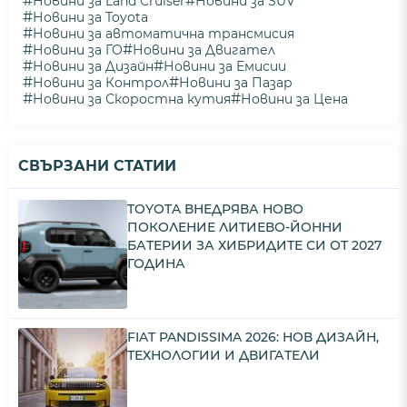
#
#
Новини за Land Cruiser
Новини за SUV
#
Новини за Toyota
#
Новини за автоматична трансмисия
#
#
Новини за ГО
Новини за Двигател
#
#
Новини за Дизайн
Новини за Емисии
#
#
Новини за Контрол
Новини за Пазар
#
#
Новини за Скоростна кутия
Новини за Цена
СВЪРЗАНИ СТАТИИ
TOYOTA ВНЕДРЯВА НОВО
ПОКОЛЕНИЕ ЛИТИЕВО-ЙОННИ
БАТЕРИИ ЗА ХИБРИДИТЕ СИ ОТ 2027
ГОДИНА
FIAT PANDISSIMA 2026: НОВ ДИЗАЙН,
ТЕХНОЛОГИИ И ДВИГАТЕЛИ