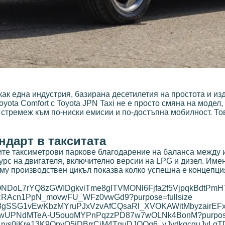
как една индустрия, базирана десетилетия на простота и и
ota Comfort с Toyota JPN Taxi не е просто смяна на модел
и стремеж към по-ниски емисии и по-достъпна мобилност. Т
ндарт в такситата
ите таксиметрови паркове благодарение на баланса между 
рс на двигателя, включително версии на LPG и дизел. Именн
 му производствен цикъл показва колко успешна е концепци