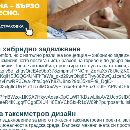
 с хибридно задвижване
omfort, но с напълно различна концепция – хибридно задви
смисия, като постига нисък разход на гориво и по-добра ек
ички. Това е автомобил, проектиран от нулата като такси, 
за таксиметров дизайн
то вдъхновение за много по-късни таксиметрови проекти, вк
ионалност в градска среда. Въпреки механичната си прост