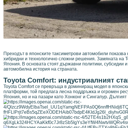
Преходът в японските таксиметрови автомобили показва 
хибридни и технологично сложни решения. Замяната на Toy
Япония. В основата стоят държавни политики, субсидии 
автомобилна история на страната.
Toyota Comfort: индустриалният ста
Toyota Comfort се превръща в доминиращ модел в японск
платформи, той предлага лесна поддръжка и огромен ресу
Япония, но и на пазари като Хонконг и Сингапур. Дългият