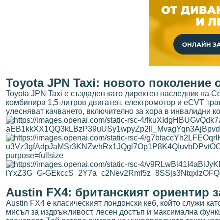
Toyota JPN Taxi: новото поколение
Toyota JPN Taxi е създаден като директен наследник на C
комбинира 1,5-литров двигател, електромотор и eCVT тран
улесняват качването, включително за хора в инвалидни кол
Austin FX4: британският ориентир 
Austin FX4 е класическият лондонски кеб, който служи ка
мисъл за издръжливост, лесен достъп и максимална функц