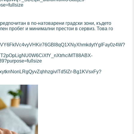
предпочитан в по-натоварени градски зони, където
лен пробег и минимални престои в сервиз. Това го