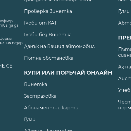
Проверка винетка
Гуми
шофьор,
Глоби от КАТ
Авт
ва, за да
Глоби без Винетка
ПРЕ
форма,
илния пазар
Данък на Вашия автомобил
.
Пъти
сигн
Пътна обстановка
НЕ СЕ
Аз н
КУПИ ИЛИ ПОРЪЧАЙ ОНЛАЙН
Лист
Винетка
Учеб
Застраховка
Чест
Абонаментни карти
норм
Гуми