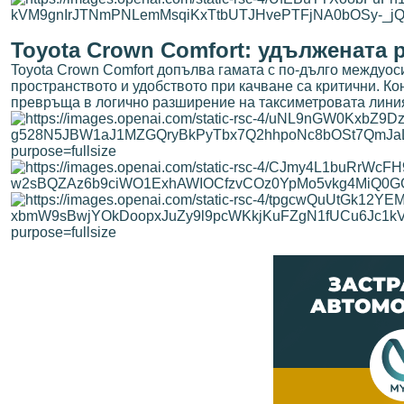
Toyota Crown Comfort: удължената 
Toyota Crown Comfort допълва гамата с по-дълго междуоси
пространството и удобството при качване са критични. К
превръща в логично разширение на таксиметровата линия