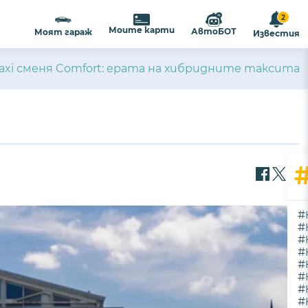
2
Моите карти
АвтоБОТ
Моят гараж
Известия
Taxi сменя Comfort: ерата на хибридните таксита
#
#
#
#
#
#
#
#