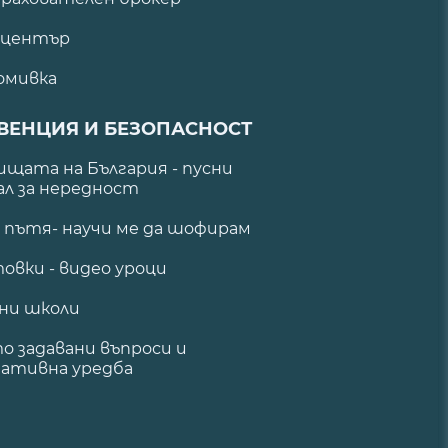
 център
омивка
ВЕНЦИЯ И БЕЗОПАСНОСТ
щата на България - пусни
ал за нередност
а пътя- научи ме да шофирам
овки - видео уроци
ни школи
о задавани въпроси и
ативна уредба