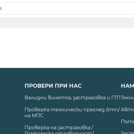
е
ПРОВЕРИ ПРИ НАС
НАМ
Валидни винетка, застраховка и ГТП
Техн
Проверка технически преглед /гтп/
Авто
на МПС
Път
Проверка на застраховка /
Гражданска отговорност/
Заст