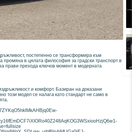
здръжливост, постепенно се трансформира към
, а промяна в цялата философия за градски транспорт в
ова прави прехода ключов момент в модерната
издръжливост и комфорт. Базиран на доказани
о този модел се налага като стандарт не само в
ята.