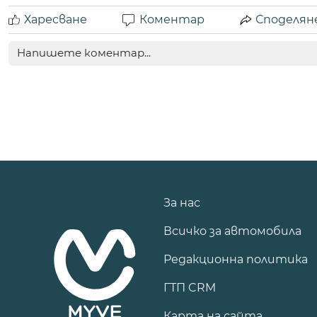
Харесване
Коментар
Споделян
За нас
Всичко за автомобила
Редакционна политика
ГТП CRM
Карта на сайта