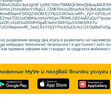
о концепция.
ясно разделение между два етапа в развитието на таксимет
да хибридна технология, безопасност и достъпност като ос
Тази промяна оформя нов стандарт за градската мобилност
ложение MyVe и ползвай всички услуги