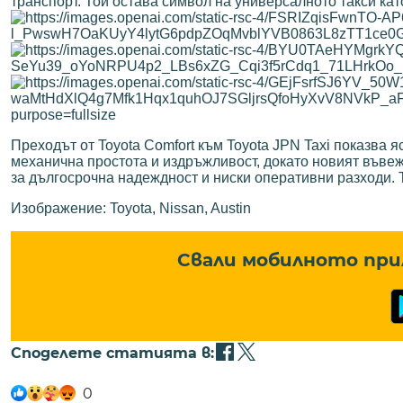
транспорт. Той остава символ на универсалното такси кат
Преходът от Toyota Comfort към Toyota JPN Taxi показва 
механична простота и издръжливост, докато новият въвеж
за дългосрочна надеждност и ниски оперативни разходи. 
Изображение: Toyota, Nissan, Austin
Свали мобилното при
Споделете статията в:
0