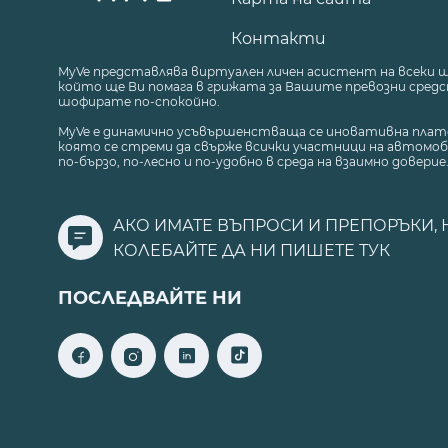
Контакти
MyVe представлява виртуален личен асистент на всеки 
който ще Ви помага в грижата за Вашите превозни средст
шофирате по-спокойно.
MyVe е динамично усъвършенстваща се иновативна плат
която се стреми да свърже всички участници на автомоб
по-бързо, по-лесно и по-удобно в среда на взаимно доверие
АКО ИМАТЕ ВЪПРОСИ И ПРЕПОРЪКИ, 
КОЛЕБАЙТЕ ДА НИ ПИШЕТЕ
ТУК
ПОСЛЕДВАЙТЕ НИ