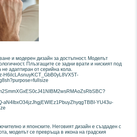
жване и модерен дизайн за достъпност. Моделът
ологичност. Плъзгащите се задни врати и ниският под
а не адаптиран от серийна кола.
лючително и японските. Неговият дизайн е създаден с
ота, моделът се превръща в икона на градския