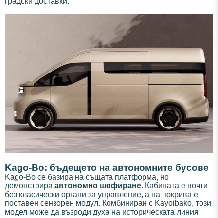
градски доставки.
Kago-Bo: бъдещето на автономните бусове
Kago-Bo се базира на същата платформа, но
демонстрира
автономно шофиране
. Кабината е почти
без класически органи за управление, а на покрива е
поставен сензорен модул. Комбиниран с Kayoibako, този
модел може да възроди духа на историческата линия