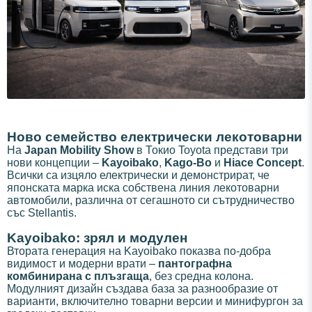
Ново семейство електрически лекотоварни
На
Japan Mobility Show
в Токио Toyota представи три
нови концепции –
Kayoibako
,
Kago-Bo
и
Hiace Concept
.
Всички са изцяло електрически и демонстрират, че
японската марка иска собствена линия лекотоварни
автомобили, различна от сегашното си сътрудничество
със Stellantis.
Kayoibako: зрял и модулен
Втората генерация на Kayoibako показва по-добра
видимост и модерни врати –
панто­графна
комбинирана с плъзгаща
, без средна колона.
Модулният дизайн създава база за разнообразие от
варианти, включително товарни версии и минифургон за