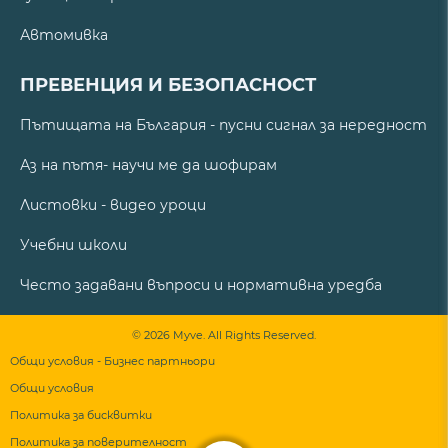
Автомивка
ПРЕВЕНЦИЯ И БЕЗОПАСНОСТ
Пътищата на България - пусни сигнал за нередност
Аз на пътя- научи ме да шофирам
Листовки - видео уроци
Учебни школи
Често задавани въпроси и нормативна уредба
© 2026 Myve. All Rights Reserved.
Общи условия - Бизнес партньори
Общи условия
Политика за бисквитки
Политика за поверителност