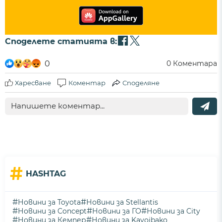
Споделете статията в:
0
0
Коментара
Харесване
Коментар
Споделяне
#
HASHTAG
#
#
Новини за Toyota
Новини за Stellantis
#
#
#
Новини за Concept
Новини за ГО
Новини за City
#
#
Новини за Кемпер
Новини за Kayoibako