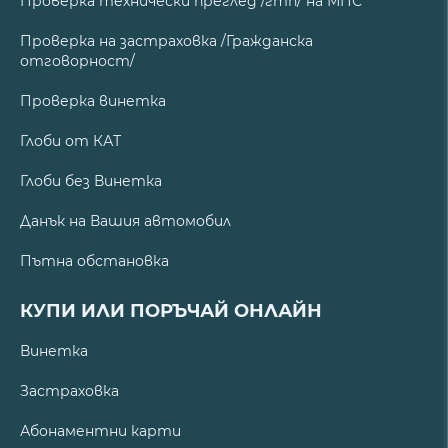
Проверка технически преглед /гтп/ на МПС
Проверка на застраховка /Гражданска
отговорност/
Проверка винетка
Глоби от КАТ
Глоби без Винетка
Данък на Вашия автомобил
Пътна обстановка
КУПИ ИЛИ ПОРЪЧАЙ ОНЛАЙН
Винетка
Застраховка
Абонаментни карти