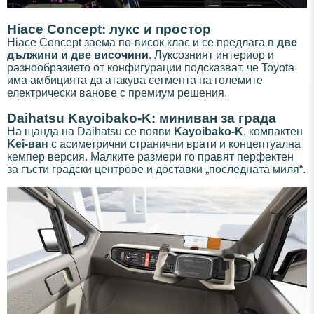
Hiace Concept: лукс и простор
Hiace Concept заема по-висок клас и се предлага в
две
дължини и две височини
. Луксозният интериор и
разнообразието от конфигурации подсказват, че Toyota
има амбицията да атакува сегмента на големите
електрически ванове с премиум решения.
Daihatsu Kayoibako-K: миниван за града
На щанда на Daihatsu се появи
Kayoibako-K
, компактен
Kei-ван
с асиметрични странични врати и концептуална
кемпер версия. Малките размери го правят перфектен
за гъсти градски центрове и доставки „последната миля“.