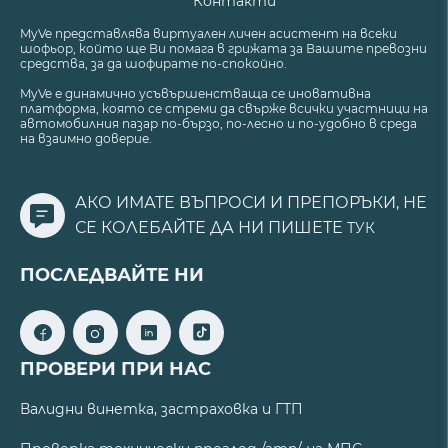
Контакти
MyVe представлява виртуален личен асистент на всеки
шофьор, който ще Ви помага в грижата за Вашите превозни
средства, за да шофирате по-спокойно.
MyVe е динамично усъвършенстваща се иновативна
платформа, която се стреми да свърже всички участници на
автомобилния пазар по-бързо, по-лесно и по-удобно в среда
на взаимно доверие.
АКО ИМАТЕ ВЪПРОСИ И ПРЕПОРЪКИ, НЕ
СЕ КОЛЕБАЙТЕ ДА НИ ПИШЕТЕ
ТУК
ПОСЛЕДВАЙТЕ НИ
ПРОВЕРИ ПРИ НАС
Валидни винетка, застраховка и ГТП