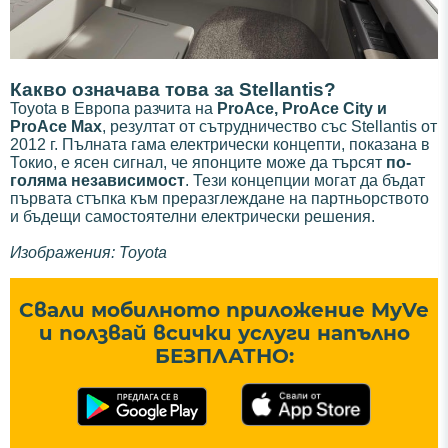
Какво означава това за Stellantis?
Toyota в Европа разчита на
ProAce, ProAce City и
ProAce Max
, резултат от сътрудничество със Stellantis от
2012 г. Пълната гама електрически концепти, показана в
Токио, е ясен сигнал, че японците може да търсят
по-
голяма независимост
. Тези концепции могат да бъдат
първата стъпка към преразглеждане на партньорството
и бъдещи самостоятелни електрически решения.
Изображения: Toyota
Свали мобилното приложение MyVe
и ползвай всички услуги напълно
БЕЗПЛАТНО: