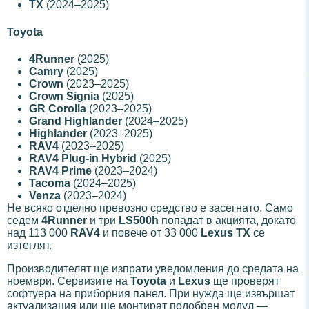
TX
(2024–2025)
Toyota
4Runner
(2025)
Camry
(2025)
Crown
(2023–2025)
Crown Signia
(2025)
GR Corolla
(2023–2025)
Grand Highlander
(2024–2025)
Highlander
(2023–2025)
RAV4
(2023–2025)
RAV4 Plug-in Hybrid
(2025)
RAV4 Prime
(2023–2024)
Tacoma
(2024–2025)
Venza
(2023–2024)
Не всяко отделно превозно средство е засегнато. Само
седем
4Runner
и три
LS500h
попадат в акцията, докато
над 113 000
RAV4
и повече от 33 000
Lexus TX
се
изтеглят.
Производителят ще изпрати уведомления до средата на
ноември. Сервизите на
Toyota
и
Lexus
ще проверят
софтуера на приборния панел. При нужда ще извършат
актуализация или ще монтират подобрен модул —