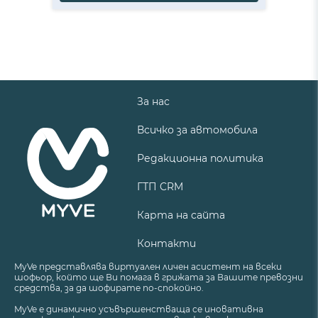
За нас
Всичко за автомобила
Редакционна политика
ГТП CRM
Карта на сайта
Контакти
MyVe представлява виртуален личен асистент на всеки
шофьор, който ще Ви помага в грижата за Вашите превозни
средства, за да шофирате по-спокойно.
MyVe е динамично усъвършенстваща се иновативна