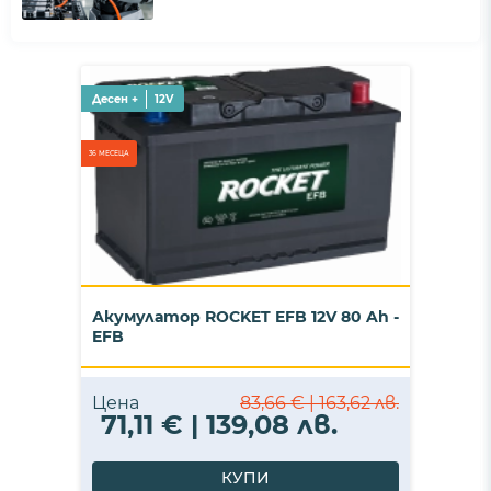
Десен +
12V
36 МЕСЕЦА
Акумулатор ROCKET EFB 12V 80 Ah -
EFB
Цена
83,66 € | 163,62 лв.
71,11 € | 139,08 лв.
КУПИ