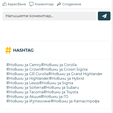
Харесване
Коментар
Споделяне
#
HASHTAG
#
#
Новини за Camry
Новини за Corolla
#
#
Новини за Crown
Новини за Crown Signia
#
#
Новини за GR Corolla
Новини за Grand Highlander
#
#
Новини за Highlander
Новини за Hybrid
#
#
Новини за Lexus
Новини за Signia
#
#
Новини за Solterra
Новини за Subaru
#
#
Новини за Tacoma
Новини за Toyota
#
#
Новини за Акция
Новини за ГО
#
#
Новини за Изтегляне
Новини за Катастрофа