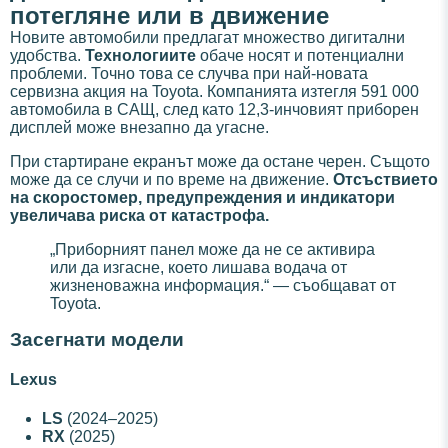
потегляне или в движение
Новите автомобили предлагат множество дигитални
удобства.
Технологиите
обаче носят и потенциални
проблеми. Точно това се случва при най-новата
сервизна акция на Toyota. Компанията изтегля 591 000
автомобила в САЩ, след като 12,3-инчовият приборен
дисплей може внезапно да угасне.
При стартиране екранът може да остане черен. Същото
може да се случи и по време на движение.
Отсъствието
на скоростомер, предупреждения и индикатори
увеличава риска от катастрофа.
„Приборният панел може да не се активира
или да изгасне, което лишава водача от
жизненоважна информация.“ — съобщават от
Toyota.
Засегнати модели
Lexus
LS
(2024–2025)
RX
(2025)