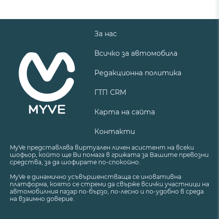
За нас
Всичко за автомобила
Редакционна политика
ГТП CRM
Карта на сайта
Контакти
MyVe представлява виртуален личен асистент на всеки
шофьор, който ще Ви помага в грижата за Вашите превозни
средства, за да шофирате по-спокойно.
MyVe е динамично усъвършенстваща се иновативна
платформа, която се стреми да свърже всички участници на
автомобилния пазар по-бързо, по-лесно и по-удобно в среда
на взаимно доверие.