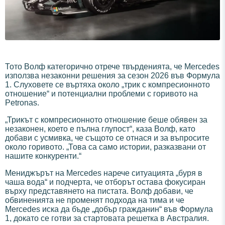
Тото Волф категорично отрече твърденията, че Mercedes
използва незаконни решения за сезон 2026 във Формула
1. Слуховете се въртяха около „трик с компресионното
отношение“ и потенциални проблеми с горивото на
Petronas.
„Трикът с компресионното отношение беше обявен за
незаконен, което е пълна глупост“, каза Волф, като
добави с усмивка, че същото се отнася и за въпросите
около горивото. „Това са само истории, разказвани от
нашите конкуренти.“
Мениджърът на Mercedes нарече ситуацията „буря в
чаша вода“ и подчерта, че отборът остава фокусиран
върху представянето на пистата. Волф добави, че
обвиненията не променят подхода на тима и че
Mercedes иска да бъде „добър гражданин“ във Формула
1, докато се готви за стартовата решетка в Австралия.