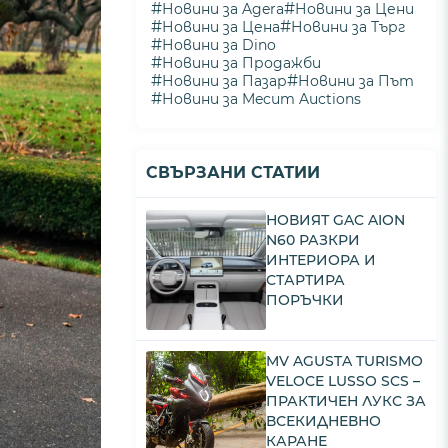
#
#
Новини за Agera
Новини за Цени
#
#
Новини за Цена
Новини за Търг
#
Новини за Dino
#
Новини за Продажби
#
#
Новини за Пазар
Новини за Път
#
Новини за Mecum Auctions
СВЪРЗАНИ СТАТИИ
НОВИЯТ GAC AION
N60 РАЗКРИ
ИНТЕРИОРА И
СТАРТИРА
ПОРЪЧКИ
MV AGUSTA TURISMO
VELOCE LUSSO SCS –
ПРАКТИЧЕН ЛУКС ЗА
ВСЕКИДНЕВНО
КАРАНЕ