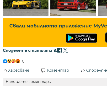
Свали мобилното приложение MyVe 
Споделете статията в:
0
Харесване
Коментар
Споделян