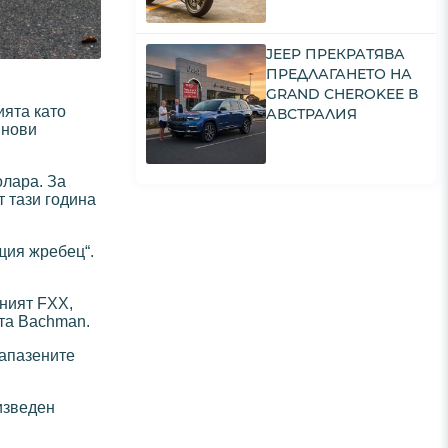
JEEP ПРЕКРАТЯВА
ПРЕДЛАГАНЕТО НА
GRAND CHEROKEE В
ията като
АВСТРАЛИЯ
 нови
олара. За
т тази година
щия жребец“.
еният FXX,
ята Bachman.
-запазените
оизведен