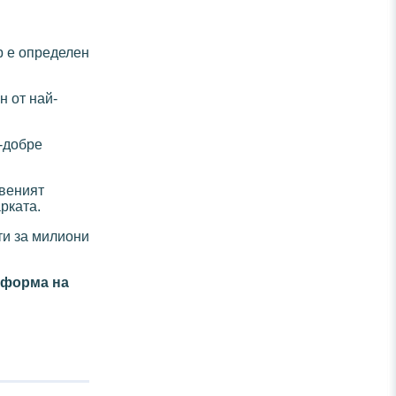
яр е определен
н от най-
й-добре
твеният
рката.
ти за милиони
о форма на