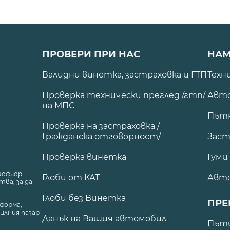
ПРОВЕРИ ПРИ НАС
НАМ
Валидни винетка, застраховка и ГТП
Техн
Проверка технически преглед /гтп/
Авто
на МПС
Път
Проверка на застраховка /
Гражданска отговорност/
Заст
Проверка винетка
Гуми
шофьор,
Глоби от КАТ
Авт
ва, за да
Глоби без Винетка
ПРЕ
форма,
илния пазар
Данък на Вашия автомобил
.
Пъти