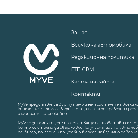
За нас
Всичко за автомобила
Редакционна политика
ГТП CRM
Карта на сайта
Контакти
MyVe представлява виртуален личен асистент на всеки 
който ще Ви помага в грижата за Вашите превозни средст
шофирате по-спокойно.
MyVe е динамично усъвършенстваща се иновативна плат
която се стреми да свърже всички участници на автомоб
по-бързо, по-лесно и по-удобно в среда на взаимно доверие