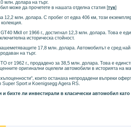
0 млн. долара на търг.
бил може да прочетете в нашата отделна статия [
тук
]
 за 12,2 млн. долара. С пробег от едва 406 км, този екземпл
 колекция.
GT40 MkII от 1966 г., достигнал 12,3 млн. долара. Това е еди
ключителна историческа стойност.
ъс зашеметяващите 17,8 млн. долара. Автомобилът е сред на
родаван на търг.
O от 1962 г., продадено за 38,5 млн. долара. Това е единс
й-ценните оригинални оцелели автомобили в историята на ма
скъпоценности“, които останаха непродадени въпреки офер
on Super Sport и Koenigsegg Agera RS.
ни и бихте ли инвестирали в класически автомобил кат