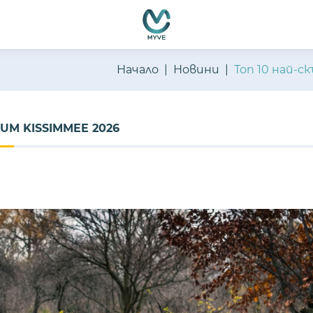
емно функциониране, подобряване на изживяването, персон
ате нашите
Политика за бисквитки
и
Политика за поверителн
Начало
Новини
Топ 10 най-
UM KISSIMMEE 2026