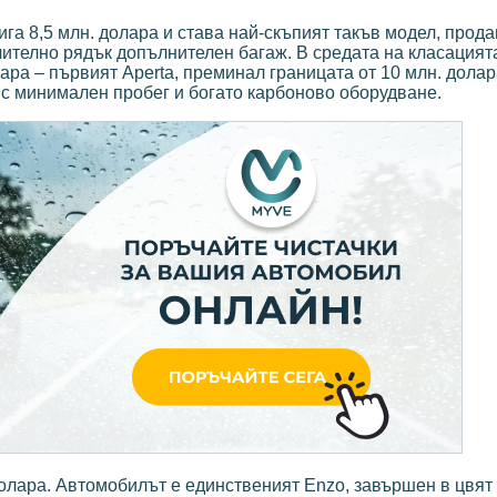
тига 8,5 млн. долара и става най-скъпият такъв модел, прод
чително рядък допълнителен багаж. В средата на класацият
долара – първият Aperta, преминал границата от 10 млн. долар
 с минимален пробег и богато карбоново оборудване.
. долара. Автомобилът е единственият Enzo, завършен в цвят