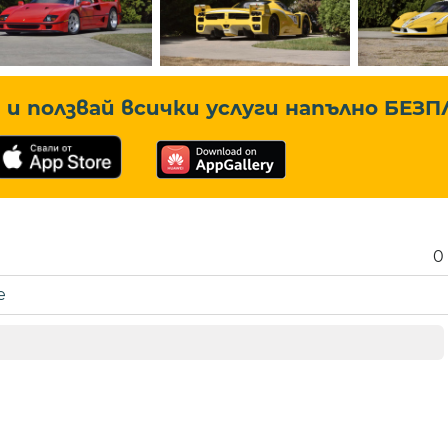
и ползвай всички услуги напълно
БЕЗП
0
е