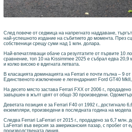
След повече от седмица на напрегнато наддаване, търгът
най-успешното издание на събитието до момента. През с
собственици срещу суми над 1 млн. долара.
Най-впечатляващи обаче са резултатите от първите 10 ло
сравнение, топ 10 на Kissimmee 2025 е събрал едва 20,9 м
и колко високо е вдигната летвата.
В класацията доминацията на Ferrari е почти пълна – 9 о
Единственото изключение е легендарният Ford GT40 MkII, 
На десето място застава Ferrari FXX от 2006 г., продаден
завършен в жълт цвят от общо 30 произведени. Одометъръ
Деветата позиция е за Ferrari F40 от 1992 г., достигнало 6
екземпляри, произведени в последната година на модела
Следва Ferrari LaFerrari от 2015 г., продадено за 6,7 млн
LaFerrari във версия за американския пазар, с пробег от 
производствената линия.