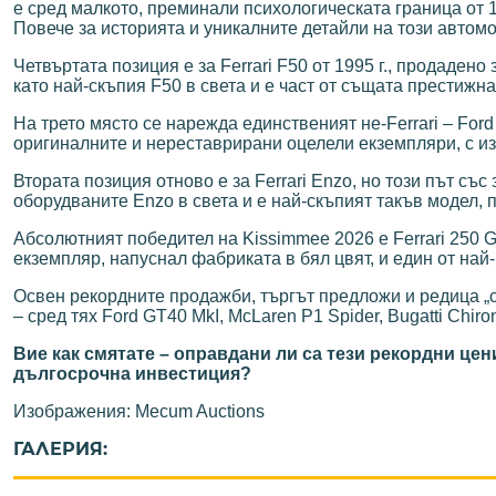
е сред малкото, преминали психологическата граница от 1
Повече за историята и уникалните детайли на този автомо
Четвъртата позиция е за Ferrari F50 от 1995 г., продадено
като най-скъпия F50 в света и е част от същата престижна
На трето място се нарежда единственият не-Ferrari – Ford 
оригиналните и нереставрирани оцелели екземпляри, с из
Втората позиция отново е за Ferrari Enzo, но този път с
оборудваните Enzo в света и е най-скъпият такъв модел, п
Абсолютният победител на Kissimmee 2026 е Ferrari 250 GT
екземпляр, напуснал фабриката в бял цвят, и един от на
Освен рекордните продажби, търгът предложи и редица „
– сред тях Ford GT40 MkI, McLaren P1 Spider, Bugatti Chir
Вие как смятате – оправдани ли са тези рекордни це
дългосрочна инвестиция?
Изображения: Mecum Auctions
ГАЛЕРИЯ: