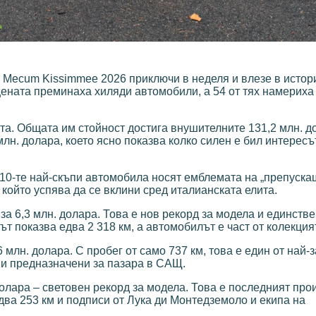
 Mecum Kissimmee 2026 приключи в неделя и влезе в истор
цената преминаха хиляди автомобили, а 54 от тях намериха
та. Общата им стойност достига внушителните 131,2 млн. д
лн. долара, което ясно показва колко силен е бил интересъ
т 10-те най-скъпи автомобила носят емблемата на „препуска
който успява да се вклини сред италианската елита.
о за 6,3 млн. долара. Това е нов рекорд за модела и единств
т показва едва 2 318 км, а автомобилът е част от колекци
,6 млн. долара. С пробег от само 737 км, това е един от най
 и предназначени за пазара в САЩ.
. долара – световен рекорд за модела. Това е последният пр
едва 253 км и подписи от Лука ди Монтедземоло и екипа на