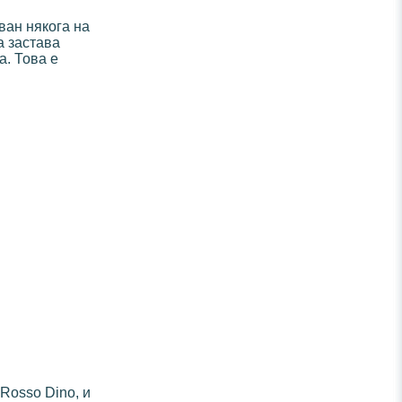
аван някога на
а застава
а. Това е
 Rosso Dino, и