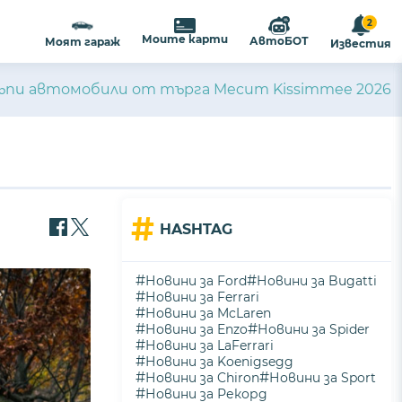
2
ализиране на съдържанието и
ПРИЕМАМ
Моите карти
АвтоБОТ
Моят гараж
Известия
ост
.
скъпи автомобили от търга Mecum Kissimmee 2026
#
HASHTAG
#
#
Новини за Ford
Новини за Bugatti
#
Новини за Ferrari
#
Новини за McLaren
#
#
Новини за Enzo
Новини за Spider
#
Новини за LaFerrari
#
Новини за Koenigsegg
#
#
Новини за Chiron
Новини за Sport
#
Новини за Рекорд