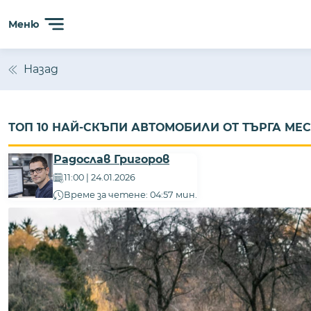
Сайтът използва 'бисквитки' (cookies) с цел безпробл
Меню
анализиране на трафика. Ползвайки сайта, Вие прием
Назад
ТОП 10 НАЙ-СКЪПИ АВТОМОБИЛИ ОТ ТЪРГА MEC
Радослав Григоров
11:00 | 24.01.2026
Време за четене: 04:57 мин.