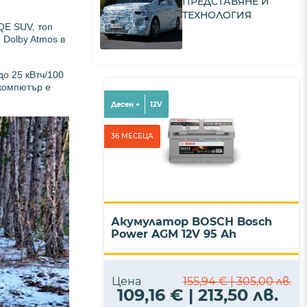
ПРЕДСТАВЯНЕ И
ТЕХНОЛОГИЯ
QE SUV, топ
 Dolby Atmos в
о 25 кВтч/100
 компютър е
Десен +
12V
36 МЕСЕЦА
Акумулатор BOSCH Bosch
Power AGM 12V 95 Ah
Цена
155,94 € | 305,00 лв.
109,16 € | 213,50 лв.