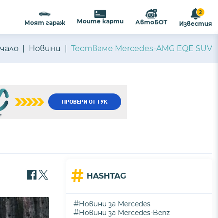
2
ализиране на съдържанието и
ПРИЕМАМ
Моите карти
АвтоБОТ
Моят гараж
Известия
ост
.
чало
Новини
Тестваме Mercedes-AMG EQE SUV
#
HASHTAG
#
Новини за Mercedes
#
Новини за Mercedes-Benz