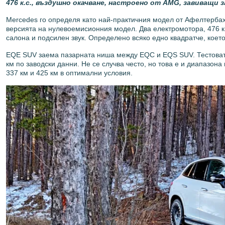
476
к.с., въздушно окачване, настроено от AMG
, завиващи з
Mercedes го определя като най-практичния модел от Афелтерба
версията на нулевоемисионния модел. Два електромотора, 476 к.
салона и подсилен звук. Определено всяко едно квадратче, коет
EQE SUV заема пазарната ниша между EQC и EQS SUV. Тестоват
км по заводски данни. Не се случва често, но това е и диапазон
337 км и 425 км в оптимални условия.