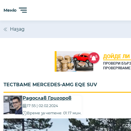
Сайтът използва 'бисквитки' (cookies) с цел безпробл
Меню
анализиране на трафика. Ползвайки сайта, Вие прием
Назад
ТЕСТВАМЕ MERCEDES-AMG EQE SUV
Радослав Григоров
17:55 | 02.02.2024
Време за четене: 01:17 мин.