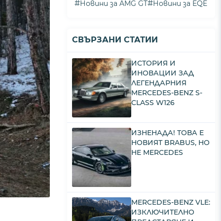
#
#
Новини за AMG GT
Новини за EQE
СВЪРЗАНИ СТАТИИ
ИСТОРИЯ И
ИНОВАЦИИ ЗАД
ЛЕГЕНДАРНИЯ
MERCEDES-BENZ S-
CLASS W126
ИЗНЕНАДА! ТОВА Е
НОВИЯТ BRABUS, НО
НЕ MERCEDES
MERCEDES-BENZ VLE:
ИЗКЛЮЧИТЕЛНО