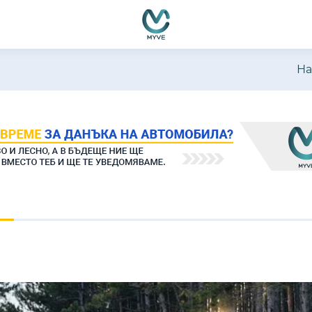
емно функциониране, подобряване на изживяването, персон
ате нашите
Политика за бисквитки
и
Политика за поверителн
На