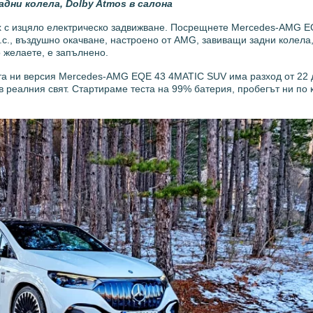
адни колела, Dolby Atmos
в салона
х с изцяло електрическо задвижване. Посрещнете Mercedes-AMG E
с., въздушно окачване, настроено от AMG, завиващи задни колела,
о желаете, е запълнено.
а ни версия Mercedes-AMG EQE 43 4MATIC SUV има разход от 22 д
а в реалния свят. Стартираме теста на 99% батерия, пробегът ни по