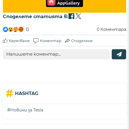
Споделете статията в:
0
0
Коментара
Харесване
Коментар
Споделяне
#
HASHTAG
#
Новини за Tesla