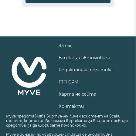
За нас
Всичко за автомобила
Редакционна политика
ГТП CRM
Карта на сайта
Контакти
MyVe представлява виртуален личен асистент на всеки
шофьор, който ще Ви помага в грижата за Вашите превозни
средства, за да шофирате по-спокойно.
MyVe е динамично усъвършенстваща се иновативна