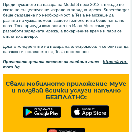
Преди пускането на пазара на Model S през 2012 г. никъде по
света не съществуваше изградена зарядна мрежа. Supercharger
беше създадена по необходимост, а Tesla не можеше да
разчита на чужда помощ, защото технологията беше напълно
нова. Това принуди компанията на Илон Мъск сама да
разработи зарядната мрежа, а похарчените време и пари се
отплатиха щедро.
Докато конкурентите на пазара на електромобили се опитват да
наваксат изоставането си, Tesla постепенно...
Прочетете цялата статия на следния линк:
https://avto-
moto.bg
Свали мобилното приложение MyVe
и ползвай всички услуги напълно
БЕЗПЛАТНО: