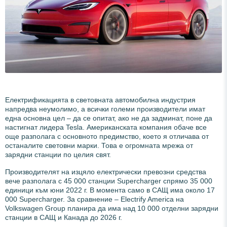
Електрификацията в световната автомобилна индустрия
напредва неумолимо, а всички големи производители имат
една основна цел – да се опитат, ако не да задминат, поне да
настигнат лидера Tesla. Американската компания обаче все
още разполага с основното предимство, което я отличава от
останалите световни марки. Това е огромната мрежа от
зарядни станции по целия свят.
Производителят на изцяло електрически превозни средства
вече разполага с 45 000 станции Supercharger спрямо 35 000
единици към юни 2022 г. В момента само в САЩ има около 17
000 Supercharger. За сравнение – Electrify America на
Volkswagen Group планира да има над 10 000 отделни зарядни
станции в САЩ и Канада до 2026 г.