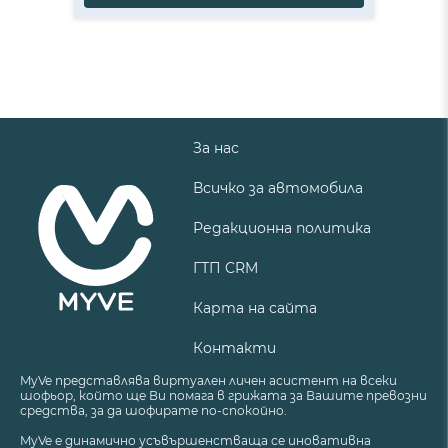
За нас
Всичко за автомобила
Редакционна политика
ГТП CRM
Карта на сайта
Контакти
MyVe представлява виртуален личен асистент на всеки
шофьор, който ще Ви помага в грижата за Вашите превозни
средства, за да шофирате по-спокойно.
MyVe е динамично усъвършенстваща се иновативна