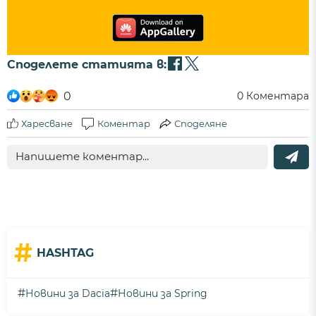
Споделете статията в:
0
0
Коментара
Харесване
Коментар
Споделяне
#
HASHTAG
#
#
Новини за Dacia
Новини за Spring