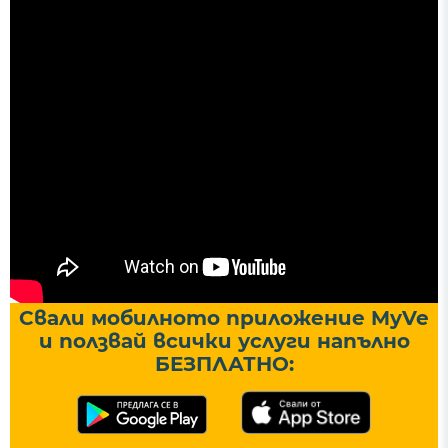
Свали мобилното приложение MyVe
и ползвай всички услуги напълно
БЕЗПЛАТНО: