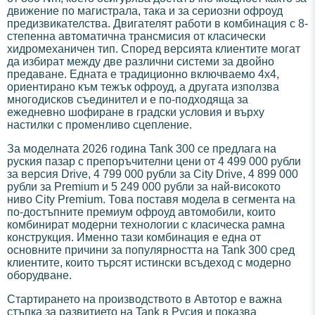
движение по магистрала, така и за сериозни офроуд
предизвикателства. Двигателят работи в комбинация с 8-
степенна автоматична трансмисия от класически
хидромеханичен тип. Според версията клиентите могат
да избират между две различни системи за двойно
предаване. Едната е традиционно включваемо 4х4,
ориентирано към тежък офроуд, а другата използва
многодисков съединител и е по-подходяща за
ежедневно шофиране в градски условия и върху
настилки с променливо сцепление.
За моделната 2026 година Tank 300 се предлага на
руския пазар с препоръчителни цени от 4 499 000 рубли
за версия Drive, 4 799 000 рубли за City Drive, 4 899 000
рубли за Premium и 5 249 000 рубли за най-високото
ниво City Premium. Това поставя модела в сегмента на
по-достъпните премиум офроуд автомобили, които
комбинират модерни технологии с класическа рамна
конструкция. Именно тази комбинация е една от
основните причини за популярността на Tank 300 сред
клиентите, които търсят истински всъдеход с модерно
оборудване.
Стартирането на производството в Автотор е важна
стъпка за развитието на Tank в Русия и показва