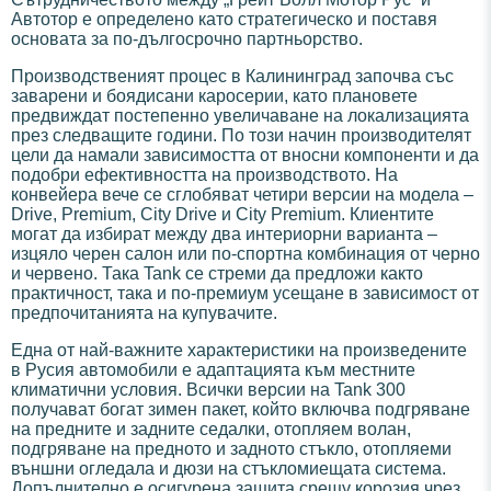
Автотор е определено като стратегическо и поставя
основата за по-дългосрочно партньорство.
Производственият процес в Калининград започва със
заварени и боядисани каросерии, като плановете
предвиждат постепенно увеличаване на локализацията
през следващите години. По този начин производителят
цели да намали зависимостта от вносни компоненти и да
подобри ефективността на производството. На
конвейера вече се сглобяват четири версии на модела –
Drive, Premium, City Drive и City Premium. Клиентите
могат да избират между два интериорни варианта –
изцяло черен салон или по-спортна комбинация от черно
и червено. Така Tank се стреми да предложи както
практичност, така и по-премиум усещане в зависимост от
предпочитанията на купувачите.
Една от най-важните характеристики на произведените
в Русия автомобили е адаптацията към местните
климатични условия. Всички версии на Tank 300
получават богат зимен пакет, който включва подгряване
на предните и задните седалки, отопляем волан,
подгряване на предното и задното стъкло, отопляеми
външни огледала и дюзи на стъкломиещата система.
Допълнително е осигурена защита срещу корозия чрез