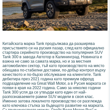
Китайската марка Tank продължава да разширява
присъствието си на руския пазар, след като официално
стартира серийното производство на популярния SUV
Tank 300 в завода Автотор в Калининград. Новината е
важна не само за самата марка, но и за местния
автомобилен сектор, тъй като производството на място
обещава по-стабилни доставки, по-добър контрол върху
качеството и по-бързо обслужване на клиентите. Tank
дебютира през 2021 година като премиум офроуд
подразделение на Great Wall Motor, а в Русия марката се
появи в края на 2022 година. Само за няколко години
Tank 300 успя да се утвърди като един от най-
разпознаваемите рамни SUV модели в своя клас.
Именно затова локалното производство се разглежда
като ключова стъпка за бъдещото развитие на марката.
Сътрудничеството между „Грейт Волл Мотор Рус“ и