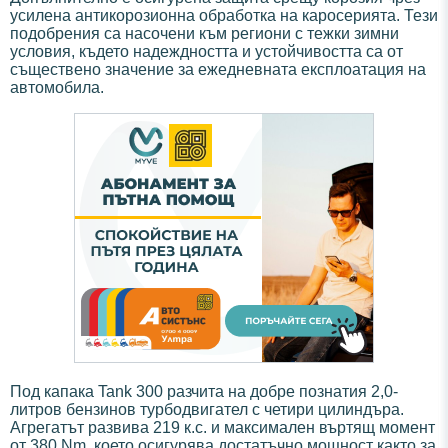
усилена антикорозионна обработка на каросерията. Тези
подобрения са насочени към региони с тежки зимни
условия, където надеждността и устойчивостта са от
съществено значение за ежедневната експлоатация на
автомобила.
Под капака Tank 300 разчита на добре познатия 2,0-
литров бензинов турбодвигател с четири цилиндъра.
Агрегатът развива 219 к.с. и максимален въртящ момент
от 380 Nm, което осигурява достатъчно мощност както за