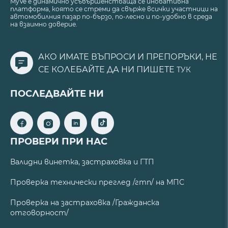
MyVe е динамично усъвършенстваща се иновативна
платформа, която се стреми да свърже всички участници на
автомобилния пазар по-бързо, по-лесно и по-удобно в среда
на взаимно доверие.
АКО ИМАТЕ ВЪПРОСИ И ПРЕПОРЪКИ, НЕ
СЕ КОЛЕБАЙТЕ ДА НИ ПИШЕТЕ
ТУК
ПОСЛЕДВАЙТЕ НИ
ПРОВЕРИ ПРИ НАС
Валидни винетка, застраховка и ГТП
Проверка технически преглед /гтп/ на МПС
Проверка на застраховка /Гражданска
отговорност/