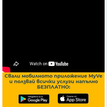
Свали мобилното приложение MyVe
и ползвай всички услуги напълно
БЕЗПЛАТНО: