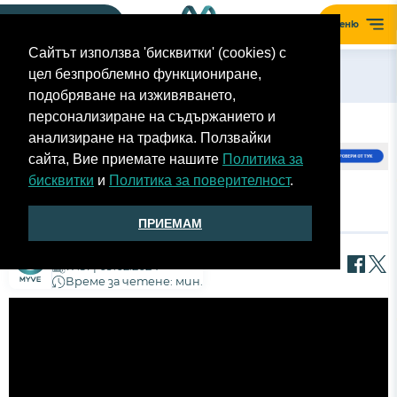
Моят гараж
Меню
Сайтът използва 'бисквитки' (cookies) с
цел безпроблемно функциониране,
Назад
подобряване на изживяването,
персонализиране на съдържанието и
анализиране на трафика. Ползвайки
сайта, Вие приемате нашите
Политика за
бисквитки
и
Политика за поверителност
.
SUZUKI V-STROM 800 DE ВТОРА ЧАСТ
ПРИЕМАМ
Екип MyVe
17:31 | 09.02.2024
Време за четене: мин.