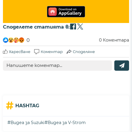
Споделете статията в:
0
0
Коментара
Харесване
Коментар
Споделяне
#
HASHTAG
#
#
Видеа за Suzuki
Видеа за V-Strom