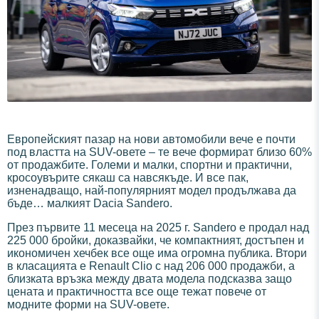
Европейският пазар на нови автомобили вече е почти
под властта на SUV-овете – те вече формират близо 60%
от продажбите. Големи и малки, спортни и практични,
кросоувърите сякаш са навсякъде. И все пак,
изненадващо, най-популярният модел продължава да
бъде… малкият Dacia Sandero.
През първите 11 месеца на 2025 г. Sandero е продал над
225 000 бройки, доказвайки, че компактният, достъпен и
икономичен хечбек все още има огромна публика. Втори
в класацията е Renault Clio с над 206 000 продажби, а
близката връзка между двата модела подсказва защо
цената и практичността все още тежат повече от
модните форми на SUV-овете.