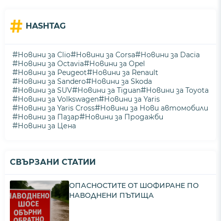
#
HASHTAG
#
#
#
Новини за Clio
Новини за Corsa
Новини за Dacia
#
#
Новини за Octavia
Новини за Opel
#
#
Новини за Peugeot
Новини за Renault
#
#
Новини за Sandero
Новини за Skoda
#
#
#
Новини за SUV
Новини за Tiguan
Новини за Toyota
#
#
Новини за Volkswagen
Новини за Yaris
#
#
Новини за Yaris Cross
Новини за Нови автомобили
#
#
Новини за Пазар
Новини за Продажби
#
Новини за Цена
СВЪРЗАНИ СТАТИИ
ОПАСНОСТИТЕ ОТ ШОФИРАНЕ ПО
НАВОДНЕНИ ПЪТИЩА