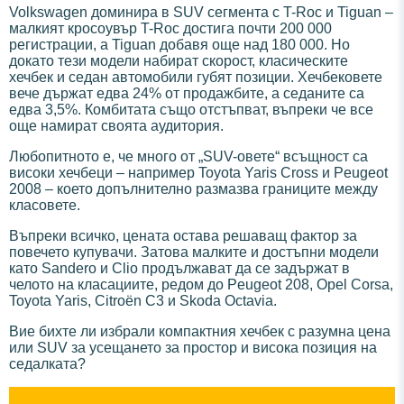
Volkswagen доминира в SUV сегмента с T-Roc и Tiguan –
малкият кросоувър T-Roc достига почти 200 000
регистрации, а Tiguan добавя още над 180 000. Но
докато тези модели набират скорост, класическите
хечбек и седан автомобили губят позиции. Хечбековете
вече държат едва 24% от продажбите, а седаните са
едва 3,5%. Комбитата също отстъпват, въпреки че все
още намират своята аудитория.
Любопитното е, че много от „SUV-овете“ всъщност са
високи хечбеци – например Toyota Yaris Cross и Peugeot
2008 – което допълнително размазва границите между
класовете.
Въпреки всичко, цената остава решаващ фактор за
повечето купувачи. Затова малките и достъпни модели
като Sandero и Clio продължават да се задържат в
челото на класациите, редом до Peugeot 208, Opel Corsa,
Toyota Yaris, Citroën C3 и Skoda Octavia.
Вие бихте ли избрали компактния хечбек с разумна цена
или SUV за усещането за простор и висока позиция на
седалката?