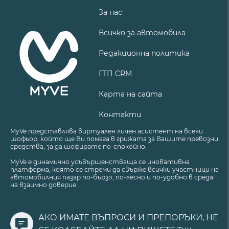
За нас
Всичко за автомобила
Редакционна политика
ГТП CRM
Карта на сайта
Контакти
MyVe представлява виртуален личен асистент на всеки
шофьор, който ще Ви помага в грижата за Вашите превозни
средства, за да шофирате по-спокойно.
MyVe е динамично усъвършенстваща се иновативна
платформа, която се стреми да свърже всички участници на
автомобилния пазар по-бързо, по-лесно и по-удобно в среда
на взаимно доверие.
АКО ИМАТЕ ВЪПРОСИ И ПРЕПОРЪКИ, НЕ