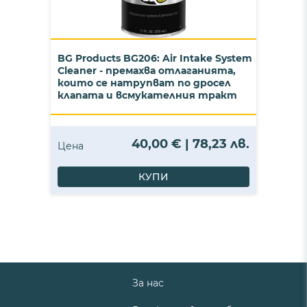
BG Products BG206: Air Intake System
Cleaner - премахва отлаганията,
които се натрупват по дросел
клапата и всмукателния тракт
40,00 € | 78,23 лв.
Цена
КУПИ
За нас