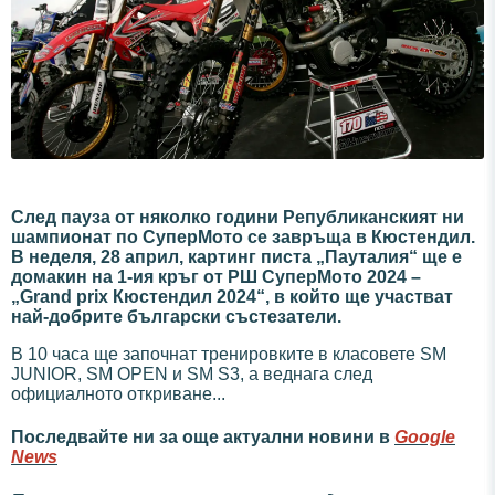
След пауза от няколко години Републиканският ни
шампионат по СуперМото се завръща в Кюстендил.
В неделя, 28 април, картинг писта „Пауталия“ ще е
домакин на 1-ия кръг от РШ СуперМото 2024 –
„Grand prix Кюстендил 2024“, в който ще участват
най-добрите български състезатели.
В 10 часа ще започнат тренировките в класовете SM
JUNIOR, SM OPEN и SM S3, а веднага след
официалното откриване...
Последвайте ни за още актуални новини в
Google
News