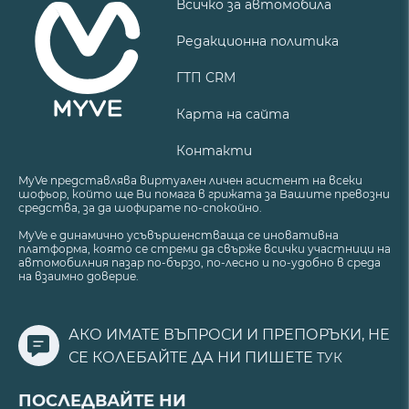
Всичко за автомобила
Редакционна политика
ГТП CRM
Карта на сайта
Контакти
MyVe представлява виртуален личен асистент на всеки
шофьор, който ще Ви помага в грижата за Вашите превозни
средства, за да шофирате по-спокойно.
MyVe е динамично усъвършенстваща се иновативна
платформа, която се стреми да свърже всички участници на
автомобилния пазар по-бързо, по-лесно и по-удобно в среда
на взаимно доверие.
АКО ИМАТЕ ВЪПРОСИ И ПРЕПОРЪКИ, НЕ
СЕ КОЛЕБАЙТЕ ДА НИ ПИШЕТЕ
ТУК
ПОСЛЕДВАЙТЕ НИ