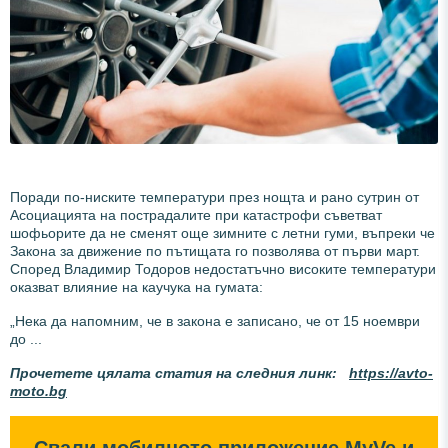
Поради по-ниските температури през нощта и рано сутрин от
Асоциацията на пострадалите при катастрофи съветват
шофьорите да не сменят още зимните с летни гуми, въпреки че
Закона за движение по пътищата го позволява от първи март.
Според Владимир Тодоров недостатъчно високите температури
оказват влияние на каучука на гумата:
„Нека да напомним, че в закона е записано, че от 15 ноември
до ...
Прочетете цялата статия на следния линк:
https://avto-
moto.bg