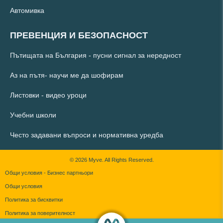
Автомивка
ПРЕВЕНЦИЯ И БЕЗОПАСНОСТ
Пътищата на България - пусни сигнал за нередност
Аз на пътя- научи ме да шофирам
Листовки - видео уроци
Учебни школи
Често задавани въпроси и нормативна уредба
© 2026 Myve. All Rights Reserved.
Общи условия - Бизнес партньори
Общи условия
Политика за бисквитки
Политика за поверителност