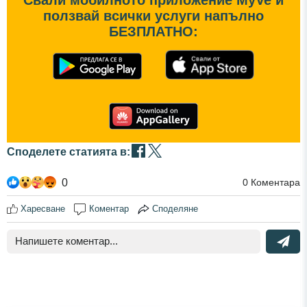
Свали мобилното приложение MyVe и
ползвай всички услуги напълно
БЕЗПЛАТНО:
Споделете статията в:
0
0
Коментара
Харесване
Коментар
Споделяне