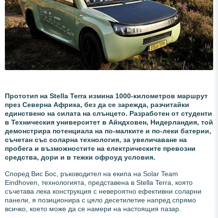
Прототип на Stella Terra измина 1000-километров маршрут
през Северна Африка, без да се зарежда, разчитайки
единствено на силата на слънцето. Разработен от студенти
в Техническия университет в Айндховен, Нидерландия, той
демонстрира потенциала на по-малките и по-леки батерии,
съчетан със соларна технология, за увеличаване на
пробега и възможностите на електрическите превозни
средства, дори и в тежки офроуд условия.
Според Вис Бос, ръководител на екипа на Solar Team
Eindhoven, технологията, представена в Stella Terra, която
съчетава лека конструкция с невероятно ефективни соларни
панели, я позиционира с цяло десетилетие напред спрямо
всичко, което може да се намери на настоящия пазар.