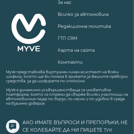
За нас
Всичко за автомобила
Редакционна политика
ГТП CRM
Карта на сайта
Контакти
MyVe представлява виртуален личен асистент на всеки
шофьор, който ще Ви помага в грижата за Вашите превозни
средства, за да шофирате по-спокойно.
MyVe е динамично усъвършенстваща се иновативна
платформа, която се стреми да свърже всички участници на
автомобилния пазар по-бързо, по-лесно и по-удобно в среда
на взаимно доверие.
АКО ИМАТЕ ВЪПРОСИ И ПРЕПОРЪКИ, НЕ
СЕ КОЛЕБАЙТЕ ДА НИ ПИШЕТЕ
ТУК