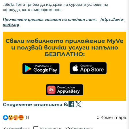
„Stella Terra трябва да издържи на суровите условия на
офроуда, като същевременно...
Прочетете цялата статия на следния линк:
https://avto-
moto.bg
Свали мобилното приложение MyVe
и ползвай всички услуги напълно
БЕЗПЛАТНО:
Споделете статията в:
0
0
Коментара
Харесване
Коментар
Споделяне