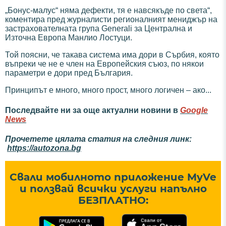
„Бонус-малус“ няма дефекти, тя е навсякъде по света“,
коментира пред журналисти регионалният мениджър на
застрахователната група Generali за Централна и
Източна Европа Манлио Лостуци.
Той поясни, че такава система има дори в Сърбия, която
въпреки че не е член на Европейския съюз, по някои
параметри е дори пред България.
Принципът е много, много прост, много логичен – ако...
Последвайте ни за още актуални новини в
Google
News
Прочетете цялата статия на следния линк:
https://autozona.bg
Свали мобилното приложение MyVe
и ползвай всички услуги напълно
БЕЗПЛАТНО: