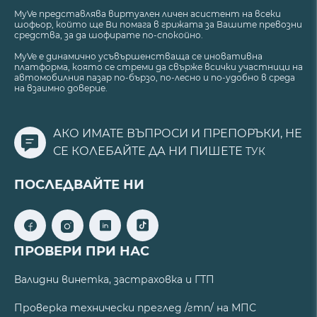
MyVe представлява виртуален личен асистент на всеки
шофьор, който ще Ви помага в грижата за Вашите превозни
средства, за да шофирате по-спокойно.
MyVe е динамично усъвършенстваща се иновативна
платформа, която се стреми да свърже всички участници на
автомобилния пазар по-бързо, по-лесно и по-удобно в среда
на взаимно доверие.
АКО ИМАТЕ ВЪПРОСИ И ПРЕПОРЪКИ, НЕ
СЕ КОЛЕБАЙТЕ ДА НИ ПИШЕТЕ
ТУК
ПОСЛЕДВАЙТЕ НИ
ПРОВЕРИ ПРИ НАС
Валидни винетка, застраховка и ГТП
Проверка технически преглед /гтп/ на МПС