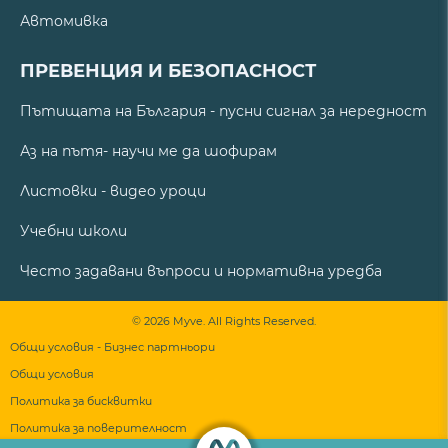
Автомивка
ПРЕВЕНЦИЯ И БЕЗОПАСНОСТ
Пътищата на България - пусни сигнал за нередност
Аз на пътя- научи ме да шофирам
Листовки - видео уроци
Учебни школи
Често задавани въпроси и нормативна уредба
© 2026 Myve. All Rights Reserved.
Общи условия - Бизнес партньори
Общи условия
Политика за бисквитки
Политика за поверителност