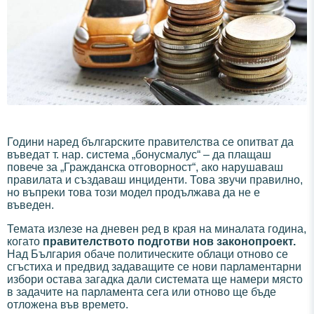
Години наред българските правителства се опитват да
въведат т. нар. система „бонусмалус“ – да плащаш
повече за „Гражданска отговорност“, ако нарушаваш
правилата и създаваш инциденти. Това звучи правилно,
но въпреки това този модел продължава да не е
въведен.
Темата излезе на дневен ред в края на миналата година,
когато
правителството подготви нов законопроект.
Над България обаче политическите облаци отново се
сгъстиха и предвид задаващите се нови парламентарни
избори остава загадка дали системата ще намери място
в задачите на парламента сега или отново ще бъде
отложена във времето.