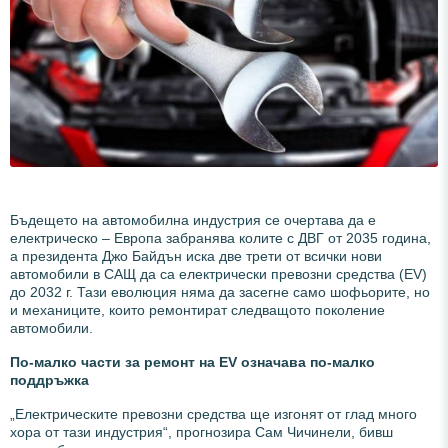
Бъдещето на автомобилна индустрия се очертава да е
електрическо – Европа забранява колите с ДВГ от 2035 година,
а президента Джо Байдън иска две трети от всички нови
автомобили в САЩ да са електрически превозни средства (EV)
до 2032 г. Тази еволюция няма да засегне само шофьорите, но
и механиците, които ремонтират следващото поколение
автомобили.
По-малко части за ремонт на EV означава по-малко
поддръжка
„Електрическите превозни средства ще изгонят от глад много
хора от тази индустрия“, прогнозира Сам Чичинели, бивш