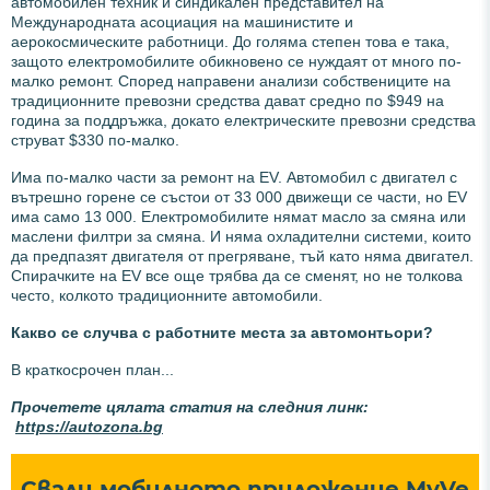
автомобилен техник и синдикален представител на
Международната асоциация на машинистите и
аерокосмическите работници. До голяма степен това е така,
защото електромобилите обикновено се нуждаят от много по-
малко ремонт. Според направени анализи собствениците на
традиционните превозни средства дават средно по $949 на
година за поддръжка, докато електрическите превозни средства
струват $330 по-малко.
Има по-малко части за ремонт на EV. Автомобил с двигател с
вътрешно горене се състои от 33 000 движещи се части, но EV
има само 13 000. Електромобилите нямат масло за смяна или
маслени филтри за смяна. И няма охладителни системи, които
да предпазят двигателя от прегряване, тъй като няма двигател.
Спирачките на EV все още трябва да се сменят, но не толкова
често, колкото традиционните автомобили.
Какво се случва с работните места за автомонтьори?
В краткосрочен план...
Прочетете цялата статия на следния линк:
https://autozona.bg
Свали мобилното приложение MyVe