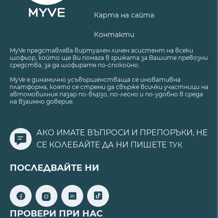
Карта на сайта
Контакти
MyVe представлява виртуален личен асистент на всеки
шофьор, който ще Ви помага в грижата за Вашите превозни
средства, за да шофирате по-спокойно.
MyVe е динамично усъвършенстваща се иновативна
платформа, която се стреми да свърже всички участници на
автомобилния пазар по-бързо, по-лесно и по-удобно в среда
на взаимно доверие.
АКО ИМАТЕ ВЪПРОСИ И ПРЕПОРЪКИ, НЕ
СЕ КОЛЕБАЙТЕ ДА НИ ПИШЕТЕ
ТУК
ПОСЛЕДВАЙТЕ НИ
ПРОВЕРИ ПРИ НАС