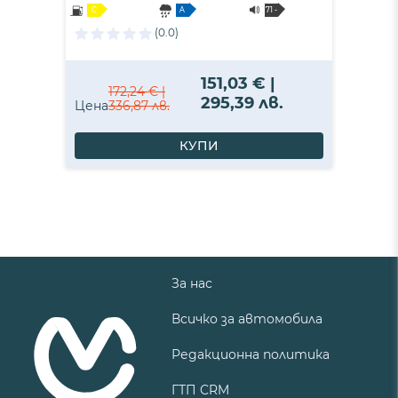
C
A
71 -
B
(0.0)
151,03 € |
172,24 € |
295,39 лв.
Цена
336,87 лв.
КУПИ
За нас
Всичко за автомобила
Редакционна политика
ГТП CRM