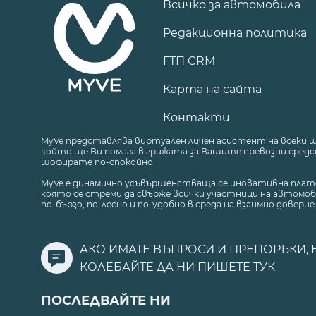
Всичко за автомобила
Редакционна политика
ГТП CRM
Карта на сайта
Контакти
MyVe представлява виртуален личен асистент на всеки 
който ще Ви помага в грижата за Вашите превозни средст
шофирате по-спокойно.
MyVe е динамично усъвършенстваща се иновативна плат
която се стреми да свърже всички участници на автомоб
по-бързо, по-лесно и по-удобно в среда на взаимно доверие
АКО ИМАТЕ ВЪПРОСИ И ПРЕПОРЪКИ, 
КОЛЕБАЙТЕ ДА НИ ПИШЕТЕ
ТУК
ПОСЛЕДВАЙТЕ НИ