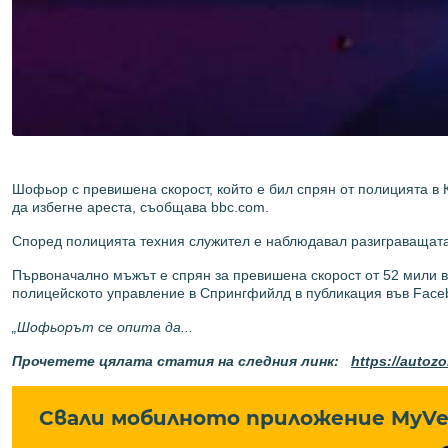
Шофьор с превишена скорост, който е бил спрян от полицията в К
да избегне ареста, съобщава bbc.com.
Според полицията техния служител е наблюдавал разиграващата
Първоначално мъжът е спрян за превишена скорост от 52 мили в 
полицейското управление в Спрингфийлд в публикация във Face
„Шофьорът се опита да...
Прочетете цялата статия на следния линк:
https://autoz
Свали мобилното приложение MyVe 