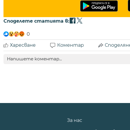
Споделете статията в:
0
Харесване
Коментар
Споделян
За нас