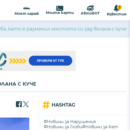
2
Моите карти
АвтоБОТ
Моят гараж
Известия
ба, като е разменил мястото си зад волана с куче
ОЛАНА С КУЧЕ
#
HASHTAG
#
Новини за Нарушения
#
#
Новини за Глоби
Новини за Кат