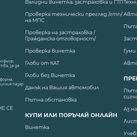
Валидни винетка, застраховка и ГТП
Техн
Проверка технически преглед /гтп/
Авто
на МПС
Път
Проверка на застраховка /
Гражданска отговорност/
Заст
Проверка винетка
Гуми
шофьор,
Глоби от КАТ
Авт
ва, за да
Глоби без Винетка
ПРЕ
форма,
илния пазар
Данък на Вашия автомобил
.
Пъти
сигн
Пътна обстановка
НЕ СЕ
Аз н
КУПИ ИЛИ ПОРЪЧАЙ ОНЛАЙН
Лист
Винетка
Учеб