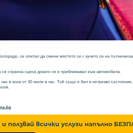
олорадо, се опитал да смени мястото си с кучето си на пътническа
 се странна сцена докато се е приближавал към автомобила.
час в зона от 30 мили в час. Той също е бил в нетрезво състояние
book.
ona.bg
и ползвай всички услуги напълно
БЕЗП