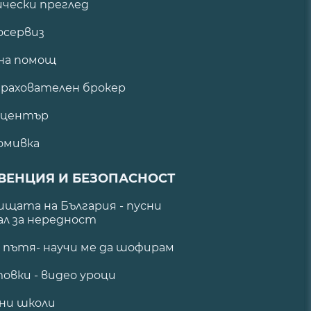
ически преглед
сервиз
на помощ
рахователен брокер
 център
омивка
ВЕНЦИЯ И БЕЗОПАСНОСТ
щата на България - пусни
ал за нередност
а пътя- научи ме да шофирам
овки - видео уроци
ни школи