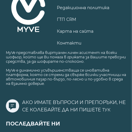
Редакционна политика
ГТП CRM
Карта на сайта
Контакти
MyVe представлява виртуален личен асистент на всеки
шофьор, който ще Ви помага в грижата за Вашите превозни
средства, за да шофирате по-спокойно.
MyVe е динамично усъвършенстваща се иновативна
платформа, която се стреми да свърже всички участници на
автомобилния пазар по-бързо, по-лесно и по-удобно в среда
на взаимно доверие.
АКО ИМАТЕ ВЪПРОСИ И ПРЕПОРЪКИ, НЕ
СЕ КОЛЕБАЙТЕ ДА НИ ПИШЕТЕ
ТУК
ПОСЛЕДВАЙТЕ НИ