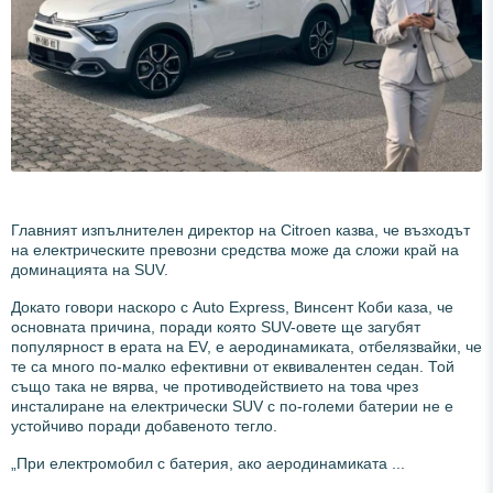
Главният изпълнителен директор на Citroen казва, че възходът
на електрическите превозни средства може да сложи край на
доминацията на SUV.
Докато говори наскоро с Auto Express, Винсент Коби каза, че
основната причина, поради която SUV-овете ще загубят
популярност в ерата на EV, е аеродинамиката, отбелязвайки, че
те са много по-малко ефективни от еквивалентен седан. Той
също така не вярва, че противодействието на това чрез
инсталиране на електрически SUV с по-големи батерии не е
устойчиво поради добавеното тегло.
„При електромобил с батерия, ако аеродинамиката ...