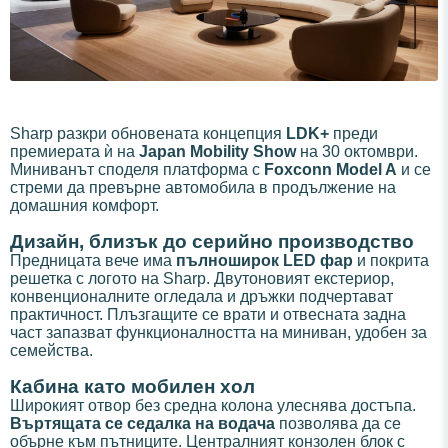
Sharp разкри обновената концепция
LDK+
преди
премиерата ѝ на
Japan Mobility Show
на 30 октомври.
Миниванът споделя платформа с
Foxconn Model A
и се
стреми да превърне автомобила в продължение на
домашния комфорт.
Дизайн, близък до серийно производство
Предницата вече има
пълноширок LED фар
и покрита
решетка с логото на Sharp. Двутоновият екстериор,
конвенционалните огледала и дръжки подчертават
практичност. Плъзгащите се врати и отвесната задна
част запазват функционалността на миниван, удобен за
семейства.
Кабина като мобилен хол
Широкият отвор без средна колона улеснява достъпа.
Въртящата се седалка на водача
позволява да се
обърне към пътниците. Централният конзолен блок с