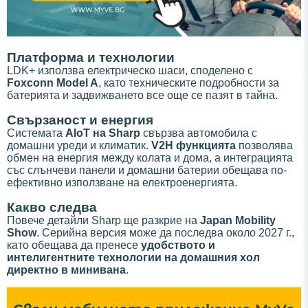
Платформа и технологии
LDK+ използва електрическо шаси, споделено с
Foxconn Model A
, като техническите подробности за
батерията и задвижването все още се пазят в тайна.
Свързаност и енергия
Системата
AIoT на Sharp
свързва автомобила с
домашни уреди и климатик.
V2H функцията
позволява
обмен на енергия между колата и дома, а интеграцията
със слънчеви панели и домашни батерии обещава по-
ефективно използване на електроенергията.
Какво следва
Повече детайли Sharp ще разкрие на
Japan Mobility
Show
. Серийна версия може да последва около 2027 г.,
като обещава да пренесе
удобството и
интелигентните технологии на домашния хол
директно в минивана
.