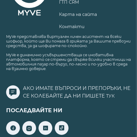
ГТП CRM
Карта на сайта
Контакти
MyVe представлява виртуален личен асистент на всеки
шофьор, който ще Ви помага в грижата за Вашите превозни
средства, за да шофирате по-спокойно.
MyVe е динамично усъвършенстваща се иновативна
платформа, която се стреми да свърже всички участници на
автомобилния пазар по-бързо, по-лесно и по-удобно в среда
на взаимно доверие.
АКО ИМАТЕ ВЪПРОСИ И ПРЕПОРЪКИ, НЕ
СЕ КОЛЕБАЙТЕ ДА НИ ПИШЕТЕ
ТУК
ПОСЛЕДВАЙТЕ НИ