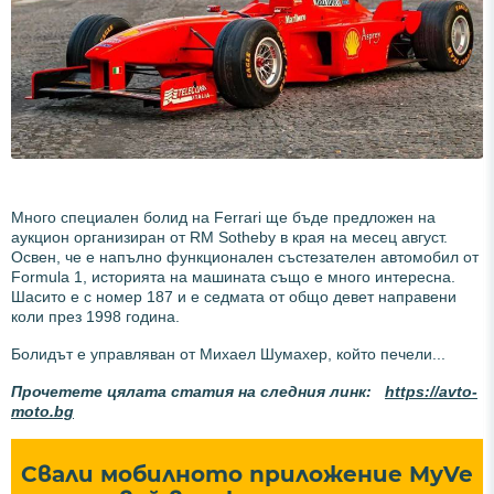
Много специален болид на Ferrari ще бъде предложен на
аукцион организиран от RM Sotheby в края на месец август.
Освен, че е напълно функционален състезателен автомобил от
Formula 1, историята на машината също е много интересна.
Шасито е с номер 187 и е седмата от общо девет направени
коли през 1998 година.
Болидът е управляван от Михаел Шумахер, който печели...
Прочетете цялата статия на следния линк:
https://avto-
moto.bg
Свали мобилното приложение MyVe