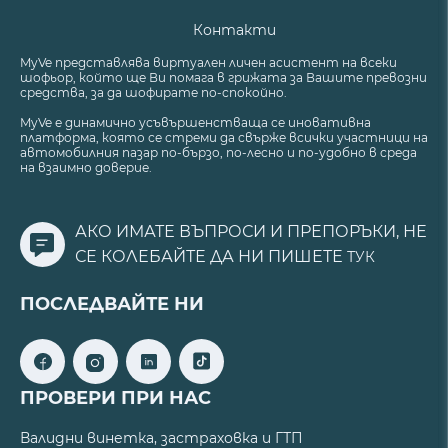
Контакти
MyVe представлява виртуален личен асистент на всеки
шофьор, който ще Ви помага в грижата за Вашите превозни
средства, за да шофирате по-спокойно.
MyVe е динамично усъвършенстваща се иновативна
платформа, която се стреми да свърже всички участници на
автомобилния пазар по-бързо, по-лесно и по-удобно в среда
на взаимно доверие.
АКО ИМАТЕ ВЪПРОСИ И ПРЕПОРЪКИ, НЕ
СЕ КОЛЕБАЙТЕ ДА НИ ПИШЕТЕ
ТУК
ПОСЛЕДВАЙТЕ НИ
ПРОВЕРИ ПРИ НАС
Валидни винетка, застраховка и ГТП