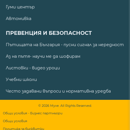
Гуми център
Автомивка
ПРЕВЕНЦИЯ И БЕЗОПАСНОСТ
Пътищата на България - пусни сигнал за нередност
Аз на пътя- научи ме да шофирам
Листовки - видео уроци
Учебни школи
Често задавани въпроси и нормативна уредба
© 2026 Myve. All Rights Reserved.
Общи условия - Бизнес партньори
Общи условия
Политика за бисквитки