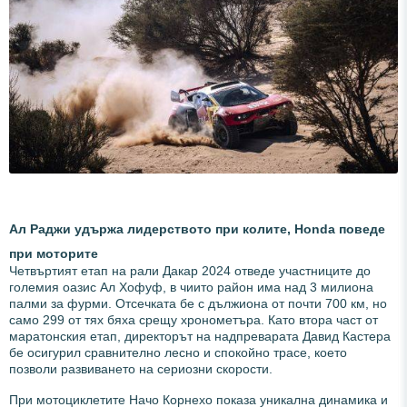
Ал Раджи удържа лидерството при колите, Honda поведе
при моторите
Четвъртият етап на рали Дакар 2024 отведе участниците до
големия оазис Ал Хофуф, в чиито район има над 3 милиона
палми за фурми. Отсечката бе с дължиона от почти 700 км, но
само 299 от тях бяха срещу хронометъра. Като втора част от
маратонския етап, директорът на надпреварата Давид Кастера
бе осигурил сравнително лесно и спокойно трасе, което
позволи развиването на сериозни скорости.
При мотоциклетите Начо Корнехо показа уникална динамика и