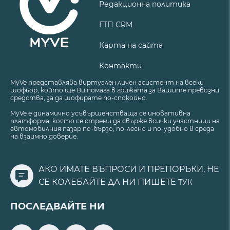
Редакционна политика
ГТП CRM
Карта на сайта
Контакти
MyVe представлява виртуален личен асистент на всеки
шофьор, който ще Ви помага в грижата за Вашите превозни
средства, за да шофирате по-спокойно.
MyVe е динамично усъвършенстваща се иновативна
платформа, която се стреми да свърже всички участници на
автомобилния пазар по-бързо, по-лесно и по-удобно в среда
на взаимно доверие.
АКО ИМАТЕ ВЪПРОСИ И ПРЕПОРЪКИ, НЕ
СЕ КОЛЕБАЙТЕ ДА НИ ПИШЕТЕ
ТУК
ПОСЛЕДВАЙТЕ НИ