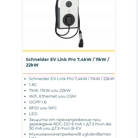
Schneider EV Link Pro 7,4kW / 11kW /
22kW
Schneider EV Link Pro 7,4kW / 11kW / 22kW
1 AC
7kW, 11kW или 22kW
Wifi, Ethernet или GSM
OCPP 1.6
RFID или NFC
LED
Защита от пренапрежение при
зареждане RDC-DD 6 mA + ДТЗ тип Asi
30 mA или ДТЗ тип B-EV
Минималнонапреженов изключвател