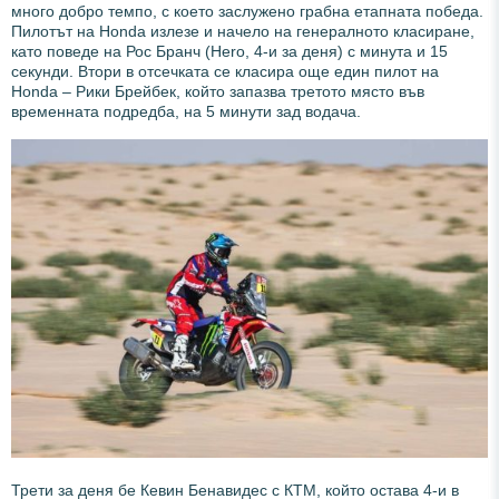
много добро темпо, с което заслужено грабна етапната победа.
Пилотът на Honda излезе и начело на генералното класиране,
като поведе на Рос Бранч (Hero, 4-и за деня) с минута и 15
секунди. Втори в отсечката се класира още един пилот на
Honda – Рики Брейбек, който запазва третото място във
временната подредба, на 5 минути зад водача.
Трети за деня бе Кевин Бенавидес с КТМ, който остава 4-и в