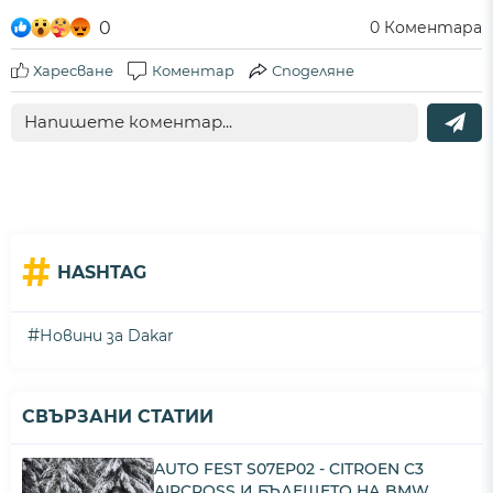
0
0
Коментара
Харесване
Коментар
Споделяне
#
HASHTAG
#
Новини за Dakar
СВЪРЗАНИ СТАТИИ
AUTO FEST S07EP02 - CITROEN C3
AIRCROSS И БЪДЕЩЕТО НА BMW