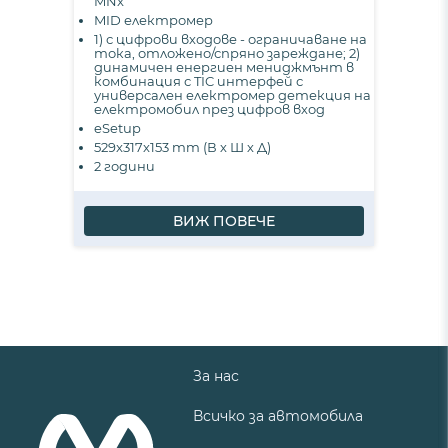
MNx
MID електромер
1) с цифрови входове - ограничаване на
тока, отложено/спряно зареждане; 2)
динамичен енергиен мениджмънт в
комбинация с TIC интерфей с
универсален електромер детекция на
електромобил през цифров вход
eSetup
529x317x153 mm (В х Ш х Д)
2 години
ВИЖ ПОВЕЧЕ
За нас
Всичко за автомобила